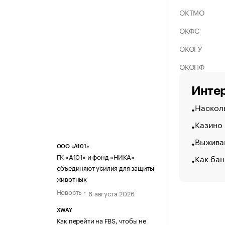
ОКТМО
ОКФС
ОКОГУ
ОКОПФ
Интер
Насколь
Казино
Выжива
ООО «А101»
ГК «А101» и фонд «НИКА»
Как бан
объединяют усилия для защиты
животных
Новость
6 августа 2026
XWAY
Как перейти на FBS, чтобы не