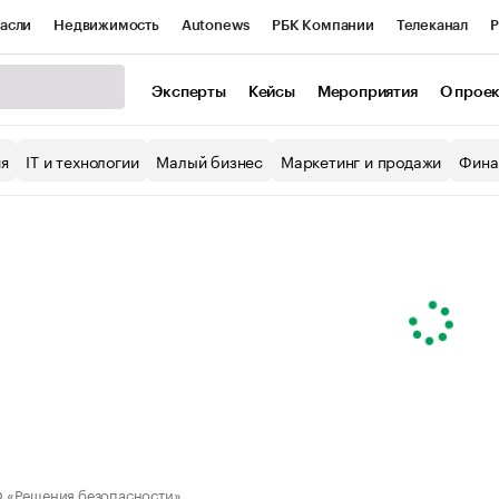
асли
Недвижимость
Autonews
РБК Компании
Телеканал
Р
К Курсы
РБК Life
Тренды
Визионеры
Национальные проекты
Эксперты
Кейсы
Мероприятия
О прое
уб
Исследования
Кредитные рейтинги
Франшизы
Газета
ия
IT и технологии
Малый бизнес
Маркетинг и продажи
Фина
Проверка контрагентов
Политика
Экономика
Бизнес
ы
 «Решения безопасности»