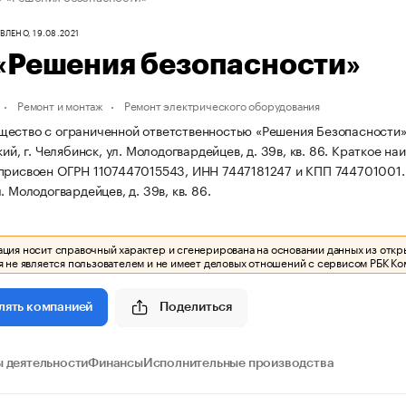
ЛЕНО, 19.08.2021
«Решения безопасности»
Ремонт и монтаж
Ремонт электрического оборудования
ество с ограниченной ответственностью «Решения Безопасности» з
кий, г. Челябинск, ул. Молодогвардейцев, д. 39в, кв. 86.
Краткое на
присвоен ОГРН 1107447015543, ИНН 7447181247 и КПП 744701001
. Молодогвардейцев, д. 39в, кв. 86.
ия носит справочный характер и сгенерирована на основании данных из откр
 не является пользователем и не имеет деловых отношений с сервисом РБК Ко
Поделиться
лять компанией
 деятельности
Финансы
Исполнительные производства