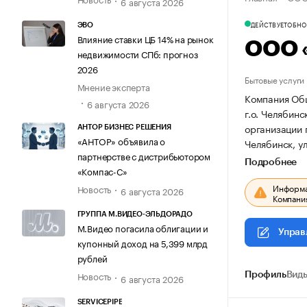
6 августа 2026
ДЕЙСТВУЕТ
ОБНОВ
ЭВО
Влияние ставки ЦБ 14% на рынок
ООО 
недвижимости СПб: прогноз
2026
Бытовые услуги
Мнение эксперта
Компания Общ
6 августа 2026
г.о. Челябинс
организации 
АНТОР БИЗНЕС РЕШЕНИЯ
«АНТОР» объявила о
Челябинск, ул
партнерстве с дистрибьютором
Подробнее
«Компас-С»
Информац
Новость
6 августа 2026
Компания
ГРУППА М.ВИДЕО-ЭЛЬДОРАДО
М.Видео погасила облигации и
Управ
купонный доход на 5,399 млрд
рублей
Новость
Профиль
Виды
6 августа 2026
SERVICEPIPE