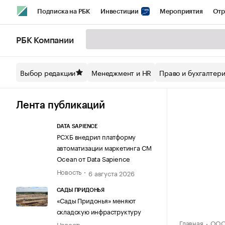
Подписка на РБК
Инвестиции
Мероприятия
Отр
Спорт
Школа управления РБК
РБК Образование
РБ
РБК Компании
Стиль
Крипто
РБК Бизнес-среда
Дискуссионный кл
Выбор редакции
Менеджмент и HR
Право и бухгалтер
Спецпроекты СПб
Конференции СПб
Спецпроекты
Технологии и медиа
Финансы
Рынок наличной валют
Лента публикаций
DATA SAPIENCE
РСХБ внедрил платформу
автоматизации маркетинга CM
Ocean от Data Sapience
Новость
6 августа 2026
САДЫ ПРИДОНЬЯ
«Сады Придонья» меняют
складскую инфраструктуру
Главная
ООО
Новость