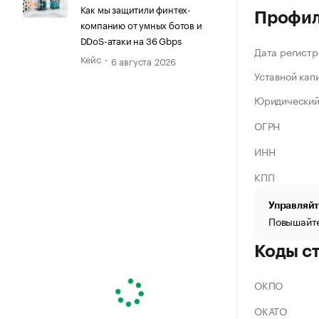
Как мы защитили финтех-
Профи
компанию от умных ботов и
DDoS-атаки на 36 Gbps
Дата регистр
Кейс
6 августа 2026
Уставной кап
Юридический
ОГРН
ИНН
КПП
Управляйт
Повышайте
Коды с
ОКПО
ОКАТО