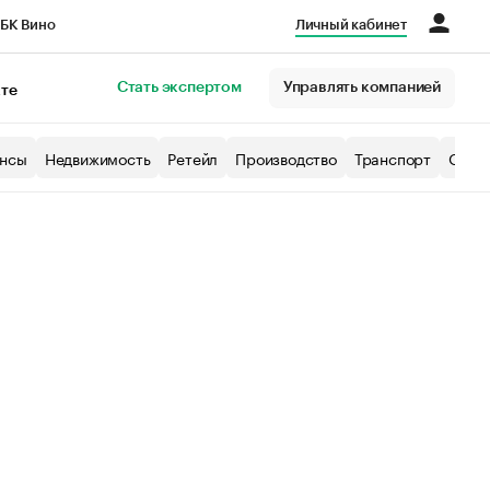
БК Вино
Личный кабинет
Город
Стать экспертом
Управлять компанией
кте
нсы
Недвижимость
Ретейл
Производство
Транспорт
Образ