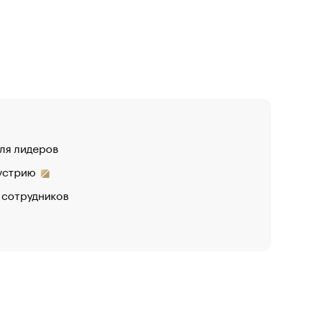
для лидеров
дустрию
 сотрудников