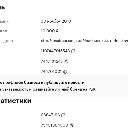
ль
ации
30 ноября 2010
итал
10 000 ₽
 адрес
обл. Челябинская, г.о. Челябинский, г. Челяби
1107447015543
7447181247
744701001
е профилем бизнеса и публикуйте новости
 узнаваемость и развивайте личный бренд на РБК
татистики
68647196
75401364000