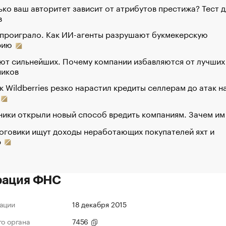
ко ваш авторитет зависит от атрибутов престижа? Тест д
в
 проиграло. Как ИИ-агенты разрушают букмекерскую
рию
ют сильнейших. Почему компании избавляются от лучших
ников
к Wildberries резко нарастил кредиты селлерам до атак н
ики открыли новый способ вредить компаниям. Зачем им
оговики ищут доходы неработающих покупателей яхт и
р
рация ФНС
ации
18 декабря 2015
го органа
7456