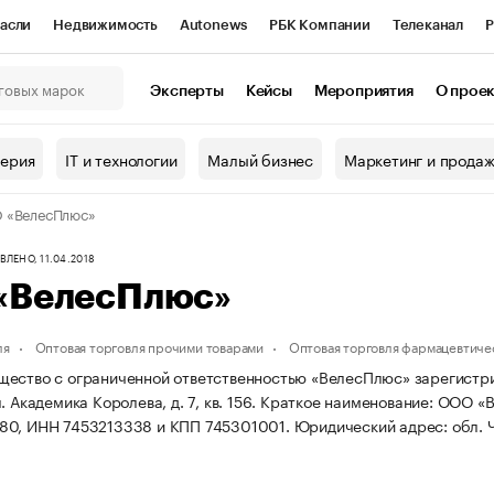
асли
Недвижимость
Autonews
РБК Компании
Телеканал
Р
К Курсы
РБК Life
Тренды
Визионеры
Национальные проекты
Эксперты
Кейсы
Мероприятия
О прое
онный клуб
Исследования
Кредитные рейтинги
Франшизы
Г
терия
IT и технологии
Малый бизнес
Маркетинг и прода
Проверка контрагентов
Политика
Экономика
Бизнес
 «ВелесПлюс»
ы
ЛЕНО, 11.04.2018
«ВелесПлюс»
ля
Оптовая торговля прочими товарами
Оптовая торговля фармацевтиче
ество с ограниченной ответственностью «ВелесПлюс» зарегистриро
. Академика Королева, д. 7, кв. 156.
Краткое наименование: ООО «
80, ИНН 7453213338 и КПП 745301001.
Юридический адрес: обл. Че