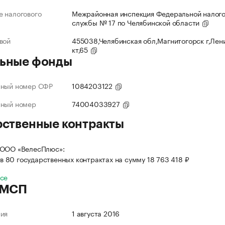
 налогового
Межрайонная инспекция Федеральной налог
службы № 17 по Челябинской области
вой
455038,Челябинская обл,Магнитогорск г,Лен
кт,65
ьные фонды
нный номер СФР
1084203122
нный номер
74004033927
рственные контракты
 ООО «ВелесПлюс»:
в 80 государственных контрактах на сумму 18 763 418 ₽
все
 МСП
ния
1 августа 2016