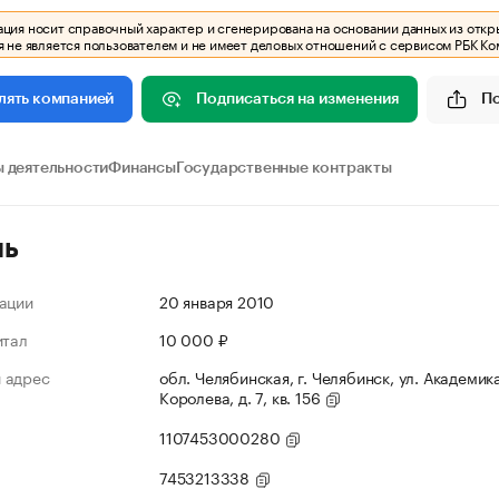
ия носит справочный характер и сгенерирована на основании данных из откр
 не является пользователем и не имеет деловых отношений с сервисом РБК Ко
Подписаться на изменения
П
лять компанией
 деятельности
Финансы
Государственные контракты
ль
ации
20 января 2010
итал
10 000 ₽
 адрес
обл. Челябинская, г. Челябинск, ул. Академик
Королева, д. 7, кв. 156
1107453000280
7453213338