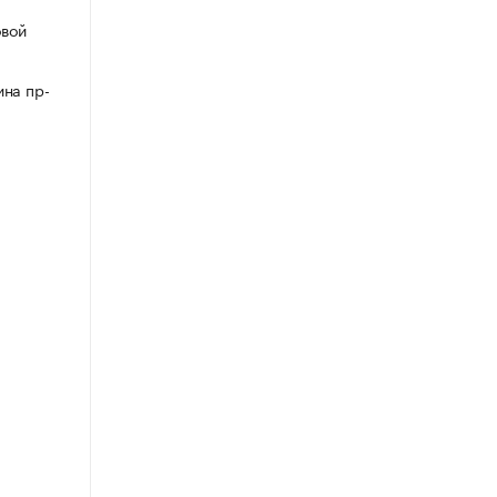
овой
ина пр-