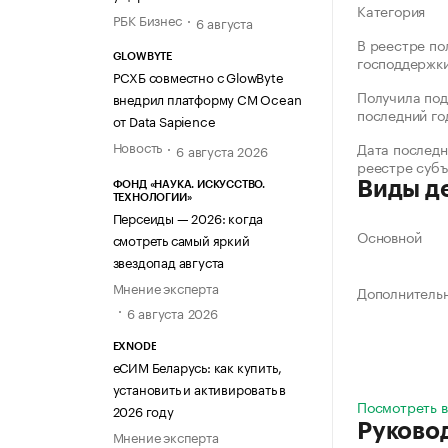
Категория
РБК Бизнес
6 августа
В реестре по
GLOWBYTE
господдержк
РСХБ совместно с GlowByte
Получила под
внедрил платформу CM Ocean
последний го
от Data Sapience
Новость
Дата последн
6 августа 2026
реестре суб
Виды д
ФОНД «НАУКА. ИСКУССТВО.
ТЕХНОЛОГИИ»
Персеиды — 2026: когда
Основной
смотреть самый яркий
звездопад августа
Мнение эксперта
Дополнитель
6 августа 2026
EXNODE
еСИМ Беларусь: как купить,
установить и активировать в
Посмотреть в
2026 году
Руково
Мнение эксперта