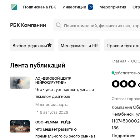
Подписка на РБК
Инвестиции
Мероприятия
Отр
Спорт
Школа управления РБК
РБК Образование
РБ
РБК Компании
Город
Стиль
Крипто
РБК Бизнес-среда
Дискусси
Выбор редакции
Менеджмент и HR
Право и бухгал
Спецпроекты СПб
Конференции СПб
Спецпроекты
Главная
ООО
Технологии и медиа
Финансы
Рынок наличной валют
Лента публикаций
ДЕЙСТВУЕТ
ОБНОВ
АО «ДЕЛОВОЙ ЦЕНТР
ООО 
НЕЙРОХИРУРГИИ»
Что чувствует пациент, узнав о
тяжелом диагнозе
Оптовая торгов
Мнение эксперта
Компания Общ
6 августа 2026
Челябинск, ул
11074530002
ООО «РЕММА ТРЕЙД»
156.
Что мешает развитию
премиального сырного рынка в
Подробнее