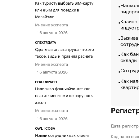
Как туристу выбрать SIM-карту
Насколь
или eSIM для поездки в
лидеро
Малайзию
Казино
Мнение эксперта
индуст
6 августа 2026
Выжива
сотруд
СПЕКТРДАТА
Сдельная оплата труда: что это
Как бан
такое, виды и правила расчета
склады
Мнение эксперта
Сотрудн
6 августа 2026
Как нал
НЕКО-ФРАНЧ
кварти
Налоги во франчайзинге: как
платить меньше и не нарушать
закон
Мнение эксперта
Регист
6 августа 2026
Дата регистр
OWL | СОВА
Новый сотрудник как клиент:
Код налогово