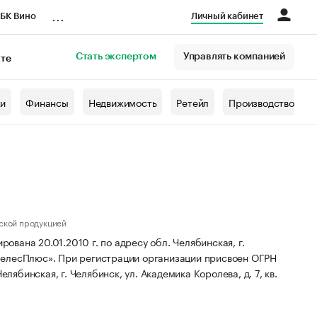
...
БК Вино
Личный кабинет
Стать экспертом
Управлять компанией
кте
азета
жи
Финансы
Недвижимость
Ретейл
Производство
ской продукцией
вана 20.01.2010 г. по адресу обл. Челябинская, г.
ВелесПлюс».
При регистрации организации присвоен ОГРН
лябинская, г. Челябинск, ул. Академика Королева, д. 7, кв.