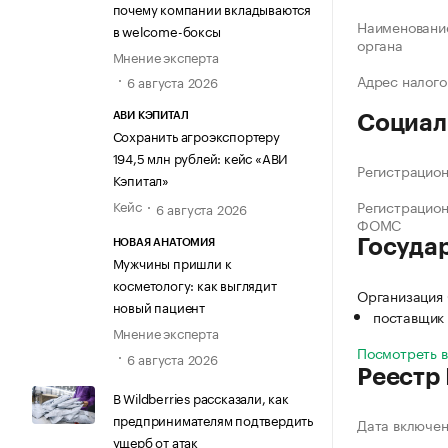
почему компании вкладываются
Наименование
в welcome-боксы
органа
Мнение эксперта
Адрес налого
6 августа 2026
АВИ КЭПИТАЛ
Социал
Сохранить агроэкспортеру
194,5 млн рублей: кейс «АВИ
Регистрацио
Кэпитал»
Кейс
Регистрацио
6 августа 2026
ФОМС
Госуда
НОВАЯ АНАТОМИЯ
Мужчины пришли к
косметологу: как выглядит
Организация
новый пациент
поставщик 
Мнение эксперта
Посмотреть 
6 августа 2026
Реестр
В Wildberries рассказали, как
предпринимателям подтвердить
Дата включе
ущерб от атак