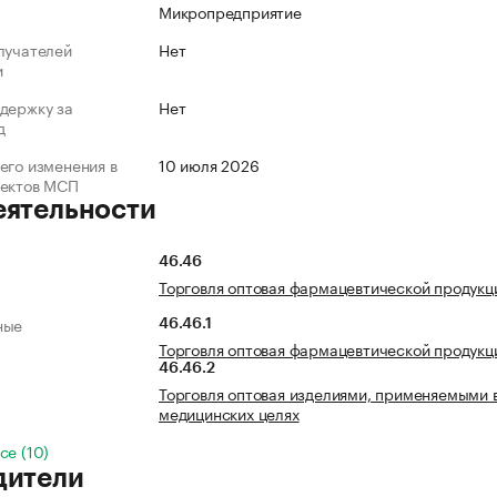
Микропредприятие
лучателей
Нет
и
держку за
Нет
д
его изменения в
10 июля 2026
ъектов МСП
еятельности
46.46
Торговля оптовая фармацевтической продукц
ные
46.46.1
Торговля оптовая фармацевтической продукц
46.46.2
Торговля оптовая изделиями, применяемыми 
медицинских целях
се (10)
дители