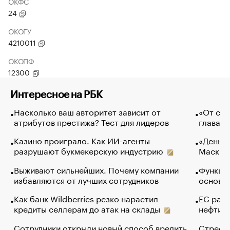
ОКФС
24
ОКОГУ
4210011
ОКОПФ
12300
Интересное на РБК
Насколько ваш авторитет зависит от
«От спо
атрибутов престижа? Тест для лидеров
глава к
Казино проиграло. Как ИИ-агенты
«Деньги
разрушают букмекерскую индустрию
Маск в 
Выживают сильнейших. Почему компании
Функции
избавляются от лучших сотрудников
основ э
Как банк Wildberries резко нарастил
ЕС раз
кредиты селлерам до атак на склады
нефти —
Сотрудники открыли новый способ вредить
Стресс 