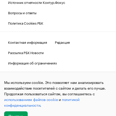
Источник отчетности Контур.Фокус
Вопросы и ответы
Политика Cookies РБК
Контактная информация
Редакция
Рассылка РБК Новости
Информация об ограничениях
Правовая информация
О соблюдении авторских прав
Мы используем cookie. Это позволяет нам анализировать
© АО «РОСБИЗНЕСКОНСАЛТИНГ»,
1995–2026.
Сообщения
и материалы информационного агентства «РБК»
взаимодействие посетителей с сайтом и делать его лучше.
(зарегистрировано Федеральной службой по надзору в сфере
Продолжая пользоваться сайтом, вы соглашаетесь с
связи, информационных технологий и массовых
использованием файлов cookie
и
политикой
коммуникаций (Роскомнадзор) 09.12.2015 за номером ИА
№ФС77-63848) сопровождаются пометкой «РБК». Отдельные
конфиденциальности
.
публикации могут содержать информацию,
не предназначенную для пользователей
до 18 лет.
companycardsfeedback@rbc.ru