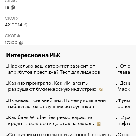
ОКФС
16
ОКОГУ
4210014
ОКОПФ
12300
Интересное на РБК
Насколько ваш авторитет зависит от
«От спо
атрибутов престижа? Тест для лидеров
глава к
Казино проиграло. Как ИИ-агенты
«Деньги
разрушают букмекерскую индустрию
Маск в 
Выживают сильнейших. Почему компании
Функции
избавляются от лучших сотрудников
основ э
Как банк Wildberries резко нарастил
ЕС раз
кредиты селлерам до атак на склады
нефти —
Сотрудники открыли новый способ вредить
Стресс 