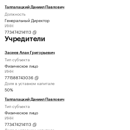
Талпалацкий Даниил Павлович
Должность
Генеральный Директор
ИНН
773474214113
Учредители
Засеев Алан Григорьевич
Тип субъекта
Физическое лицо
ИНН
771588743036
Доля в уставном капитале
50%
Талпалацкий Даниил Павлович
Тип субъекта
Физическое лицо
ИНН
773474214113
Доля в уставном капитале