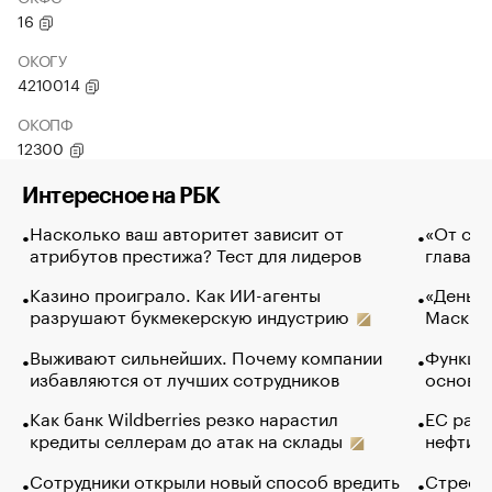
16
ОКОГУ
4210014
ОКОПФ
12300
Интересное на РБК
Насколько ваш авторитет зависит от
«От спо
атрибутов престижа? Тест для лидеров
глава к
Казино проиграло. Как ИИ-агенты
«Деньги
разрушают букмекерскую индустрию
Маск в 
Выживают сильнейших. Почему компании
Функции
избавляются от лучших сотрудников
основ э
Как банк Wildberries резко нарастил
ЕС раз
кредиты селлерам до атак на склады
нефти —
Сотрудники открыли новый способ вредить
Стресс 