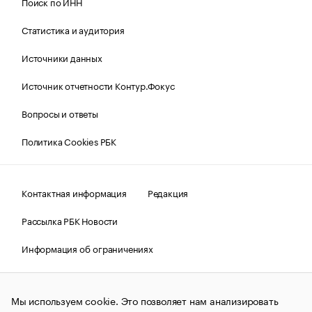
Поиск по ИНН
Статистика и аудитория
Источники данных
Источник отчетности Контур.Фокус
Вопросы и ответы
Политика Cookies РБК
Контактная информация
Редакция
Рассылка РБК Новости
Информация об ограничениях
Правовая информация
О соблюдении авторских прав
Мы используем cookie. Это позволяет нам анализировать
© АО «РОСБИЗНЕСКОНСАЛТИНГ»,
1995–2026.
Сообщения