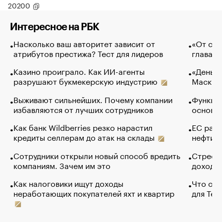
20200
Интересное на РБК
Насколько ваш авторитет зависит от
«От спо
атрибутов престижа? Тест для лидеров
глава к
Казино проиграло. Как ИИ-агенты
«Деньги
разрушают букмекерскую индустрию
Маск в 
Выживают сильнейших. Почему компании
Функции
избавляются от лучших сотрудников
основ э
Как банк Wildberries резко нарастил
ЕС раз
кредиты селлерам до атак на склады
нефти —
Сотрудники открыли новый способ вредить
Стресс 
компаниям. Зачем им это
доходов
Как налоговики ищут доходы
Что обв
неработающих покупателей яхт и квартир
для Tel