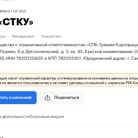
ЛЕНО, 17.07.2023
«СТКУ»
еса
Менеджмент
Консалтинг
ество с ограниченной ответственностью «СПб-Тренинг.Корпорация 
 Пушкин, б-р Детскосельский, д. 3, кв. 43.
Краткое наименование: 
85, ИНН 7820320603 и КПП 782001001.
Юридический адрес: г. Санк
ия носит справочный характер и сгенерирована на основании данных из откр
 не является пользователем и не имеет деловых отношений с сервисом РБК Ко
Поделиться
лять компанией
 деятельности
Торговые марки