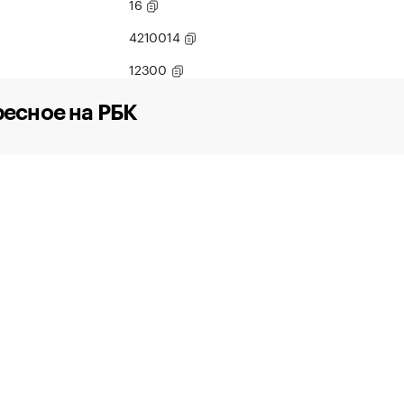
16
4210014
12300
есное на РБК