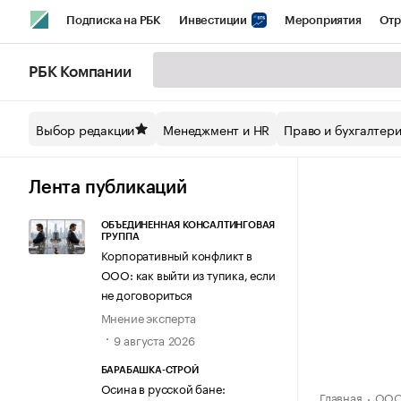
Подписка на РБК
Инвестиции
Мероприятия
Отр
Спорт
Школа управления РБК
РБК Образование
РБ
РБК Компании
Стиль
Крипто
РБК Бизнес-среда
Дискуссионный кл
Выбор редакции
Менеджмент и HR
Право и бухгалтер
Спецпроекты СПб
Конференции СПб
Спецпроекты
Технологии и медиа
Финансы
Рынок наличной валют
Лента публикаций
ОБЪЕДИНЕННАЯ КОНСАЛТИНГОВАЯ
ГРУППА
Корпоративный конфликт в
ООО: как выйти из тупика, если
не договориться
Мнение эксперта
9 августа 2026
БАРАБАШКА-СТРОЙ
Осина в русской бане:
Главная
ООО