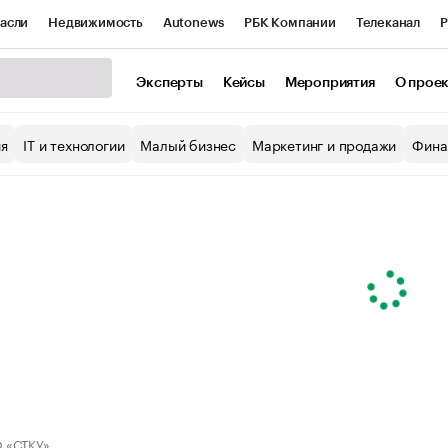
асли
Недвижимость
Autonews
РБК Компании
Телеканал
Р
К Курсы
РБК Life
Тренды
Визионеры
Национальные проекты
Эксперты
Кейсы
Мероприятия
О прое
уб
Исследования
Кредитные рейтинги
Франшизы
Газета
ия
IT и технологии
Малый бизнес
Маркетинг и продажи
Фина
Проверка контрагентов
Политика
Экономика
Бизнес
ы
 «СТКУ»