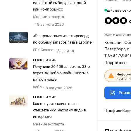
идеальный выбор для парной
или компромисс
ДЕЙСТВУЕТ
ОБНОВ
Мнение эксперта
ООО 
9 августа 2026
Услуги для бизн
«Газпром» заметил антирекорд
по объему запасов газа в Европе
Компания Общ
Петербург, г.
РБК Бизнес
8 августа
11078470164
НЕФТЕТРАФИК
Подробнее
Получили 26 468 заявок по 38 р
через ВК: кейс онлайн-школы в
Информац
Компания
мягкой нише
Кейс
8 августа 2026
Управ
НЕФТЕТРАФИК
Как получить клиентов на
спецтехнику: находим лиды в
Профиль
Виды
интернете
Мнение эксперта
8 августа 2026