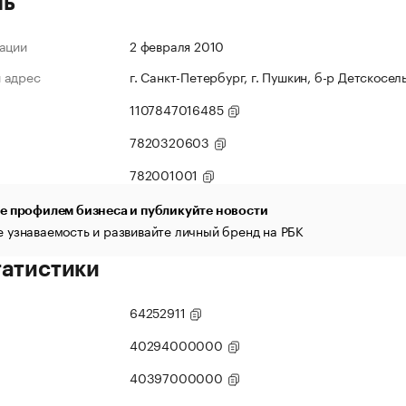
ль
ации
2 февраля 2010
 адрес
г. Санкт-Петербург, г. Пушкин, б-р Детскосель
1107847016485
7820320603
782001001
е профилем бизнеса и публикуйте новости
 узнаваемость и развивайте личный бренд на РБК
татистики
64252911
40294000000
40397000000