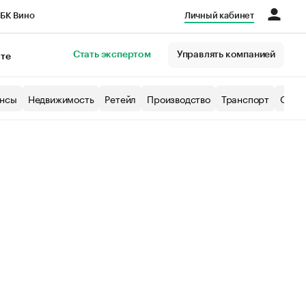
БК Вино
Личный кабинет
Город
Стать экспертом
Управлять компанией
кте
нсы
Недвижимость
Ретейл
Производство
Транспорт
Образ