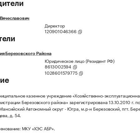
дители
 Вячеславович
Директор
120901046366
тели
ия Березовского Района
Юридическое лицо (Резидент РФ)
8613002594
1028601579775
ие
иципальное казенное учреждение «Хозяйственно-эксплуатационна
истрации Березовского района» зарегистрирована 13.10.2010 г. п
-Мансийский Автономный округ - Югра, м.р-н Березовский, пгт. Бер
ева, д. 54.
енование: МКУ «ХЭС АБР».