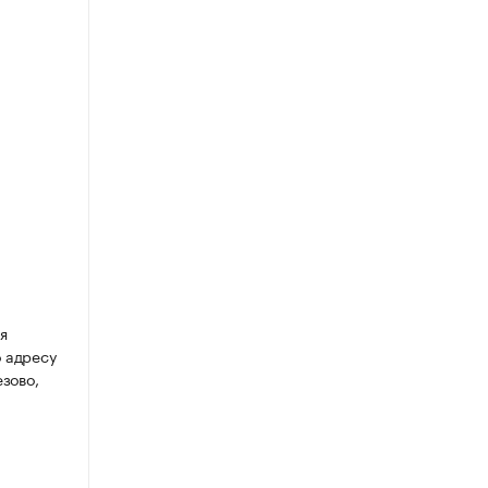
я
о адресу
езово,