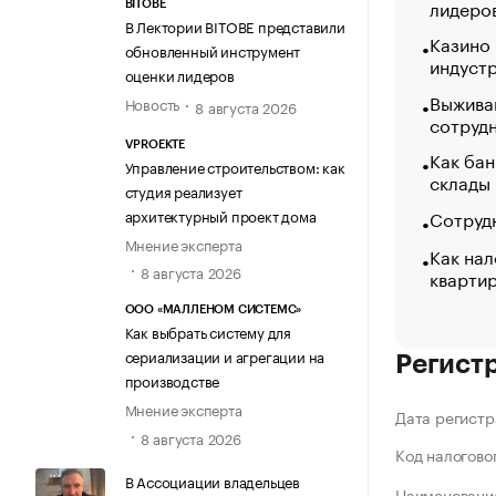
лидеро
BITOBE
В Лектории BITOBE представили
Казино
обновленный инструмент
индуст
оценки лидеров
Выжива
Новость
8 августа 2026
сотруд
VPROEKTE
Как бан
Управление строительством: как
склады
студия реализует
Сотрудн
архитектурный проект дома
Мнение эксперта
Как нал
8 августа 2026
кварти
ООО «МАЛЛЕНОМ СИСТЕМС»
Как выбрать систему для
сериализации и агрегации на
Регист
производстве
Мнение эксперта
Дата регистр
8 августа 2026
Код налогово
В Ассоциации владельцев
Наименование