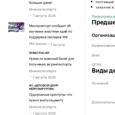
поставщик 
больших денег
заказчик в
Мнение эксперта
7 августа 2026
Посмотреть 
Предше
Минпромторг сообщил об
изучении властями идей по
Организац
поддержке селлеров WB
РБК Бизнес
7 августа
Наименовани
ПОВЕСТОК.НЕТ
ИНН
Нужен ли военный билет для
получения загранпаспорта
ОГРН
Виды д
Мнение эксперта
7 августа 2026
Основной
АО «ДЕЛОВОЙ ЦЕНТР
НЕЙРОХИРУРГИИ»
Судорожные приступы: что
нужно знать пациенту
Дополнитель
Мнение эксперта
7 августа 2026