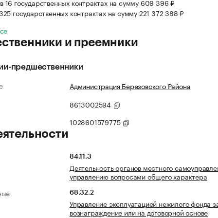
в 16 государственных контрактах на сумму 609 396 ₽
 325 государственных контрактах на сумму 221 372 388 ₽
все
ственники и преемники
ии-предшественники
е
Администрация Березовского Района
8613002594
1028601579775
еятельности
84.11.3
Деятельность органов местного самоуправле
управлению вопросами общего характера
ные
68.32.2
Управление эксплуатацией нежилого фонда з
вознаграждение или на договорной основе