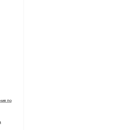
ния по
а