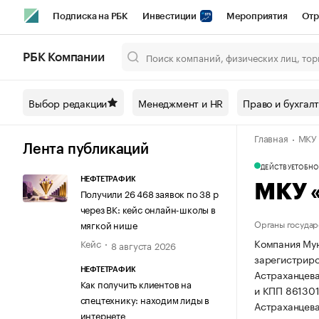
Подписка на РБК
Инвестиции
Мероприятия
Отр
Спорт
Школа управления РБК
РБК Образование
РБ
РБК Компании
Город
Стиль
Крипто
РБК Бизнес-среда
Дискусси
Выбор редакции
Менеджмент и HR
Право и бухгал
Спецпроекты СПб
Конференции СПб
Спецпроекты
Главная
МКУ 
Технологии и медиа
Финансы
Рынок наличной валют
Лента публикаций
ДЕЙСТВУЕТ
ОБНОВ
НЕФТЕТРАФИК
МКУ 
Получили 26 468 заявок по 38 р
через ВК: кейс онлайн-школы в
Органы государ
мягкой нише
Компания Мун
Кейс
8 августа 2026
зарегистриров
НЕФТЕТРАФИК
Астраханцева,
Как получить клиентов на
и КПП 86130
спецтехнику: находим лиды в
Астраханцева,
интернете