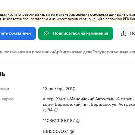
ия носит справочный характер и сгенерирована на основании данных из откр
 не является пользователем и не имеет деловых отношений с сервисом РБК Ко
Подписаться на изменения
П
лять компанией
дшественники и преемники
Арбитражные дела
Государственные ко
ль
ации
13 октября 2010
 адрес
а.окр. Ханты-Мансийский Автономный округ -
м.р-н Березовский, пгт. Березово, ул. Астрах
д. 54
1108613000187
8613007507