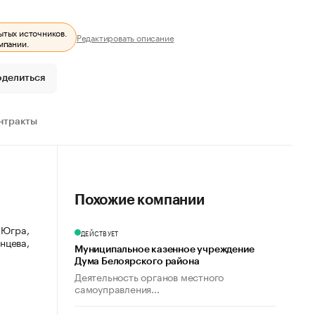
ытых источников.
Редактировать описание
мпании.
оделиться
нтракты
Похожие компании
 Югра,
ДЕЙСТВУЕТ
анцева,
Муниципальное казенное учреждение
Дума Белоярского района
Деятельность органов местного
самоуправления...