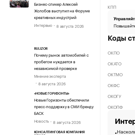
Бизнес-спикер Алексей
КПП
Жолобов выступил на Форуме
креативных индустрий
Управляйт
Интервью
Повышайте
8 августа 2026
Коды с
RULIZOR
ОКПО
Почему рынок автомобилей с
пробегом нуждается в
ОКАТО
независимой проверке
ОКТМО
Мнение эксперта
8 августа 2026
ОКФС
«НОВЫЕ ГОРИЗОНТЫ»
ОКОГУ
Новые Горизонты обеспечили
пресс-поддержку в СМИ бренду
ОКОПФ
БАСК
Новость
Интер
8 августа 2026
Насколь
КОНСАЛТИНГОВАЯ КОМПАНИЯ