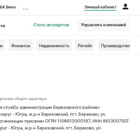
...
БК Вино
Личный кабинет
Стать экспертом
Управлять компанией
кте
азета
жи
Финансы
Недвижимость
Ретейл
Производство
просами общего характера
я служба администрации Березовского района»
круг - Югра, м.р-н Березовский, пгт. Березово, ул.
организации присвоен ОГРН 1108613000187, ИНН 8613007507
г - Югра, м.р-н Березовский, пгт. Березово, ул.