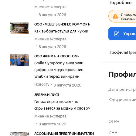
Подробнее
Мнение эксперта
8 августа 2026
Информац
Компания
ООО «МЕБЕЛЬ БИЗНЕС КОМФОРТ»
Как выбрать стулья для кухни
Управ
Мнение эксперта
8 августа 2026
Профиль
Пре
ООО ФИРМА «НОВОСТОМ»
Smile Symphony внедрили
цифровое моделирование
Профи
улыбки перед винирами
Новость
8 августа 2026
Дата регистр
ЗЕЛЁНЫЙ ЛИСТ
Юридический
Гипоаллергенность: что
скрывается за модным словом
Мнение эксперта
ОГРН
8 августа 2026
ИНН
АССОЦИАЦИЯ ПРЕДПРИНИМАТЕЛЕЙ