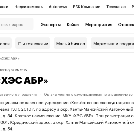
асли
Недвижимость
Autonews
РБК Компании
Телеканал
Р
К Курсы
РБК Life
Тренды
Визионеры
Национальные проекты
Эксперты
Кейсы
Мероприятия
О прое
онный клуб
Исследования
Кредитные рейтинги
Франшизы
Г
терия
IT и технологии
Малый бизнес
Маркетинг и прода
Проверка контрагентов
Политика
Экономика
Бизнес
«ХЭС АБР»
ы
ЛЕНО, 02.06.2025
«ХЭС АБР»
ственного управления
Органы местного самоуправления по управлению во
иципальное казенное учреждение «Хозяйственно-эксплуатационна
ана 13.10.2010 г. по адресу а.окр. Ханты-Мансийский Автономный о
 д. 54.
Краткое наименование: МКУ «ХЭС АБР».
При регистрации 
1001.
Юридический адрес: а.окр. Ханты-Мансийский Автономный окру
 д. 54.