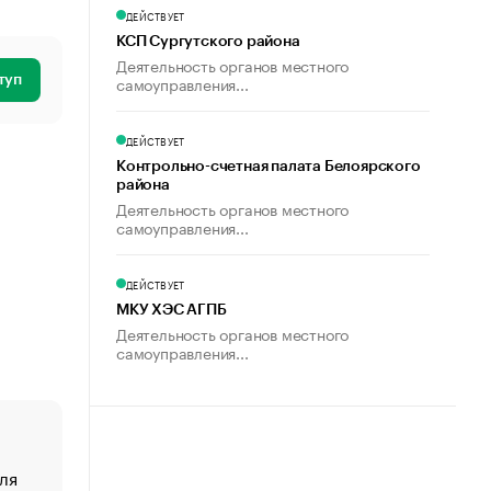
ДЕЙСТВУЕТ
КСП Сургутского района
Деятельность органов местного
самоуправления...
туп
ДЕЙСТВУЕТ
Контрольно-счетная палата Белоярского
района
Деятельность органов местного
самоуправления...
ДЕЙСТВУЕТ
МКУ ХЭС АГПБ
Деятельность органов местного
самоуправления...
ля
«От спорта тело стареет иначе». Как живет глава ко