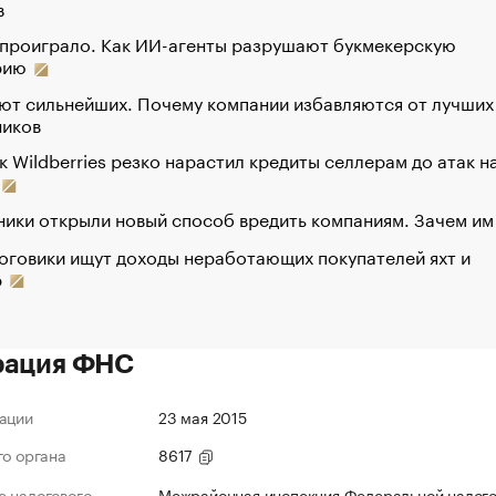
в
 проиграло. Как ИИ-агенты разрушают букмекерскую
рию
ют сильнейших. Почему компании избавляются от лучших
ников
к Wildberries резко нарастил кредиты селлерам до атак н
ики открыли новый способ вредить компаниям. Зачем им
оговики ищут доходы неработающих покупателей яхт и
р
рация ФНС
ации
23 мая 2015
го органа
8617
 налогового
Межрайонная инспекция Федеральной налог