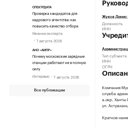
Руково
СПЕКТРДАТА
Проверка кандидатов для
Жуков Денис
кадрового агентства: как
Должность
повысить качество отбора
ИНН
Мнение эксперта
Учреди
7 августа 2026
Администрац
АНО «АИПР»
Тип субъекта
Почему московские зарядные
ИНН
станции работают не в полную
ОГРН
силу
Описан
Интервью
7 августа 2026
Компания Мун
Все публикации
служба админ
а.окр. Ханты
ул. Астраханц
Краткое наим