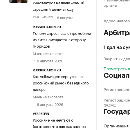
кинотеатров назвали «самый
органа
страшный день» в году
РБК Бизнес
8 августа
Адрес налого
RUSSIFICATION.RU
Арбитр
Почему спрос на электромобили
из Китая смещается в сторону
гибридов
1 дел на с
Мнение эксперта
Закрытых де
8 августа 2026
Посмотреть 
RUSSIFICATION.RU
Социал
Как Volkswagen вернулся на
российский рынок без единого
Регистрацио
дилера
Мнение эксперта
Регистрацио
8 августа 2026
ФОМС
Госуда
VESPERFIN
Россияне не мечтают о
Организация 
богатстве: что для нас важнее