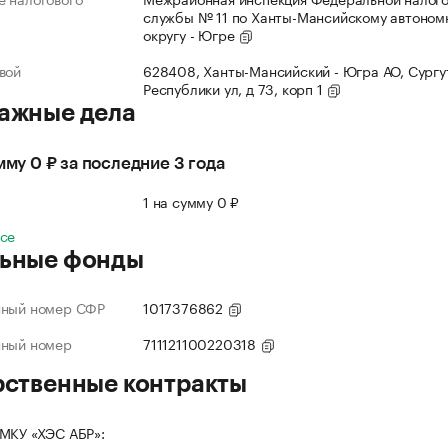
службы № 11 по Ханты-Мансийскому автоном
округу - Югре
вой
628408, Ханты-Мансийский - Югра АО, Сургут
Республики ул, д 73, корп 1
ажные дела
умму 0 ₽ за последние 3 года
л
1 на сумму 0 ₽
все
ьные фонды
нный номер СФР
1017376862
нный номер
711121100220318
рственные контракты
МКУ «ХЭС АБР»: