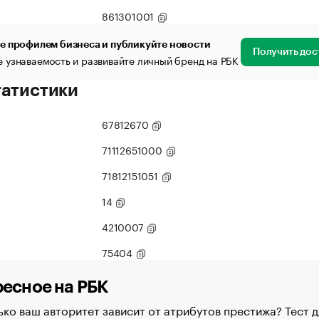
861301001
е профилем бизнеса и публикуйте новости
Получить дос
 узнаваемость и развивайте личный бренд на РБК
татистики
67812670
71112651000
71812151051
14
4210007
75404
есное на РБК
ко ваш авторитет зависит от атрибутов престижа? Тест д