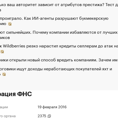
ко ваш авторитет зависит от атрибутов престижа? Тест д
в
 проиграло. Как ИИ-агенты разрушают букмекерскую
рию
ют сильнейших. Почему компании избавляются от лучших
ников
к Wildberries резко нарастил кредиты селлерам до атак н
ики открыли новый способ вредить компаниям. Зачем им
оговики ищут доходы неработающих покупателей яхт и
р
рация ФНС
ации
19 февраля 2016
го органа
2375