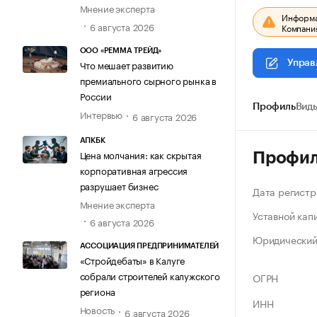
Мнение эксперта
Информац
6 августа 2026
Компания
ООО «РЕММА ТРЕЙД»
Что мешает развитию
Управ
премиального сырного рынка в
России
Профиль
Виды
Интервью
6 августа 2026
АПКБК
Цена молчания: как скрытая
Профи
корпоративная агрессия
разрушает бизнес
Дата регистр
Мнение эксперта
Уставной кап
6 августа 2026
Юридический
АССОЦИАЦИЯ ПРЕДПРИНИМАТЕЛЕЙ
«Стройдебаты» в Калуге
собрали строителей калужского
ОГРН
региона
ИНН
Новость
6 августа 2026