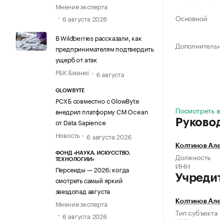
Мнение эксперта
Основной
6 августа 2026
В Wildberries рассказали, как
Дополнитель
предпринимателям подтвердить
ущерб от атак
РБК Бизнес
6 августа
GLOWBYTE
РСХБ совместно с GlowByte
Посмотреть в
внедрил платформу CM Ocean
Руково
от Data Sapience
Новость
6 августа 2026
Колтинов Ал
ФОНД «НАУКА. ИСКУССТВО.
Должность
ТЕХНОЛОГИИ»
ИНН
Персеиды — 2026: когда
Учреди
смотреть самый яркий
звездопад августа
Колтинов Ал
Мнение эксперта
Тип субъекта
6 августа 2026