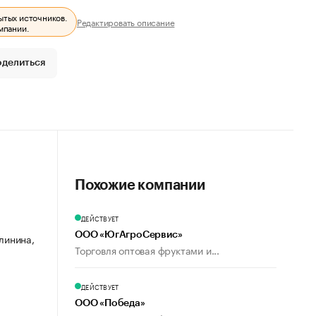
ытых источников.
Редактировать описание
мпании.
оделиться
Похожие компании
ДЕЙСТВУЕТ
ООО «ЮгАгроСервис»
алинина,
Торговля оптовая фруктами и...
ДЕЙСТВУЕТ
ООО «Победа»