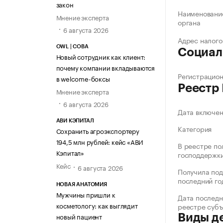
закон
Наименование
Мнение эксперта
органа
6 августа 2026
Адрес налого
OWL | СОВА
Социал
Новый сотрудник как клиент:
почему компании вкладываются
Регистрацио
в welcome-боксы
Реестр
Мнение эксперта
6 августа 2026
Дата включе
АВИ КЭПИТАЛ
Категория
Сохранить агроэкспортеру
194,5 млн рублей: кейс «АВИ
В реестре по
Кэпитал»
господдержк
Кейс
6 августа 2026
Получила под
последний го
НОВАЯ АНАТОМИЯ
Мужчины пришли к
Дата последн
косметологу: как выглядит
реестре суб
новый пациент
Виды д