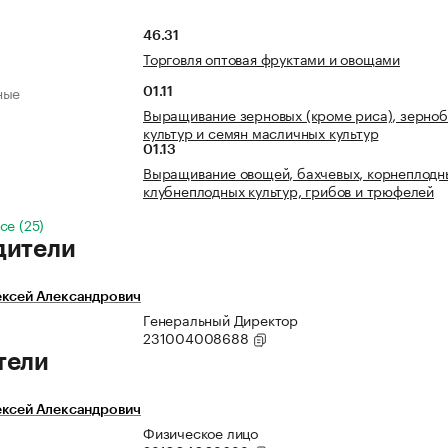
46.31
Торговля оптовая фруктами и овощами
ные
01.11
Выращивание зерновых (кроме риса), зерно
культур и семян масличных культур
01.13
Выращивание овощей, бахчевых, корнеплодн
клубнеплодных культур, грибов и трюфелей
се (25)
дители
ексей Александрович
Генеральный Директор
231004008688
тели
ексей Александрович
Физическое лицо