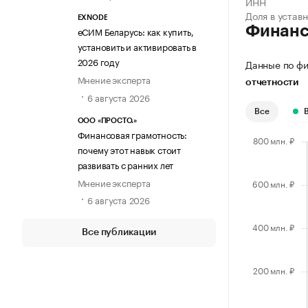
ИНН
Доля в устав
EXNODE
Финан
еСИМ Беларусь: как купить,
установить и активировать в
2026 году
Данные по фи
Мнение эксперта
отчетности
6 августа 2026
Все
ООО «ПРОСТО.»
Финансовая грамотность:
почему этот навык стоит
развивать с ранних лет
Мнение эксперта
6 августа 2026
Все публикации