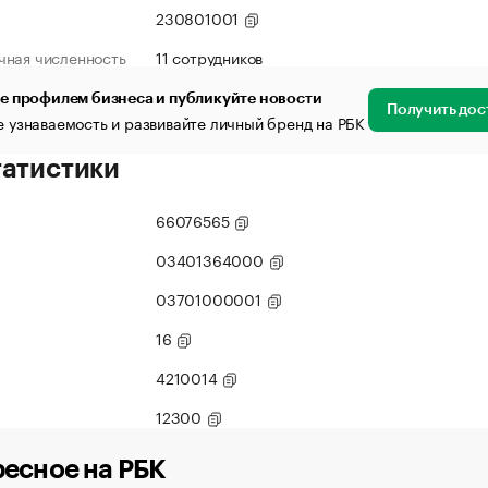
230801001
чная численность
11 сотрудников
е профилем бизнеса и публикуйте новости
Получить дос
 узнаваемость и развивайте личный бренд на РБК
татистики
66076565
03401364000
03701000001
16
4210014
12300
есное на РБК