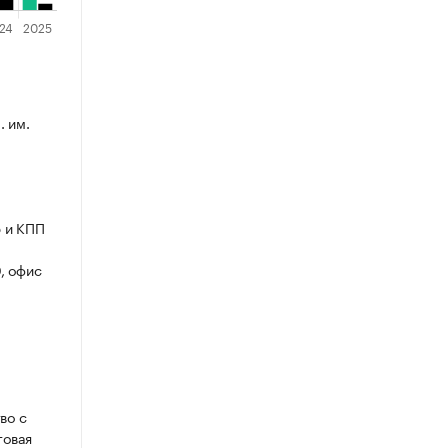
. им.
 и КПП
, офис
во с
товая