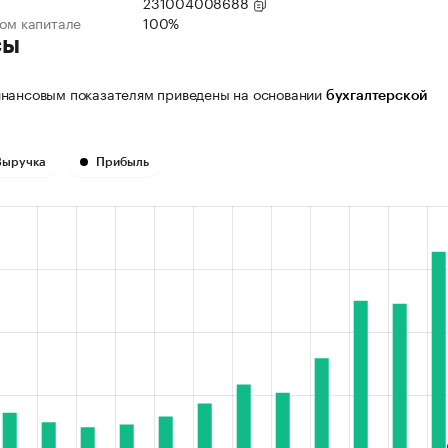
231004008688
ном капитале
100%
сы
нансовым показателям приведены на основании
бухгалтерской
Выручка
Прибыль