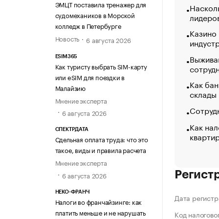
ЭМЦТ поставила тренажер для
Насколь
судомехаников в Морской
лидеро
колледж в Петербурге
Казино
Новость
6 августа 2026
индуст
Выжива
ESIM365
Как туристу выбрать SIM-карту
сотруд
или eSIM для поездки в
Как бан
Малайзию
склады
Мнение эксперта
Сотрудн
6 августа 2026
Как нал
СПЕКТРДАТА
кварти
Сдельная оплата труда: что это
такое, виды и правила расчета
Мнение эксперта
Регист
6 августа 2026
НЕКО-ФРАНЧ
Дата регистр
Налоги во франчайзинге: как
платить меньше и не нарушать
Код налогово