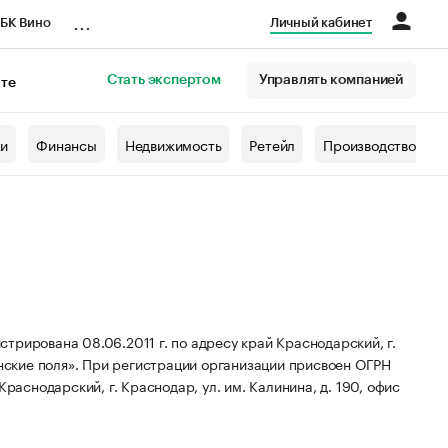
...
БК Вино
Личный кабинет
Стать экспертом
Управлять компанией
кте
азета
жи
Финансы
Недвижимость
Ретейл
Производство
трирована 08.06.2011 г. по адресу край Краснодарский, г.
ские поля».
При регистрации организации присвоен ОГРН
раснодарский, г. Краснодар, ул. им. Калинина, д. 190, офис