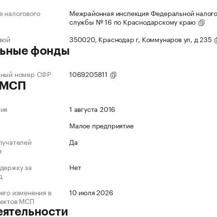
 налогового
Межрайонная инспекция Федеральной налог
службы № 16 по Краснодарскому краю
вой
350020, Краснодар г, Коммунаров ул, д 235
ьные фонды
нный номер СФР
1069205811
 МСП
ния
1 августа 2016
Малое предприятие
лучателей
Да
и
держку за
Нет
д
его изменения в
10 июля 2026
ъектов МСП
еятельности