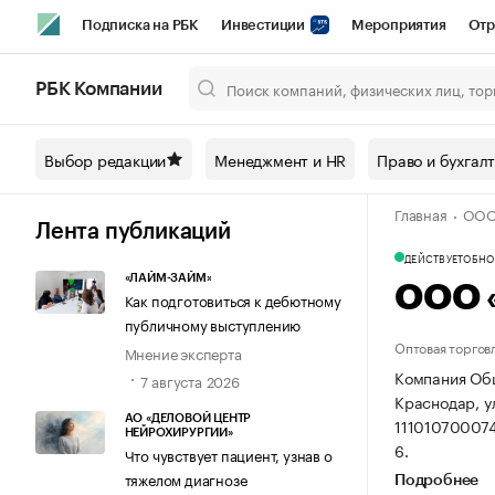
Подписка на РБК
Инвестиции
Мероприятия
Отр
Спорт
Школа управления РБК
РБК Образование
РБ
РБК Компании
Город
Стиль
Крипто
РБК Бизнес-среда
Дискусси
Выбор редакции
Менеджмент и HR
Право и бухгал
Спецпроекты СПб
Конференции СПб
Спецпроекты
Главная
ООО 
Технологии и медиа
Финансы
Рынок наличной валют
Лента публикаций
ДЕЙСТВУЕТ
ОБНОВ
«ЛАЙМ-ЗАЙМ»
ООО 
Как подготовиться к дебютному
публичному выступлению
Оптовая торгов
Мнение эксперта
Компания Общ
7 августа 2026
Краснодар, ул
АО «ДЕЛОВОЙ ЦЕНТР
11101070007
НЕЙРОХИРУРГИИ»
6.
Что чувствует пациент, узнав о
тяжелом диагнозе
Подробнее