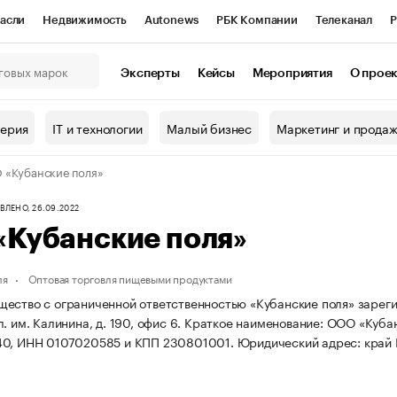
асли
Недвижимость
Autonews
РБК Компании
Телеканал
Р
К Курсы
РБК Life
Тренды
Визионеры
Национальные проекты
Эксперты
Кейсы
Мероприятия
О прое
онный клуб
Исследования
Кредитные рейтинги
Франшизы
Г
терия
IT и технологии
Малый бизнес
Маркетинг и прода
Проверка контрагентов
Политика
Экономика
Бизнес
«Кубанские поля»
ы
ЛЕНО, 26.09.2022
«Кубанские поля»
ля
Оптовая торговля пищевыми продуктами
ество с ограниченной ответственностью «Кубанские поля» зарегис
. им. Калинина, д. 190, офис 6.
Краткое наименование: ООО «Кубан
40, ИНН 0107020585 и КПП 230801001.
Юридический адрес: край К