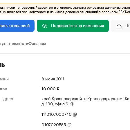
ия носит справочный характер и сгенерирована на основании данных из откр
 не является пользователем и не имеет деловых отношений с сервисом РБК Ко
Подписаться на изменения
П
лять компанией
 деятельности
Финансы
ль
ации
8 июня 2011
итал
10 000 ₽
 адрес
край Краснодарский, г. Краснодар, ул. им. К
д. 190, офис 6
1110107000740
0107020585