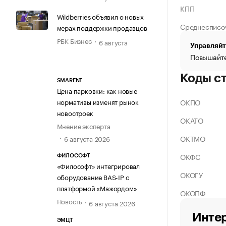
КПП
Wildberries объявил о новых
Среднесписо
мерах поддержки продавцов
РБК Бизнес
6 августа
Управляйт
Повышайте
Коды с
SMARENT
Цена парковки: как новые
ОКПО
нормативы изменят рынок
новостроек
ОКАТО
Мнение эксперта
ОКТМО
6 августа 2026
ОКФС
ФИЛОСОФТ
«Философт» интегрировал
ОКОГУ
оборудование BAS-IP с
платформой «Мажордом»
ОКОПФ
Новость
6 августа 2026
Интер
ЭМЦТ