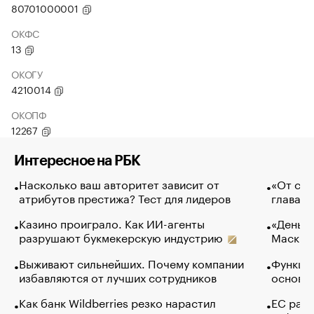
80701000001
ОКФС
13
ОКОГУ
4210014
ОКОПФ
12267
Интересное на РБК
Насколько ваш авторитет зависит от
«От спо
атрибутов престижа? Тест для лидеров
глава к
Казино проиграло. Как ИИ-агенты
«Деньги
разрушают букмекерскую индустрию
Маск в 
Выживают сильнейших. Почему компании
Функции
избавляются от лучших сотрудников
основ э
Как банк Wildberries резко нарастил
ЕС раз