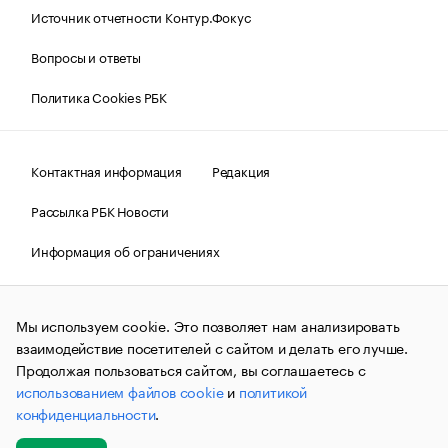
Источник отчетности Контур.Фокус
Вопросы и ответы
Политика Cookies РБК
Контактная информация
Редакция
Рассылка РБК Новости
Информация об ограничениях
Правовая информация
О соблюдении авторских прав
Мы используем cookie. Это позволяет нам анализировать
© АО «РОСБИЗНЕСКОНСАЛТИНГ»,
1995–2026.
Сообщения
и материалы информационного агентства «РБК»
взаимодействие посетителей с сайтом и делать его лучше.
(зарегистрировано Федеральной службой по надзору в сфере
Продолжая пользоваться сайтом, вы соглашаетесь с
связи, информационных технологий и массовых
использованием файлов cookie
и
политикой
коммуникаций (Роскомнадзор) 09.12.2015 за номером ИА
№ФС77-63848) сопровождаются пометкой «РБК». Отдельные
конфиденциальности
.
публикации могут содержать информацию,
не предназначенную для пользователей