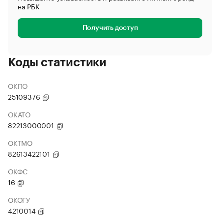
на РБК
Получить доступ
Коды статистики
ОКПО
25109376
ОКАТО
82213000001
ОКТМО
82613422101
ОКФС
16
ОКОГУ
4210014