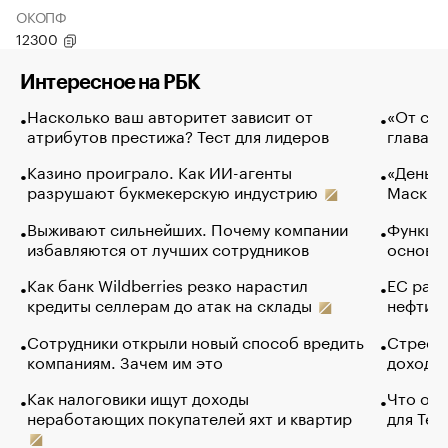
ОКОПФ
12300
Интересное на РБК
Насколько ваш авторитет зависит от
«От спо
атрибутов престижа? Тест для лидеров
глава к
Казино проиграло. Как ИИ-агенты
«Деньги
разрушают букмекерскую индустрию
Маск в 
Выживают сильнейших. Почему компании
Функции
избавляются от лучших сотрудников
основ э
Как банк Wildberries резко нарастил
ЕС раз
кредиты селлерам до атак на склады
нефти —
Сотрудники открыли новый способ вредить
Стресс 
компаниям. Зачем им это
доходов
Как налоговики ищут доходы
Что обв
неработающих покупателей яхт и квартир
для Tel