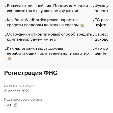
Выживают сильнейших. Почему компании
Функции 
избавляются от лучших сотрудников
основ эф
Как банк Wildberries резко нарастил
ЕС разре
кредиты селлерам до атак на склады
нефти — 
Сотрудники открыли новый способ вредить
Стресс о
компаниям. Зачем им это
доходов 
Как налоговики ищут доходы
Что обви
неработающих покупателей яхт и квартир
для Tele
Регистрация ФНС
Дата регистрации
21 апреля 2022
Код налогового органа
1300