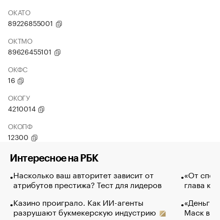
ОКАТО
89226855001
ОКТМО
89626455101
ОКФС
16
ОКОГУ
4210014
ОКОПФ
12300
Интересное на РБК
Насколько ваш авторитет зависит от
«От спор
атрибутов престижа? Тест для лидеров
глава ко
Казино проиграло. Как ИИ-агенты
«Деньги б
разрушают букмекерскую индустрию
Маск в и