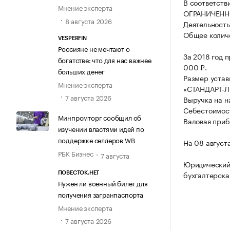
В соответств
Мнение эксперта
ОГРАНИЧЕНН
8 августа 2026
Деятельность
Общее количе
VESPERFIN
Россияне не мечтают о
За 2018 год 
богатстве: что для нас важнее
000 ₽.
больших денег
Размер уста
Мнение эксперта
«СТАНДАРТ-Л
7 августа 2026
Выручка на н
Себестоимост
Минпромторг сообщил об
Валовая приб
изучении властями идей по
поддержке селлеров WB
На 08 август
РБК Бизнес
7 августа
Юридический
бухгалтерска
ПОВЕСТОК.НЕТ
Нужен ли военный билет для
получения загранпаспорта
Мнение эксперта
7 августа 2026