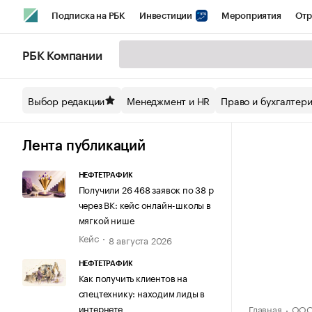
Подписка на РБК
Инвестиции
Мероприятия
Отр
Спорт
Школа управления РБК
РБК Образование
РБ
РБК Компании
Стиль
Крипто
РБК Бизнес-среда
Дискуссионный кл
Выбор редакции
Менеджмент и HR
Право и бухгалтер
Спецпроекты СПб
Конференции СПб
Спецпроекты
Технологии и медиа
Финансы
Рынок наличной валют
Лента публикаций
НЕФТЕТРАФИК
Получили 26 468 заявок по 38 р
через ВК: кейс онлайн-школы в
мягкой нише
Кейс
8 августа 2026
НЕФТЕТРАФИК
Как получить клиентов на
спецтехнику: находим лиды в
интернете
Главная
ООО