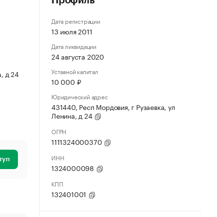
Профиль
Дата регистрации
13 июля 2011
Дата ликвидации
24 августа 2020
Уставной капитал
, д 24
10 000 ₽
Юридический адрес
431440, Респ Мордовия, г Рузаевка, ул
Ленина, д 24
ОГРН
1111324000370
ИНН
туп
1324000098
КПП
132401001