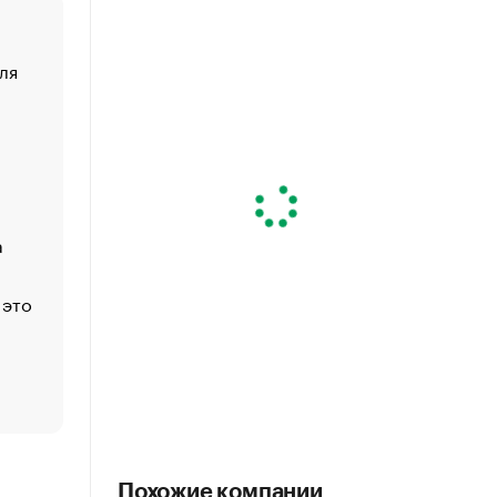
ля
«От спорта тело стареет иначе». Как живет глава ко
создавшей GTA
«Деньги будут не нужны»: что рассказал Маск в инт
Economist
Функции менеджмента: пять ключевых основ эффект
управления
а
ЕС разрешил конфискацию российской нефти — чем
Москва
 это
Стресс обеспеченных людей: почему рост доходов 
счастья
Что обвинения против Павла Дурова значат для Tele
пользователей
Похожие компании