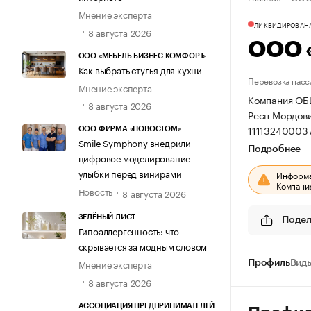
Мнение эксперта
ЛИКВИДИРОВАН
8 августа 2026
ООО 
ООО «МЕБЕЛЬ БИЗНЕС КОМФОРТ»
Как выбрать стулья для кухни
Перевозка пасс
Мнение эксперта
Компания ОБ
8 августа 2026
Респ Мордовия
11113240003
ООО ФИРМА «НОВОСТОМ»
Smile Symphony внедрили
Подробнее
цифровое моделирование
улыбки перед винирами
Информац
Компания
Новость
8 августа 2026
ЗЕЛЁНЫЙ ЛИСТ
Подел
Гипоаллергенность: что
скрывается за модным словом
Мнение эксперта
Профиль
Виды
8 августа 2026
АССОЦИАЦИЯ ПРЕДПРИНИМАТЕЛЕЙ