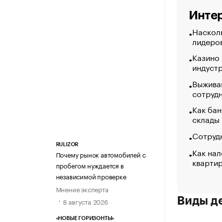
Интер
Насколь
лидеро
Казино
индуст
Выжива
сотруд
Как бан
склады
Сотрудн
RULIZOR
Как нал
Почему рынок автомобилей с
кварти
пробегом нуждается в
независимой проверке
Мнение эксперта
Виды д
8 августа 2026
«НОВЫЕ ГОРИЗОНТЫ»