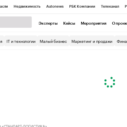
асли
Недвижимость
Autonews
РБК Компании
Телеканал
Р
К Курсы
РБК Life
Тренды
Визионеры
Национальные проекты
Эксперты
Кейсы
Мероприятия
О прое
уб
Исследования
Кредитные рейтинги
Франшизы
Газета
ия
IT и технологии
Малый бизнес
Маркетинг и продажи
Фина
Проверка контрагентов
Политика
Экономика
Бизнес
ы
 «СТАНДАРТ-ЛОГИСТИКА»