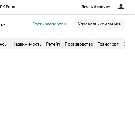
БК Вино
Личный кабинет
Город
Стать экспертом
Управлять компанией
кте
нсы
Недвижимость
Ретейл
Производство
Транспорт
Образ