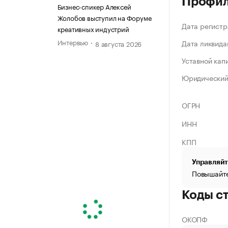
Профи
Бизнес-спикер Алексей
Жолобов выступил на Форуме
Дата регистр
креативных индустрий
Интервью
Дата ликвида
8 августа 2026
Уставной кап
Юридический
ОГРН
ИНН
КПП
Управляйт
Повышайте
Коды с
ОКОПФ