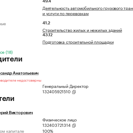
49.4
Деятельность автомобильного грузового тра
и услуги по перевозкам
ные
41.2
Строительство жилых и нежилых зданий
43.12
Подготовка строительной площадки
се (18)
дители
ксандр Анатольевич
оводителе недостоверны
Генеральный Директор
132405921510
тели
ерий Викторович
Физическое лицо
132403721314
ном капитале
100%