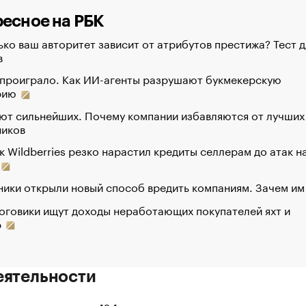
есное на РБК
ко ваш авторитет зависит от атрибутов престижа? Тест д
в
 проиграло. Как ИИ-агенты разрушают букмекерскую
рию
ют сильнейших. Почему компании избавляются от лучших
ников
к Wildberries резко нарастил кредиты селлерам до атак н
ики открыли новый способ вредить компаниям. Зачем им
оговики ищут доходы неработающих покупателей яхт и
р
еятельности