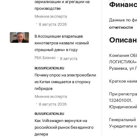
сериализации и агрегации на
Финан
производстве
Мнение эксперта
Данные по фи
8 августа 2026
отчетности
В Ассоциации владельцев
Описан
кинотеатров назвали «самый
страшный день» в году
Компания О
РБК Бизнес
8 августа
ЛОГИСТИКА» з
Рузаевка, ул 
RUSSIFICATION.RU
Почему спрос на электромобили
Краткое наи
из Китая смещается в сторону
гибридов
При регистр
Мнение эксперта
132401001.
8 августа 2026
Юридический 
RUSSIFICATION.RU
Генеральный 
Как Volkswagen вернулся на
Учредители к
российский рынок без единого
дилера