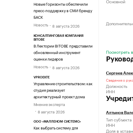
Основной
Новые Горизонты обеспечили
пресс-поддержку в СМИ бренду
БАСК
Дополнитель
Новость
8 августа 2026
КОНСАЛТИНГОВАЯ КОМПАНИЯ
BITOBE
В Лектории BITOBE представили
Посмотреть в
обновленный инструмент
оценки лидеров
Руково
Новость
8 августа 2026
Сергеев Але
VPROEKTE
Сведения о рук
Управление строительством: как
Должность
студия реализует
ИНН
архитектурный проект дома
Учреди
Мнение эксперта
8 августа 2026
Алтынов Вал
Тип субъекта
ООО «МАЛЛЕНОМ СИСТЕМС»
ИНН
Как выбрать систему для
Доля в устав