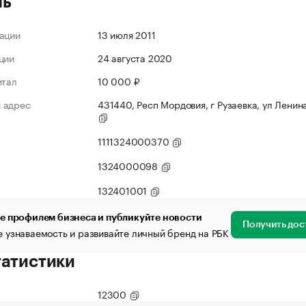
ль
ации
13 июля 2011
ции
24 августа 2020
итал
10 000 ₽
 адрес
431440, Респ Мордовия, г Рузаевка, ул Ленина
1111324000370
1324000098
132401001
е профилем бизнеса и публикуйте новости
Получить дос
 узнаваемость и развивайте личный бренд на РБК
татистики
12300