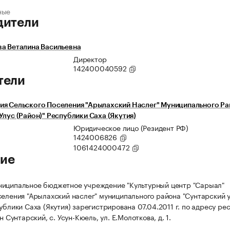
ные
дители
а Веталина Васильевна
Директор
142400040592
тели
ия Сельского Поселения "Арылахский Наслег" Муниципального Ра
Улус (Район)" Республики Саха (Якутия)
Юридическое лицо (Резидент РФ)
1424006826
1061424000472
ие
иципальное бюджетное учреждение "Культурный центр "Сарыал"
селения "Арылахский наслег" муниципального района "Сунтарский 
ублики Саха (Якутия) зарегистрирована 07.04.2011 г. по адресу рес
-н Сунтарский, с. Усун-Кюель, ул. Е.Молоткова, д. 1.