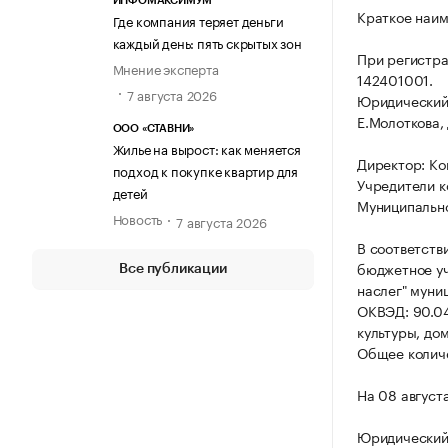
ИНФОМАКСИМУМ
Краткое наим
Где компания теряет деньги
каждый день: пять скрытых зон
При регистр
Мнение эксперта
142401001.
7 августа 2026
Юридический а
Е.Молоткова, д
ООО «СТАВНИ»
Жилье на вырост: как меняется
Директор: Ко
подход к покупке квартир для
Учредители к
детей
Муниципально
Новость
7 августа 2026
В соответств
бюджетное уч
Все публикации
наслег" муни
ОКВЭД: 90.04
культуры, до
Общее количе
На 08 август
Юридический 