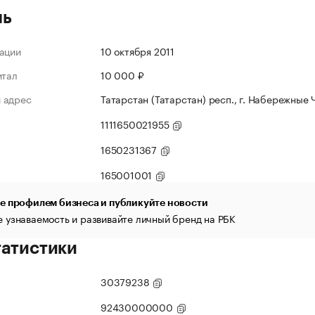
ль
ации
10 октября 2011
итал
10 000 ₽
 адрес
Татарстан (Татарстан) респ., г. Набережные 
1111650021955
1650231367
165001001
е профилем бизнеса и публикуйте новости
 узнаваемость и развивайте личный бренд на РБК
татистики
30379238
92430000000