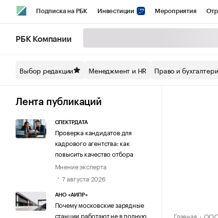
Подписка на РБК
Инвестиции
Мероприятия
Отр
Спорт
Школа управления РБК
РБК Образование
РБ
РБК Компании
Стиль
Крипто
РБК Бизнес-среда
Дискуссионный кл
Выбор редакции
Менеджмент и HR
Право и бухгалтер
Спецпроекты СПб
Конференции СПб
Спецпроекты
Технологии и медиа
Финансы
Рынок наличной валют
Лента публикаций
СПЕКТРДАТА
Проверка кандидатов для
кадрового агентства: как
повысить качество отбора
Мнение эксперта
7 августа 2026
АНО «АИПР»
Почему московские зарядные
станции работают не в полную
Главная
ООО 