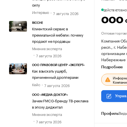
силу
ДЕЙСТВУЕТ
ОБНОВ
Интервью
7 августа 2026
ООО 
RICCHE
Клиентский сервис в
Оптовая торгов
премиальной мебели: почему
Компания Общ
продают не продавцы
респ., г. Наб
Мнение эксперта
организации 
7 августа 2026
Набережные Ч
ООО ПРАВОВОЙ ЦЕНТР «ЭКСПЕРТ»
Подробнее
Как взыскать ущерб,
причиненный дропперами
Информац
Компания
Кейс
7 августа 2026
ООО «МЕДИА-ДОКТОР»
Управ
Зачем FMCG-бренду ТВ-реклама
в эпоху диджитал
Мнение эксперта
Профиль
Виды
7 августа 2026