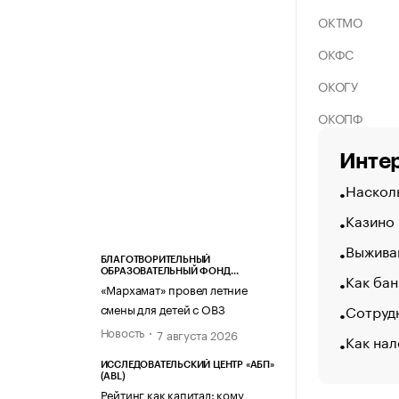
ОКТМО
ОКФС
ОКОГУ
ОКОПФ
Интер
Насколь
Казино
Выжива
БЛАГОТВОРИТЕЛЬНЫЙ
ОБРАЗОВАТЕЛЬНЫЙ ФОНД
Как бан
«МАРХАМАТ»
«Мархамат» провел летние
Сотрудн
смены для детей с ОВЗ
Новость
7 августа 2026
Как на
ИССЛЕДОВАТЕЛЬСКИЙ ЦЕНТР «АБП»
(ABL)
Рейтинг как капитал: кому