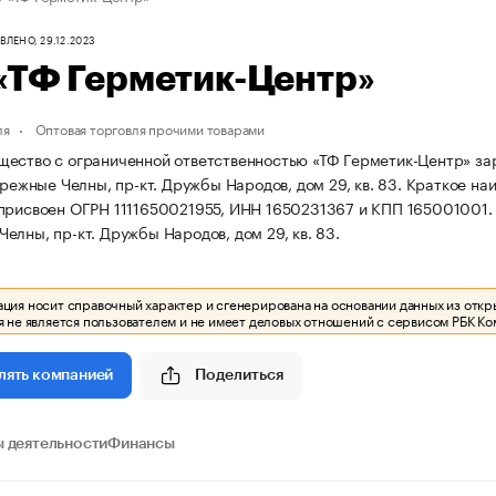
ЛЕНО, 29.12.2023
«ТФ Герметик-Центр»
ля
Оптовая торговля прочими товарами
ество с ограниченной ответственностью «ТФ Герметик-Центр» зарег
ережные Челны, пр-кт. Дружбы Народов, дом 29, кв. 83.
Краткое на
присвоен ОГРН 1111650021955, ИНН 1650231367 и КПП 165001001
елны, пр-кт. Дружбы Народов, дом 29, кв. 83.
ия носит справочный характер и сгенерирована на основании данных из откр
 не является пользователем и не имеет деловых отношений с сервисом РБК Ко
Поделиться
лять компанией
 деятельности
Финансы