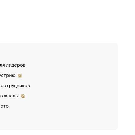
для лидеров
дустрию
 сотрудников
на склады
 это