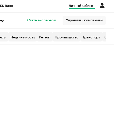
БК Вино
Личный кабинет
Город
Стать экспертом
Управлять компанией
кте
нсы
Недвижимость
Ретейл
Производство
Транспорт
Образ