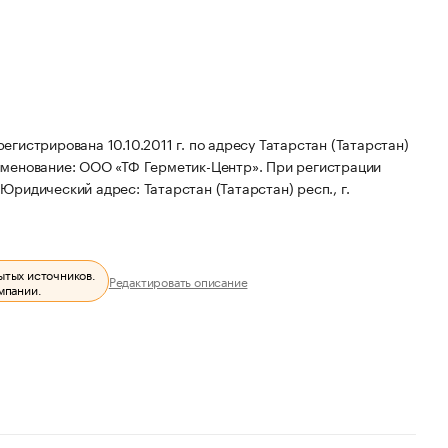
истрирована 10.10.2011 г. по адресу Татарстан (Татарстан)
именование: ООО «ТФ Герметик-Центр».
При регистрации
.
Юридический адрес: Татарстан (Татарстан) респ., г.
ытых источников.
Редактировать описание
мпании.