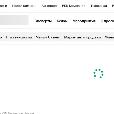
асли
Недвижимость
Autonews
РБК Компании
Телеканал
Р
К Курсы
РБК Life
Тренды
Визионеры
Национальные проекты
Эксперты
Кейсы
Мероприятия
О прое
уб
Исследования
Кредитные рейтинги
Франшизы
Газета
ия
IT и технологии
Малый бизнес
Маркетинг и продажи
Фина
Проверка контрагентов
Политика
Экономика
Бизнес
ы
«ТФ Герметик-Центр»