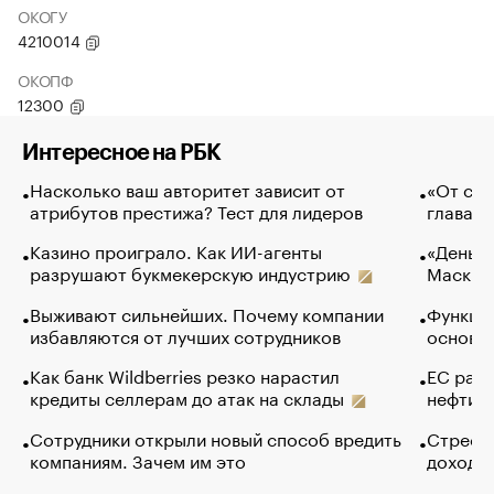
ОКОГУ
4210014
ОКОПФ
12300
Интересное на РБК
Насколько ваш авторитет зависит от
«От спо
атрибутов престижа? Тест для лидеров
глава к
Казино проиграло. Как ИИ-агенты
«Деньги
разрушают букмекерскую индустрию
Маск в 
Выживают сильнейших. Почему компании
Функции
избавляются от лучших сотрудников
основ э
Как банк Wildberries резко нарастил
ЕС раз
кредиты селлерам до атак на склады
нефти —
Сотрудники открыли новый способ вредить
Стресс 
компаниям. Зачем им это
доходов