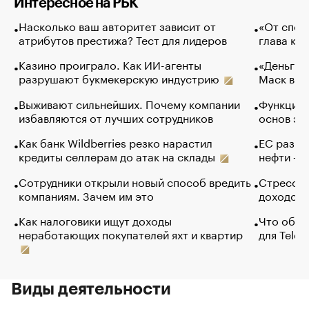
Интересное на РБК
Насколько ваш авторитет зависит от
«От спор
атрибутов престижа? Тест для лидеров
глава ко
Казино проиграло. Как ИИ-агенты
«Деньги б
разрушают букмекерскую индустрию
Маск в и
Выживают сильнейших. Почему компании
Функции 
избавляются от лучших сотрудников
основ эф
Как банк Wildberries резко нарастил
ЕС разре
кредиты селлерам до атак на склады
нефти — 
Сотрудники открыли новый способ вредить
Стресс о
компаниям. Зачем им это
доходов 
Как налоговики ищут доходы
Что обви
неработающих покупателей яхт и квартир
для Tele
Виды деятельности