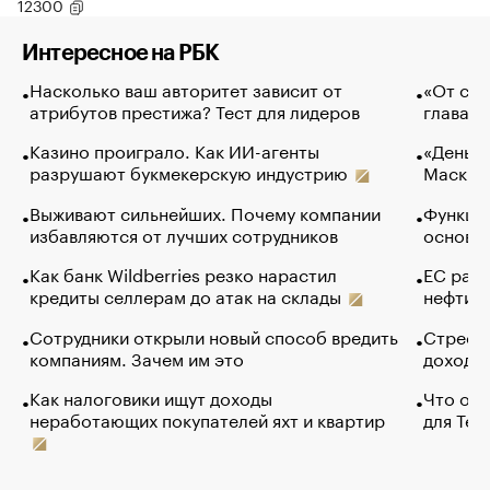
12300
Интересное на РБК
Насколько ваш авторитет зависит от
«От спо
атрибутов престижа? Тест для лидеров
глава к
Казино проиграло. Как ИИ-агенты
«Деньги
разрушают букмекерскую индустрию
Маск в 
Выживают сильнейших. Почему компании
Функции
избавляются от лучших сотрудников
основ э
Как банк Wildberries резко нарастил
ЕС раз
кредиты селлерам до атак на склады
нефти —
Сотрудники открыли новый способ вредить
Стресс 
компаниям. Зачем им это
доходов
Как налоговики ищут доходы
Что обв
неработающих покупателей яхт и квартир
для Tel