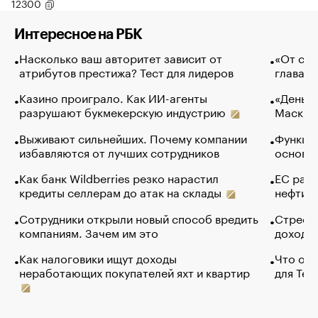
12300
Интересное на РБК
Насколько ваш авторитет зависит от
«От спо
атрибутов престижа? Тест для лидеров
глава к
Казино проиграло. Как ИИ-агенты
«Деньги
разрушают букмекерскую индустрию
Маск в 
Выживают сильнейших. Почему компании
Функции
избавляются от лучших сотрудников
основ э
Как банк Wildberries резко нарастил
ЕС раз
кредиты селлерам до атак на склады
нефти —
Сотрудники открыли новый способ вредить
Стресс 
компаниям. Зачем им это
доходов
Как налоговики ищут доходы
Что обв
неработающих покупателей яхт и квартир
для Tel