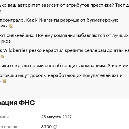
ко ваш авторитет зависит от атрибутов престижа? Тест д
в
 проиграло. Как ИИ-агенты разрушают букмекерскую
рию
ют сильнейших. Почему компании избавляются от лучших
ников
к Wildberries резко нарастил кредиты селлерам до атак н
ики открыли новый способ вредить компаниям. Зачем им
оговики ищут доходы неработающих покупателей яхт и
р
рация ФНС
ации
25 августа 2022
го органа
3300