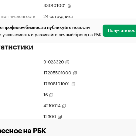
330101001
чная численность
24 сотрудника
е профилем бизнеса и публикуйте новости
Получить дос
 узнаваемость и развивайте личный бренд на РБК
татистики
91023320
17205501000
17605101001
16
4210014
12300
есное на РБК