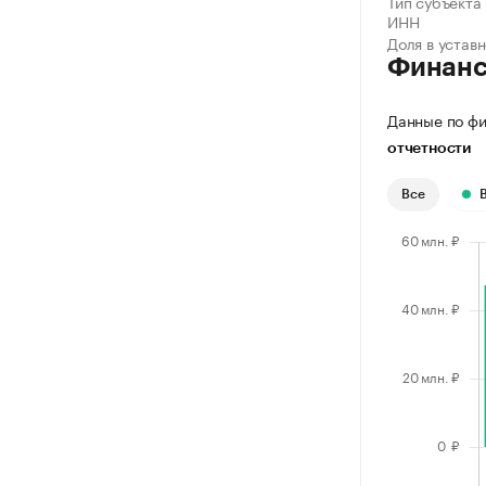
Тип субъекта
ИНН
Доля в устав
Финан
Данные по фи
отчетности
Все