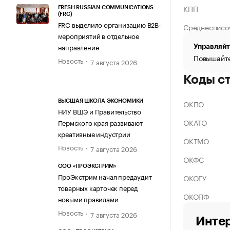
КПП
FRESH RUSSIAN COMMUNICATIONS
(FRC)
FRC выделило организацию B2B-
Среднесписо
мероприятий в отдельное
направление
Управляйт
Повышайте
Новость
7 августа 2026
Коды с
ОКПО
ВЫСШАЯ ШКОЛА ЭКОНОМИКИ
НИУ ВШЭ и Правительство
ОКАТО
Пермского края развивают
креативные индустрии
ОКТМО
Новость
7 августа 2026
ОКФС
ООО «ПРОЭКСТРИМ»
ПроЭкстрим начал предаудит
ОКОГУ
товарных карточек перед
ОКОПФ
новыми правилами
Новость
7 августа 2026
Интер