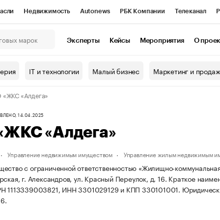
асли
Недвижимость
Autonews
РБК Компании
Телеканал
Р
К Курсы
РБК Life
Тренды
Визионеры
Национальные проекты
Эксперты
Кейсы
Мероприятия
О прое
онный клуб
Исследования
Кредитные рейтинги
Франшизы
Г
терия
IT и технологии
Малый бизнес
Маркетинг и прода
Проверка контрагентов
Политика
Экономика
Бизнес
 «ЖКС «Алдега»
ы
ЛЕНО, 14.04.2025
«ЖКС «Алдега»
Управление недвижимым имуществом
Управление жилым недвижимым и
ество с ограниченной ответственностью «Жилищно-коммунальная с
ская, г. Александров, ул. Красный Переулок, д. 16.
Краткое наиме
РН 1113339003821, ИНН 3301029129 и КПП 330101001.
Юридически
16.