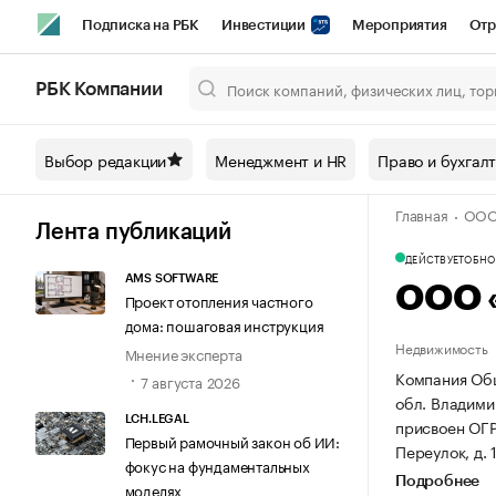
Подписка на РБК
Инвестиции
Мероприятия
Отр
Спорт
Школа управления РБК
РБК Образование
РБ
РБК Компании
Город
Стиль
Крипто
РБК Бизнес-среда
Дискусси
Выбор редакции
Менеджмент и HR
Право и бухгал
Спецпроекты СПб
Конференции СПб
Спецпроекты
Главная
ООО
Технологии и медиа
Финансы
Рынок наличной валют
Лента публикаций
ДЕЙСТВУЕТ
ОБНОВ
AMS SOFTWARE
ООО 
Проект отопления частного
дома: пошаговая инструкция
Недвижимость
Мнение эксперта
Компания Общ
7 августа 2026
обл. Владимир
LCH.LEGAL
присвоен ОГ
Первый рамочный закон об ИИ:
Переулок, д. 
фокус на фундаментальных
Подробнее
моделях