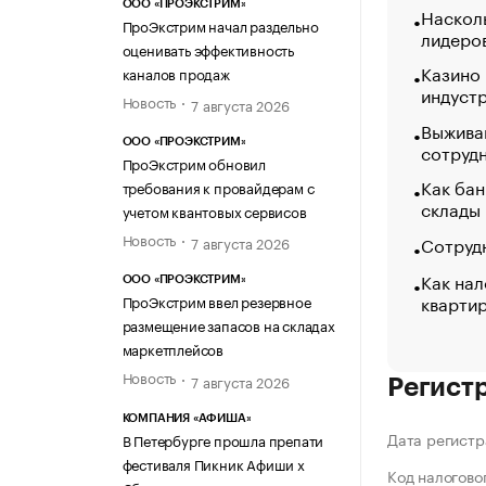
ООО «ПРОЭКСТРИМ»
Насколь
ПроЭкстрим начал раздельно
лидеро
оценивать эффективность
Казино
каналов продаж
индуст
Новость
7 августа 2026
Выжива
ООО «ПРОЭКСТРИМ»
сотруд
ПроЭкстрим обновил
Как бан
требования к провайдерам с
склады
учетом квантовых сервисов
Новость
Сотрудн
7 августа 2026
Как нал
ООО «ПРОЭКСТРИМ»
кварти
ПроЭкстрим ввел резервное
размещение запасов на складах
маркетплейсов
Новость
7 августа 2026
Регист
КОМПАНИЯ «АФИША»
Дата регистр
В Петербурге прошла препати
фестиваля Пикник Афиши х
Код налогово