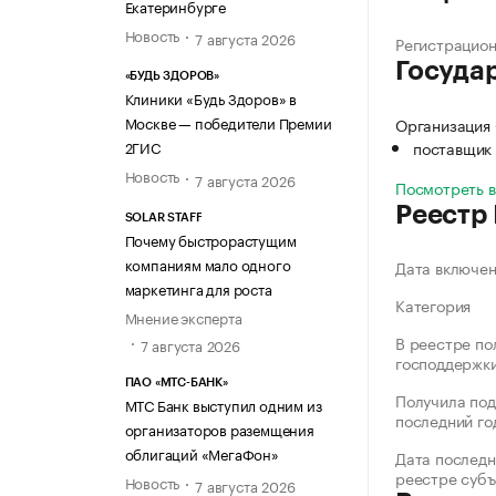
Екатеринбурге
Новость
7 августа 2026
Регистрацио
Госуда
«БУДЬ ЗДОРОВ»
Клиники «Будь Здоров» в
Москве — победители Премии
Организация
2ГИС
поставщик 
Новость
7 августа 2026
Посмотреть 
Реестр
SOLAR STAFF
Почему быстрорастущим
компаниям мало одного
Дата включе
маркетинга для роста
Категория
Мнение эксперта
В реестре по
7 августа 2026
господдержк
ПАО «МТС-БАНК»
Получила под
МТС Банк выступил одним из
последний го
организаторов раземщения
облигаций «МегаФон»
Дата последн
реестре суб
Новость
7 августа 2026