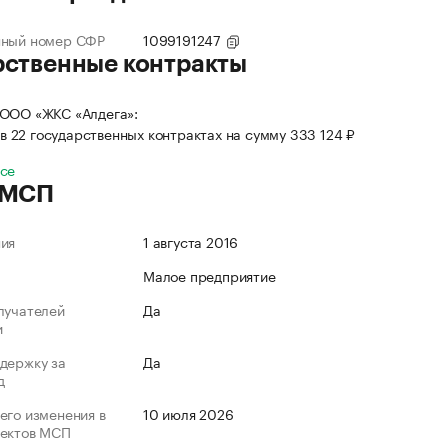
нный номер СФР
1099191247
рственные контракты
 ООО «ЖКС «Алдега»:
в 22 государственных контрактах на сумму 333 124 ₽
все
 МСП
ния
1 августа 2016
Малое предприятие
лучателей
Да
и
держку за
Да
д
его изменения в
10 июля 2026
ъектов МСП