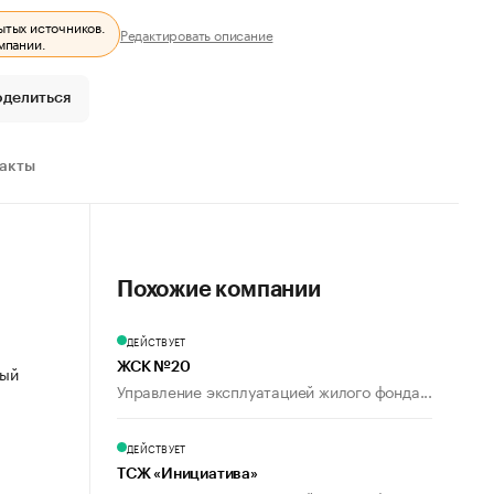
ытых источников.
Редактировать описание
мпании.
оделиться
ракты
Похожие компании
ДЕЙСТВУЕТ
ЖСК №20
ный
Управление эксплуатацией жилого фонда...
ДЕЙСТВУЕТ
ТСЖ «Инициатива»