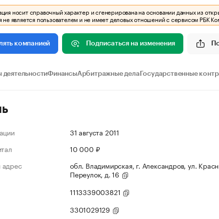
ия носит справочный характер и сгенерирована на основании данных из откр
 не является пользователем и не имеет деловых отношений с сервисом РБК Ко
Подписаться на изменения
П
лять компанией
 деятельности
Финансы
Арбитражные дела
Государственные конт
ль
ации
31 августа 2011
итал
10 000 ₽
 адрес
обл. Владимирская, г. Александров, ул. Крас
Переулок, д. 16
1113339003821
3301029129