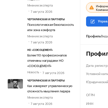
Мнение эксперта
Информац
Компания
7 августа 2026
ЧЕРТАРИНСКАЯ И ПАРТНЕРЫ
Управ
Психологическая безопасность
или зона комфорта
Мнение эксперта
Профиль
Виды
7 августа 2026
НО «СОЮЗЦЕМЕНТ»
Профи
Более 110 профессионалов
отмечены наградами НО
Дата регистр
«СОЮЗЦЕМЕНТ»
Новость
7 августа 2026
Уставной кап
Юридический
ЧЕРТАРИНСКАЯ И ПАРТНЕРЫ
Как измеряют управленческую
сложность мышления лидера
ОГРН
Мнение эксперта
ИНН
7 августа 2026