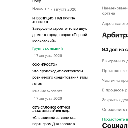
Сбер
Наименование
Новость
7 августа 2026
органа
ИНВЕСТИЦИОННАЯ ГРУППА
Адрес налого
АБСОЛЮТ
Завершено строительство двух
домов в городе-парке «Первый
Арбитр
Московский»
Группа компаний
94 дел на 
7 августа 2026
Выигранных 
ООО «ПРОСТО.»
Проигранных
Что происходит с сегментом
розничного кредитования этим
Частично про
летом
В процессе 
Мнение эксперта
7 августа 2026
Закрытых де
Определить н
СЕТЬ САЛОНОВ ОПТИКИ
«СЧАСТЛИВЫЙ ВЗГЛЯД»
«Счастливый взгляд» стал
Посмотреть 
партнером Дня города в
Социал