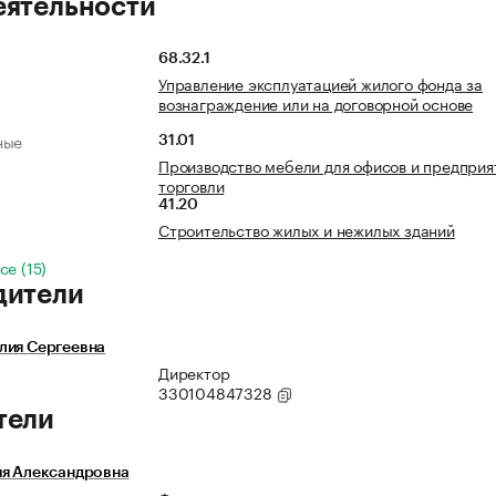
еятельности
68.32.1
Управление эксплуатацией жилого фонда за
вознаграждение или на договорной основе
ные
31.01
Производство мебели для офисов и предприя
торговли
41.20
Строительство жилых и нежилых зданий
се (15)
дители
лия Сергеевна
Директор
330104847328
тели
ия Александровна