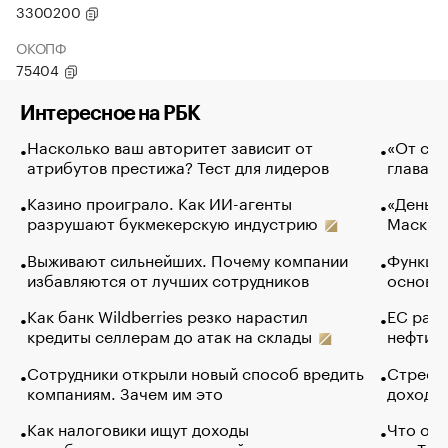
3300200
ОКОПФ
75404
Интересное на РБК
Насколько ваш авторитет зависит от
«От спо
атрибутов престижа? Тест для лидеров
глава к
Казино проиграло. Как ИИ-агенты
«Деньги
разрушают букмекерскую индустрию
Маск в 
Выживают сильнейших. Почему компании
Функции
избавляются от лучших сотрудников
основ э
Как банк Wildberries резко нарастил
ЕС раз
кредиты селлерам до атак на склады
нефти —
Сотрудники открыли новый способ вредить
Стресс 
компаниям. Зачем им это
доходов
Как налоговики ищут доходы
Что обв
неработающих покупателей яхт и квартир
для Tel