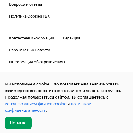
Вопросы и ответы
Политика Cookies РБК
Контактная информация
Редакция
Рассылка РБК Новости
Информация об ограничениях
Правовая информация
О соблюдении авторских прав
Мы используем cookie. Это позволяет нам анализировать
© АО «РОСБИЗНЕСКОНСАЛТИНГ»,
1995–2026.
Сообщения
и материалы информационного агентства «РБК»
взаимодействие посетителей с сайтом и делать его лучше.
(зарегистрировано Федеральной службой по надзору в сфере
Продолжая пользоваться сайтом, вы соглашаетесь с
связи, информационных технологий и массовых
использованием файлов cookie
и
политикой
коммуникаций (Роскомнадзор) 09.12.2015 за номером ИА
№ФС77-63848) сопровождаются пометкой «РБК». Отдельные
конфиденциальности
.
публикации могут содержать информацию,
не предназначенную для пользователей
до 18 лет.
companycardsfeedback@rbc.ru
Понятно
Добавить
Главное
Эксперты
Кейсы
Мероприятия