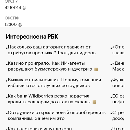
ОКОГУ
4210014
ОКОПФ
12300
Интересное на РБК
Насколько ваш авторитет зависит от
«От спо
атрибутов престижа? Тест для лидеров
глава к
Казино проиграло. Как ИИ-агенты
«Деньги
разрушают букмекерскую индустрию
Маск в 
Выживают сильнейших. Почему компании
Функции
избавляются от лучших сотрудников
основ э
Как банк Wildberries резко нарастил
ЕС раз
кредиты селлерам до атак на склады
нефти —
Сотрудники открыли новый способ вредить
Стресс 
компаниям. Зачем им это
доходов
Как налоговики ищут доходы
Что обв