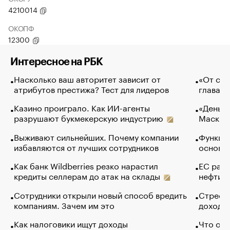
4210014
ОКОПФ
12300
Интересное на РБК
Насколько ваш авторитет зависит от
«От спо
атрибутов престижа? Тест для лидеров
глава к
Казино проиграло. Как ИИ-агенты
«Деньги
разрушают букмекерскую индустрию
Маск в 
Выживают сильнейших. Почему компании
Функции
избавляются от лучших сотрудников
основ э
Как банк Wildberries резко нарастил
ЕС раз
кредиты селлерам до атак на склады
нефти —
Сотрудники открыли новый способ вредить
Стресс 
компаниям. Зачем им это
доходов
Как налоговики ищут доходы
Что обв