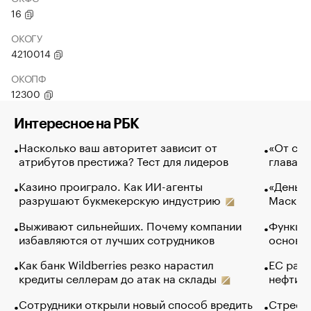
16
ОКОГУ
4210014
ОКОПФ
12300
Интересное на РБК
Насколько ваш авторитет зависит от
«От спо
атрибутов престижа? Тест для лидеров
глава к
Казино проиграло. Как ИИ-агенты
«Деньги
разрушают букмекерскую индустрию
Маск в 
Выживают сильнейших. Почему компании
Функции
избавляются от лучших сотрудников
основ э
Как банк Wildberries резко нарастил
ЕС раз
кредиты селлерам до атак на склады
нефти —
Сотрудники открыли новый способ вредить
Стресс 