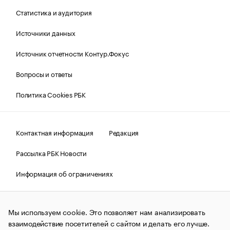
Статистика и аудитория
Источники данных
Источник отчетности Контур.Фокус
Вопросы и ответы
Политика Cookies РБК
Контактная информация
Редакция
Рассылка РБК Новости
Информация об ограничениях
Правовая информация
О соблюдении авторских прав
Мы используем cookie. Это позволяет нам анализировать
© АО «РОСБИЗНЕСКОНСАЛТИНГ»,
1995–2026.
Сообщения
и материалы информационного агентства «РБК»
взаимодействие посетителей с сайтом и делать его лучше.
(зарегистрировано Федеральной службой по надзору в сфере