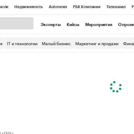
асли
Недвижимость
Autonews
РБК Компании
Телеканал
Р
К Курсы
РБК Life
Тренды
Визионеры
Национальные проекты
Эксперты
Кейсы
Мероприятия
О прое
уб
Исследования
Кредитные рейтинги
Франшизы
Газета
ия
IT и технологии
Малый бизнес
Маркетинг и продажи
Фина
Проверка контрагентов
Политика
Экономика
Бизнес
ы
 «ПИК»