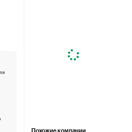
ля
«От спорта тело стареет иначе». Как живет глава ко
создавшей GTA
«Деньги будут не нужны»: что рассказал Маск в инт
Economist
Функции менеджмента: пять ключевых основ эффект
управления
а
ЕС разрешил конфискацию российской нефти — чем
Москва
Похожие компании