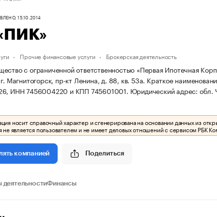
ЛЕНО, 15.10.2014
«ПИК»
уги
Прочие финансовые услуги
Брокерская деятельность
ество с ограниченной ответственностью «Первая Ипотечная Корпор
г. Магнитогорск, пр-кт Ленина, д. 88, кв. 53а.
Краткое наименован
26, ИНН 7456004220 и КПП 745601001.
Юридический адрес: обл. Че
ия носит справочный характер и сгенерирована на основании данных из откр
 не является пользователем и не имеет деловых отношений с сервисом РБК Ко
Поделиться
лять компанией
 деятельности
Финансы