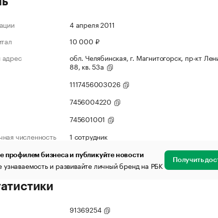
ль
ации
4 апреля 2011
итал
10 000 ₽
 адрес
обл. Челябинская, г. Магнитогорск, пр-кт Лени
88, кв. 53а
1117456003026
7456004220
745601001
чная численность
1 сотрудник
е профилем бизнеса и публикуйте новости
Получить дос
 узнаваемость и развивайте личный бренд на РБК
татистики
91369254