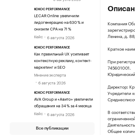
Описан
KOKOC PERFORMANCE
LECAR Online увеличили
лидогенерацию на 630 % и
Компания Общ
снизили CPA на 71 %
зарегистриров
Ленина, д. 88,
Кейс
6 августа 2026
Краткое наим
KOKOC PERFORMANCE
Как правильный UX усиливает
контекстную рекламу, контент-
При регистр
маркетинг и SEO
745601001.
Юридический а
Мнение эксперта
6 августа 2026
Директор: Кр
Учредители к
KOKOC PERFORMANCE
AVA Group и «Авито» увеличили
Среднесписоч
обращения на 34 % за 4 месяца
В соответств
Кейс
6 августа 2026
ограниченной
Деятельность
Все публикации
Общее количе