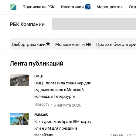
Подписка на РБК
Инвестиции
Мероприятия
Отр
Спорт
Школа управления РБК
РБК Образование
РБ
РБК Компании
Стиль
Крипто
РБК Бизнес-среда
Дискуссионный кл
Выбор редакции
Менеджмент и HR
Право и бухгалтер
Спецпроекты СПб
Конференции СПб
Спецпроекты
Технологии и медиа
Финансы
Рынок наличной валют
Лента публикаций
ЭМЦТ
ЭМЦТ поставила тренажер для
судомехаников в Морской
колледж в Петербурге
Новость
6 августа 2026
ESIM365
Как туристу выбрать SIM-карту
или eSIM для поездки в
Малайзию
Главная
ООО