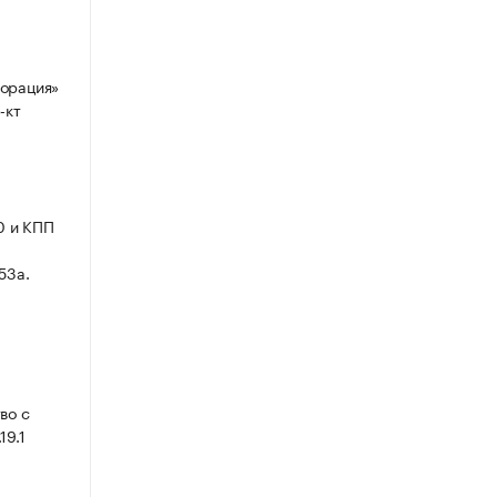
порация»
-кт
0 и КПП
53а.
во с
19.1