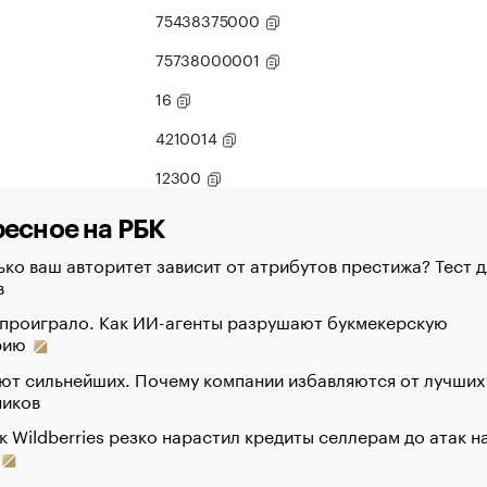
75438375000
75738000001
16
4210014
12300
есное на РБК
ко ваш авторитет зависит от атрибутов престижа? Тест д
в
 проиграло. Как ИИ-агенты разрушают букмекерскую
рию
ют сильнейших. Почему компании избавляются от лучших
ников
к Wildberries резко нарастил кредиты селлерам до атак н