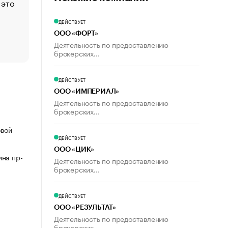
 это
Стресс обеспеченных людей: почему рост доходов 
счастья
ДЕЙСТВУЕТ
Что обвинения против Павла Дурова значат для Tele
ООО «ФОРТ»
пользователей
Деятельность по предоставлению
брокерских...
ДЕЙСТВУЕТ
ООО «ИМПЕРИАЛ»
Деятельность по предоставлению
брокерских...
овой
ДЕЙСТВУЕТ
ООО «ЦИК»
ина пр-
Деятельность по предоставлению
брокерских...
ДЕЙСТВУЕТ
ООО «РЕЗУЛЬТАТ»
Деятельность по предоставлению
брокерских...