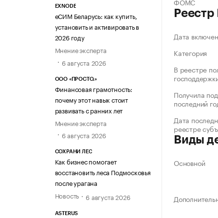
ФОМС
EXNODE
Реестр
еСИМ Беларусь: как купить,
установить и активировать в
Дата включе
2026 году
Мнение эксперта
Категория
6 августа 2026
В реестре по
господдержк
ООО «ПРОСТО.»
Финансовая грамотность:
Получила под
почему этот навык стоит
последний го
развивать с ранних лет
Дата последн
Мнение эксперта
реестре суб
6 августа 2026
Виды д
СОХРАНИ ЛЕС
Как бизнес помогает
Основной
восстановить леса Подмосковья
после урагана
Новость
6 августа 2026
Дополнитель
ASTERUS