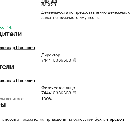
кредита
64.92.3
Деятельность по предоставлению денежных с
залог недвижимого имущества
се (14)
дители
ександр Павлович
Директор
744410386663
тели
ександр Павлович
Физическое лицо
744410386663
ном капитале
100%
сы
нансовым показателям приведены на основании
бухгалтерской