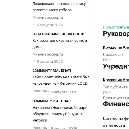
Девелопмент вступает в эпоху
естественного отбора
Мнение эксперта
6 августа 2026
Посмотреть в
Руково
DELTA СИСТЕМЫ БЕЗОПАСНОСТИ
Как работает охрана в частном
доме
Кружилин Ал
Мнение эксперта
Должность
ИНН
6 августа 2026
Учреди
COMMUNITY REAL ESTATE
Кейс Community Real Estate был
Кружилин Ал
награжден на PR-премии LOUD
Тип субъекта
Новость
6 августа 2026
ИНН
Доля в устав
COMMUNITY REAL ESTATE
Финан
На канале «Недвижимый пиар»
обсудили, почему PR нужны
Данные по фи
метрики
отчетности
Новость
6 августа 2026