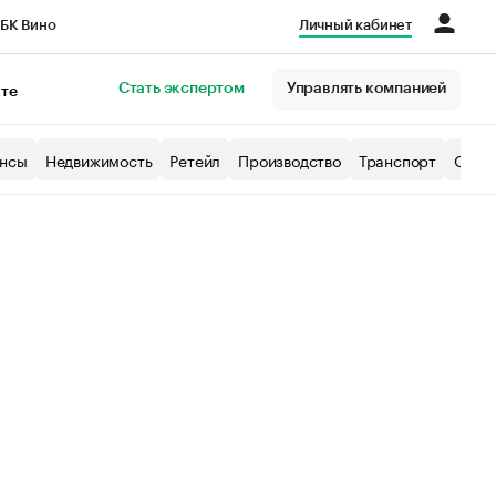
БК Вино
Личный кабинет
Город
Стать экспертом
Управлять компанией
кте
нсы
Недвижимость
Ретейл
Производство
Транспорт
Образ