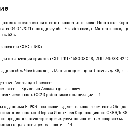
ие
ество с ограниченной ответственностью «Первая Ипотечная Кор
ана 04.04.2011 г. по адресу обл. Челябинская, г. Магнитогорск, пр
 кв. 53а.
енование: ООО «ПИК».
ации организации присвоен ОГРН 1117456003026, ИНН 745600422
дрес: обл. Челябинская, г. Магнитогорск, пр-кт Ленина, д. 88, кв. 
ужилин Александр Павлович
омпании — Кружилин Александр Павлович.
ная численность (ССЧ) работников организации — 1.
ии с данными ЕГРЮЛ, основной вид деятельности компании Общест
 ответственностью «Первая Ипотечная Корпорация» по ОКВЭД: 66.
 по предоставлению брокерских услуг по ипотечным операциям.
ство направлений деятельности — 14.