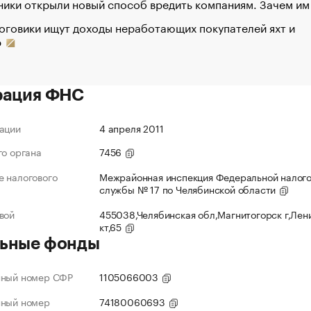
ики открыли новый способ вредить компаниям. Зачем им
оговики ищут доходы неработающих покупателей яхт и
р
рация ФНС
ации
4 апреля 2011
го органа
7456
 налогового
Межрайонная инспекция Федеральной налог
службы № 17 по Челябинской области
вой
455038,Челябинская обл,Магнитогорск г,Лен
кт,65
ьные фонды
нный номер СФР
1105066003
нный номер
74180060693