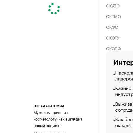
ОКАТО
ОКТМО
ОКФС
ОКОГУ
ОКОПФ
Интер
Насколь
лидеро
Казино
индуст
Выжива
НОВАЯ АНАТОМИЯ
сотруд
Мужчины пришли к
Как бан
косметологу: как выглядит
склады
новый пациент
Мнение эксперта