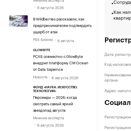
Сотрудн
6 августа 2026
Как нал
кварти
В Wildberries рассказали, как
предпринимателям подтвердить
ущерб от атак
РБК Бизнес
Регист
6 августа
GLOWBYTE
Дата регистр
РСХБ совместно с GlowByte
внедрил платформу CM Ocean
Код налогово
от Data Sapience
Наименование
Новость
6 августа 2026
органа
ФОНД «НАУКА. ИСКУССТВО.
Адрес налого
ТЕХНОЛОГИИ»
Персеиды — 2026: когда
Социал
смотреть самый яркий
звездопад августа
Регистрацио
Мнение эксперта
6 августа 2026
Регистрацио