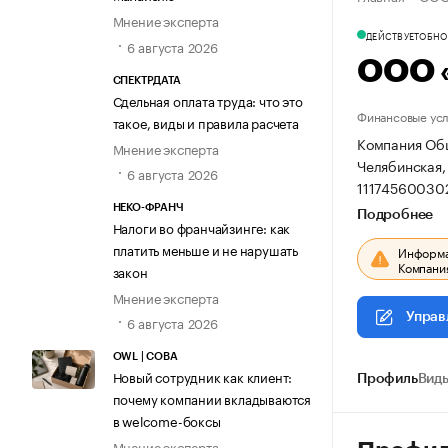
Мнение эксперта
ДЕЙСТВУЕТ
ОБНОВ
6 августа 2026
ООО 
СПЕКТРДАТА
Сдельная оплата труда: что это
Финансовые усл
такое, виды и правила расчета
Компания Общ
Мнение эксперта
Челябинская, 
6 августа 2026
11174560030
НЕКО-ФРАНЧ
Подробнее
Налоги во франчайзинге: как
платить меньше и не нарушать
Информац
Компания
закон
Мнение эксперта
Управ
6 августа 2026
OWL | СОВА
Новый сотрудник как клиент:
Профиль
Виды
почему компании вкладываются
в welcome-боксы
Мнение эксперта