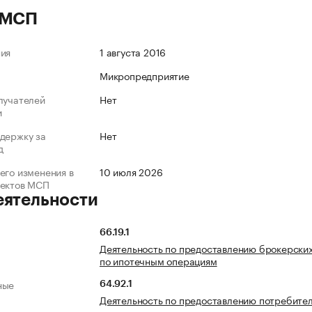
 МСП
ния
1 августа 2016
Микропредприятие
лучателей
Нет
и
держку за
Нет
д
его изменения в
10 июля 2026
ъектов МСП
еятельности
66.19.1
Деятельность по предоставлению брокерских
по ипотечным операциям
ные
64.92.1
Деятельность по предоставлению потребител