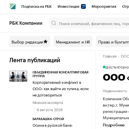
Подписка на РБК
Инвестиции
Мероприятия
Отр
Спорт
Школа управления РБК
РБК Образование
РБ
РБК Компании
Город
Стиль
Крипто
РБК Бизнес-среда
Дискусси
Выбор редакции
Менеджмент и HR
Право и бухгал
Спецпроекты СПб
Конференции СПб
Спецпроекты
Главная
ООО
Технологии и медиа
Финансы
Рынок наличной валют
Лента публикаций
ДЕЙСТВУЕТ
ОБНОВ
ОБЪЕДИНЕННАЯ КОНСАЛТИНГОВАЯ
ООО 
ГРУППА
Корпоративный конфликт в
ООО: как выйти из тупика, если
Недвижимость
не договориться
Компания Общ
Мнение эксперта
вн.тер.г. Мун
9 августа 2026
регистрации 
Муниципальный
БАРАБАШКА-СТРОЙ
Осина в русской бане:
Подробнее