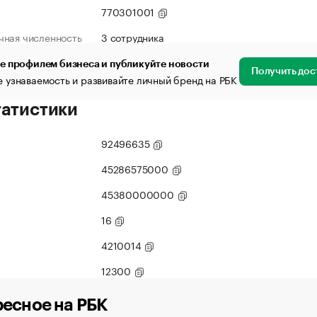
770301001
чная численность
3 сотрудника
е профилем бизнеса и публикуйте новости
Получить дос
 узнаваемость и развивайте личный бренд на РБК
татистики
92496635
45286575000
45380000000
16
4210014
12300
есное на РБК