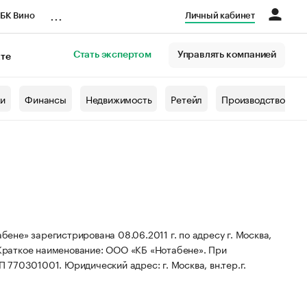
...
БК Вино
Личный кабинет
Стать экспертом
Управлять компанией
кте
азета
жи
Финансы
Недвижимость
Ретейл
Производство
не» зарегистрирована 08.06.2011 г. по адресу г. Москва,
Краткое наименование: ООО «КБ «Нотабене».
При
ПП 770301001.
Юридический адрес: г. Москва, вн.тер.г.