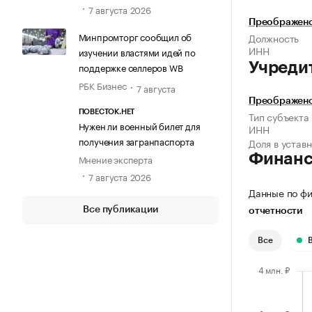
7 августа 2026
Преображенс
Минпромторг сообщил об
Должность
ИНН
изучении властями идей по
Учреди
поддержке селлеров WB
РБК Бизнес
7 августа
Преображенс
ПОВЕСТОК.НЕТ
Тип субъекта
Нужен ли военный билет для
ИНН
получения загранпаспорта
Доля в устав
Финан
Мнение эксперта
7 августа 2026
Данные по фи
Все публикации
отчетности
Все