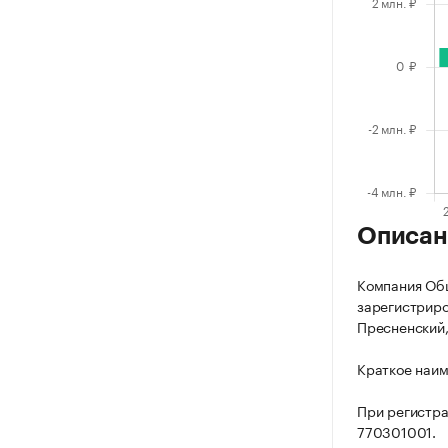
Описан
Компания Общ
зарегистриров
Пресненский, п
Краткое наим
При регистра
770301001.