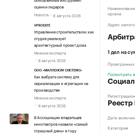
оценки лидеров
Наименование
органа
Новость
8 августа 2026
Адрес налого
VPROEKTE
Управление строительством: как
Арбитр
студия реализует
архитектурный проект дома
Мнение эксперта
1 дел на су
8 августа 2026
Проигранных
ООО «МАЛЛЕНОМ СИСТЕМС»
Посмотреть 
Как выбрать систему для
Социал
сериализации и агрегации на
производстве
Регистрацио
Мнение эксперта
Реестр
8 августа 2026
В Ассоциации владельцев
Дата включе
кинотеатров назвали «самый
Категория
страшный день» в году