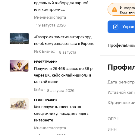
идеальный выбор для парной
Информац
или компромисс
Компания
Мнение эксперта
9 августа 2026
Управ
«Газпром» заметил антирекорд
по объему запасов газа в Европе
Профиль
Виды
РБК Бизнес
8 августа
НЕФТЕТРАФИК
Профи
Получили 26 468 заявок по 38 р
через ВК: кейс онлайн-школы в
Дата регистр
мягкой нише
Кейс
8 августа 2026
Уставной кап
Юридический
НЕФТЕТРАФИК
Как получить клиентов на
спецтехнику: находим лиды в
ОГРН
интернете
Мнение эксперта
ИНН
8 августа 2026