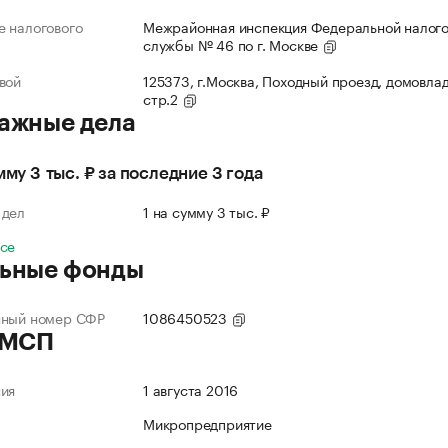
 налогового
Межрайонная инспекция Федеральной налог
службы № 46 по г. Москве
вой
125373, г.Москва, Походный проезд, домовлад
стр.2
ажные дела
мму 3 тыс. ₽ за последние 3 года
 дел
1 на сумму 3 тыс. ₽
все
ьные фонды
нный номер СФР
1086450523
 МСП
ния
1 августа 2016
Микропредприятие