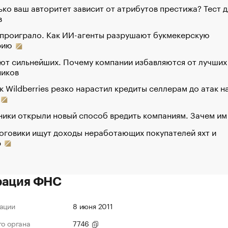
ко ваш авторитет зависит от атрибутов престижа? Тест д
в
 проиграло. Как ИИ-агенты разрушают букмекерскую
рию
ют сильнейших. Почему компании избавляются от лучших
ников
к Wildberries резко нарастил кредиты селлерам до атак н
ики открыли новый способ вредить компаниям. Зачем им
оговики ищут доходы неработающих покупателей яхт и
р
рация ФНС
ации
8 июня 2011
го органа
7746