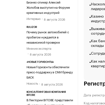
Бизнес-спикер Алексей
Насколь
Жолобов выступил на Форуме
лидеро
креативных индустрий
Казино
Интервью
8 августа 2026
индуст
Выжива
RULIZOR
Почему рынок автомобилей с
сотруд
пробегом нуждается в
Как бан
независимой проверке
склады
Мнение эксперта
Сотрудн
8 августа 2026
Как нал
«НОВЫЕ ГОРИЗОНТЫ»
кварти
Новые Горизонты обеспечили
пресс-поддержку в СМИ бренду
БАСК
Новость
Регист
8 августа 2026
КОНСАЛТИНГОВАЯ КОМПАНИЯ
Дата регистр
BITOBE
В Лектории BITOBE представили
Код налогово
обновленный инструмент