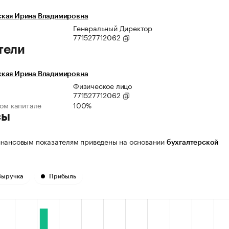
кая Ирина Владимировна
Генеральный Директор
771527712062
тели
кая Ирина Владимировна
Физическое лицо
771527712062
ном капитале
100%
сы
нансовым показателям приведены на основании
бухгалтерской
Выручка
Прибыль