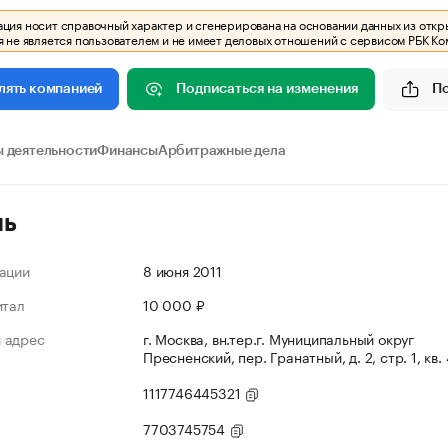
ия носит справочный характер и сгенерирована на основании данных из откр
 не является пользователем и не имеет деловых отношений с сервисом РБК Ко
Подписаться на изменения
П
лять компанией
 деятельности
Финансы
Арбитражные дела
ль
ации
8 июня 2011
итал
10 000 ₽
 адрес
г. Москва, вн.тер.г. Муниципальный округ
Пресненский, пер. Гранатный, д. 2, стр. 1, кв.
1117746445321
7703745754