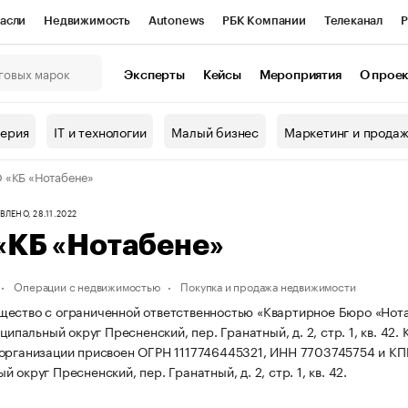
асли
Недвижимость
Autonews
РБК Компании
Телеканал
Р
К Курсы
РБК Life
Тренды
Визионеры
Национальные проекты
Эксперты
Кейсы
Мероприятия
О прое
онный клуб
Исследования
Кредитные рейтинги
Франшизы
Г
терия
IT и технологии
Малый бизнес
Маркетинг и прода
Проверка контрагентов
Политика
Экономика
Бизнес
 «КБ «Нотабене»
ы
ЛЕНО, 28.11.2022
«КБ «Нотабене»
Операции с недвижимостью
Покупка и продажа недвижимости
ество с ограниченной ответственностью «Квартирное Бюро «Нотабе
иципальный округ Пресненский, пер. Гранатный, д. 2, стр. 1, кв. 42.
организации присвоен ОГРН 1117746445321, ИНН 7703745754 и К
 округ Пресненский, пер. Гранатный, д. 2, стр. 1, кв. 42.