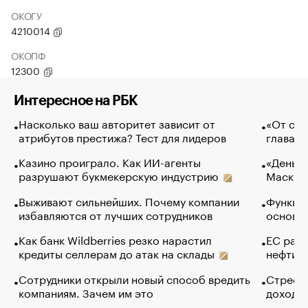
ОКОГУ
4210014
ОКОПФ
12300
Интересное на РБК
Насколько ваш авторитет зависит от
«От спо
атрибутов престижа? Тест для лидеров
глава к
Казино проиграло. Как ИИ-агенты
«Деньги
разрушают букмекерскую индустрию
Маск в 
Выживают сильнейших. Почему компании
Функции
избавляются от лучших сотрудников
основ э
Как банк Wildberries резко нарастил
ЕС раз
кредиты селлерам до атак на склады
нефти —
Сотрудники открыли новый способ вредить
Стресс 
компаниям. Зачем им это
доходов