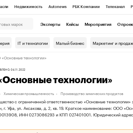
асли
Недвижимость
Autonews
РБК Компании
Телеканал
Р
К Курсы
РБК Life
Тренды
Визионеры
Национальные проекты
Эксперты
Кейсы
Мероприятия
О прое
онный клуб
Исследования
Кредитные рейтинги
Франшизы
Г
терия
IT и технологии
Малый бизнес
Маркетинг и прода
Проверка контрагентов
Политика
Экономика
Бизнес
 «Основные технологии»
ы
ЛЕНО, 04.11.2022
«Основные технологии»
Химическая промышленность
Производство химических продуктов
ество с ограниченной ответственностью «Основные технологии» за
г. Уфа, ул. Аксакова, д. 2, кв. 19.
Краткое наименование: ООО «Осн
0013908, ИНН 0273086293 и КПП 027401001.
Юридический адрес: р