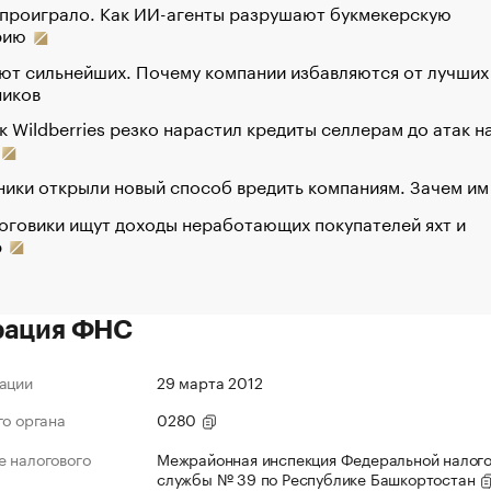
 проиграло. Как ИИ-агенты разрушают букмекерскую
рию
ют сильнейших. Почему компании избавляются от лучших
ников
к Wildberries резко нарастил кредиты селлерам до атак н
ики открыли новый способ вредить компаниям. Зачем им
оговики ищут доходы неработающих покупателей яхт и
р
рация ФНС
ации
29 марта 2012
го органа
0280
 налогового
Межрайонная инспекция Федеральной налог
службы № 39 по Республике Башкортостан