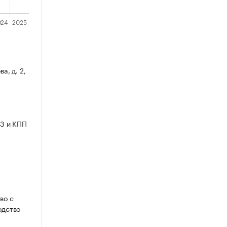
а, д. 2,
3 и КПП
во с
одство