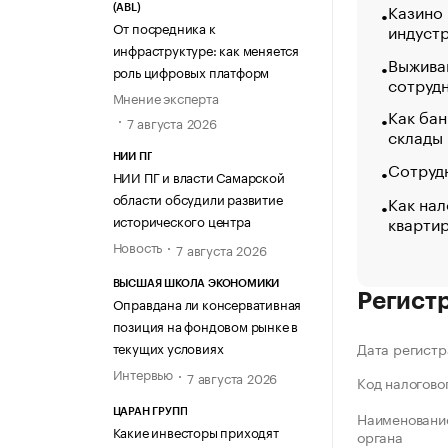
Казино
(ABL)
От посредника к
индуст
инфраструктуре: как меняется
Выжива
роль цифровых платформ
сотруд
Мнение эксперта
Как бан
7 августа 2026
склады
НИИ ПГ
Сотрудн
НИИ ПГ и власти Самарской
области обсудили развитие
Как нал
кварти
исторического центра
Новость
7 августа 2026
ВЫСШАЯ ШКОЛА ЭКОНОМИКИ
Регист
Оправдана ли консервативная
позиция на фондовом рынке в
текущих условиях
Дата регистр
Интервью
7 августа 2026
Код налогово
ЦАРАН ГРУПП
Наименование
Какие инвесторы приходят
органа