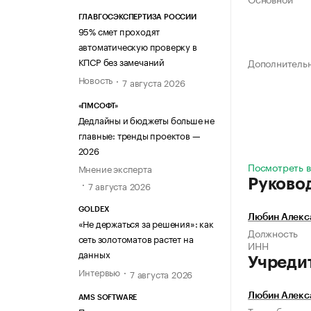
ГЛАВГОСЭКСПЕРТИЗА РОССИИ
95% смет проходят
автоматическую проверку в
КПСР без замечаний
Дополнитель
Новость
7 августа 2026
«ПМСОФТ»
Дедлайны и бюджеты больше не
главные: тренды проектов —
2026
Посмотреть в
Мнение эксперта
Руково
7 августа 2026
GOLDEX
Любин Алекс
«Не держаться за решения»: как
Должность
сеть золотоматов растет на
ИНН
данных
Учреди
Интервью
7 августа 2026
Любин Алекс
AMS SOFTWARE