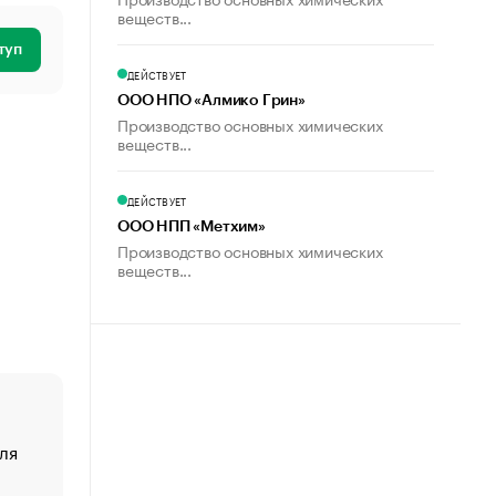
веществ...
туп
ДЕЙСТВУЕТ
ООО НПО «Алмико Грин»
Производство основных химических
веществ...
ДЕЙСТВУЕТ
ООО НПП «Метхим»
Производство основных химических
веществ...
ля
«От спорта тело стареет иначе». Как живет глава ко
создавшей GTA