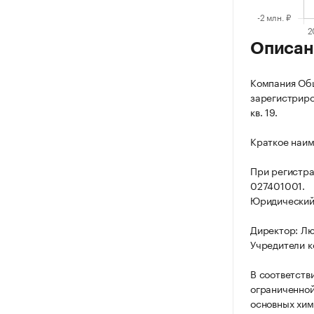
Описан
Компания Общ
зарегистриров
кв. 19.
Краткое наим
При регистр
027401001.
Юридический а
Директор: Л
Учредители к
В соответств
ограниченной
основных хим