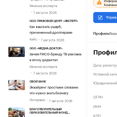
Информац
Компания
Мнение эксперта
7 августа 2026
Управ
ООО ПРАВОВОЙ ЦЕНТР «ЭКСПЕРТ»
Как взыскать ущерб,
причиненный дропперами
Профиль
Виды
Кейс
7 августа 2026
ООО «МЕДИА-ДОКТОР»
Профи
Зачем FMCG-бренду ТВ-реклама
в эпоху диджитал
Дата регистр
Мнение эксперта
7 августа 2026
Уставной кап
Юридический
СВОЙ БАНК
Эквайринг простыми словами:
что нужно знать бизнесу
ОГРН
Интервью
7 августа 2026
ИНН
БЛАГОТВОРИТЕЛЬНЫЙ
ОБРАЗОВАТЕЛЬНЫЙ ФОНД
КПП
«МАРХАМАТ»