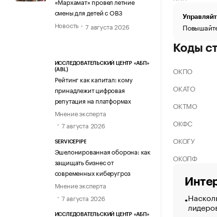
«Мархамат» провел летние
смены для детей с ОВЗ
Управляйт
Новость
7 августа 2026
Повышайте
Коды с
ИССЛЕДОВАТЕЛЬСКИЙ ЦЕНТР «АБП»
ОКПО
(ABL)
Рейтинг как капитал: кому
ОКАТО
принадлежит цифровая
репутация на платформах
ОКТМО
Мнение эксперта
ОКФС
7 августа 2026
ОКОГУ
SERVICEPIPE
Эшелонированная оборона: как
ОКОПФ
защищать бизнес от
современных киберугроз
Интер
Мнение эксперта
Насколь
7 августа 2026
лидеро
ИССЛЕДОВАТЕЛЬСКИЙ ЦЕНТР «АБП»