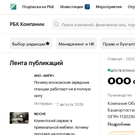
Подписка на РБК
Инвестиции
Мероприятия
Отр
Спорт
Школа управления РБК
РБК Образование
РБ
РБК Компании
Город
Стиль
Крипто
РБК Бизнес-среда
Дискусси
Выбор редакции
Менеджмент и HR
Право и бухгал
Спецпроекты СПб
Конференции СПб
Спецпроекты
Главная
ООО
Технологии и медиа
Финансы
Рынок наличной валют
Лента публикаций
ДЕЙСТВУЕТ
ОБНОВ
АНО «АИПР»
ООО 
Почему московские зарядные
станции работают не в полную
Производство
силу
Компания Общ
Интервью
7 августа 2026
Башкортостан, 
RICCHE
ОГРН 112028
Клиентский сервис в
Подробнее
премиальной мебели: почему
продают не продавцы