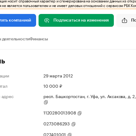
ия носит справочный характер и сгенерирована на основании данных из откр
 не является пользователем и не имеет деловых отношений с сервисом РБК Ко
Подписаться на изменения
П
лять компанией
 деятельности
Финансы
ль
ации
29 марта 2012
итал
10 000 ₽
 адрес
респ. Башкортостан, г. Уфа, ул. Аксакова, д. 2,
1120280013908
0273086293
027401001