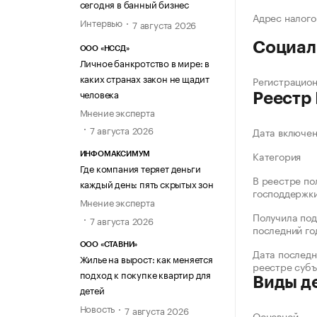
сегодня в банный бизнес
Адрес налого
Интервью
7 августа 2026
Социал
ООО «НССД»
Личное банкротство в мире: в
каких странах закон не щадит
Регистрацио
человека
Реестр
Мнение эксперта
7 августа 2026
Дата включе
Категория
ИНФОМАКСИМУМ
Где компания теряет деньги
В реестре по
каждый день: пять скрытых зон
господдержк
Мнение эксперта
Получила под
7 августа 2026
последний го
ООО «СТАВНИ»
Дата последн
Жилье на вырост: как меняется
реестре суб
подход к покупке квартир для
Виды д
детей
Новость
7 августа 2026
Основной