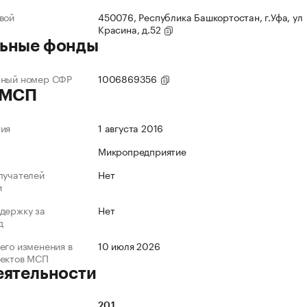
вой
450076, Республика Башкортостан, г.Уфа, ул
Красина, д.52
ьные фонды
нный номер СФР
1006869356
 МСП
ния
1 августа 2016
Микропредприятие
лучателей
Нет
и
держку за
Нет
д
его изменения в
10 июля 2026
ъектов МСП
еятельности
20.1