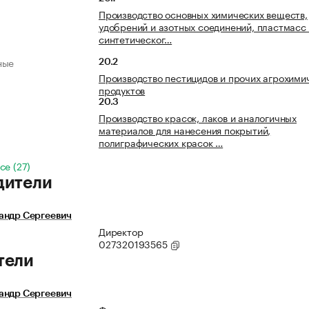
Производство основных химических веществ,
удобрений и азотных соединений, пластмасс
синтетическог…
ные
20.2
Производство пестицидов и прочих агрохими
продуктов
20.3
Производство красок, лаков и аналогичных
материалов для нанесения покрытий,
полиграфических красок …
се (27)
дители
андр Сергеевич
Директор
027320193565
тели
андр Сергеевич