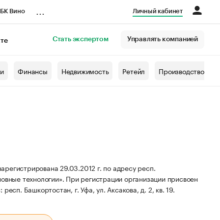
...
БК Вино
Личный кабинет
Стать экспертом
Управлять компанией
кте
азета
жи
Финансы
Недвижимость
Ретейл
Производство
регистрирована 29.03.2012 г. по адресу респ.
овные технологии».
При регистрации организации присвоен
есп. Башкортостан, г. Уфа, ул. Аксакова, д. 2, кв. 19.