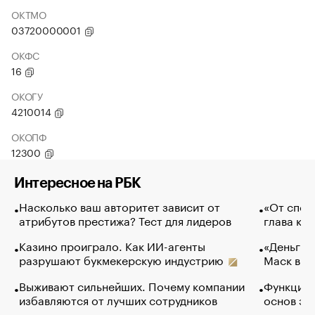
ОКТМО
03720000001
ОКФС
16
ОКОГУ
4210014
ОКОПФ
12300
Интересное на РБК
Насколько ваш авторитет зависит от
«От спор
атрибутов престижа? Тест для лидеров
глава ко
Казино проиграло. Как ИИ-агенты
«Деньги б
разрушают букмекерскую индустрию
Маск в и
Выживают сильнейших. Почему компании
Функции 
избавляются от лучших сотрудников
основ эф