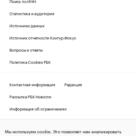
Поиск по ИНН
Статистика и аудитория
Источники данных
Источник отчетности Контур.Фокус
Вопросы и ответы
Политика Cookies РБК
Контактная информация
Редакция
Рассылка РБК Новости
Информация об ограничениях
Правовая информация
О соблюдении авторских прав
Мы используем cookie. Это позволяет нам анализировать
© АО «РОСБИЗНЕСКОНСАЛТИНГ»,
1995–2026.
Сообщения