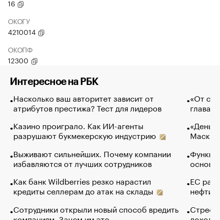
16
ОКОГУ
4210014
ОКОПФ
12300
Интересное на РБК
Насколько ваш авторитет зависит от
«От спо
атрибутов престижа? Тест для лидеров
глава к
Казино проиграло. Как ИИ-агенты
«Деньги
разрушают букмекерскую индустрию
Маск в 
Выживают сильнейших. Почему компании
Функции
избавляются от лучших сотрудников
основ э
Как банк Wildberries резко нарастил
ЕС раз
кредиты селлерам до атак на склады
нефти —
Сотрудники открыли новый способ вредить
Стресс 
компаниям. Зачем им это
доходов