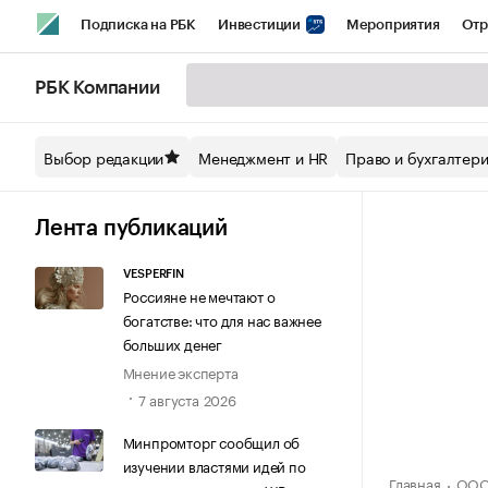
Подписка на РБК
Инвестиции
Мероприятия
Отр
Спорт
Школа управления РБК
РБК Образование
РБ
РБК Компании
Стиль
Крипто
РБК Бизнес-среда
Дискуссионный кл
Выбор редакции
Менеджмент и HR
Право и бухгалтер
Спецпроекты СПб
Конференции СПб
Спецпроекты
Технологии и медиа
Финансы
Рынок наличной валют
Лента публикаций
VESPERFIN
Россияне не мечтают о
богатстве: что для нас важнее
больших денег
Мнение эксперта
7 августа 2026
Минпромторг сообщил об
изучении властями идей по
Главная
ООО 