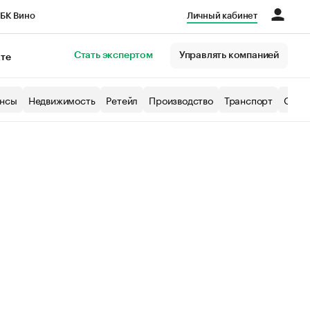
БК Вино
Личный кабинет
Город
Стать экспертом
Управлять компанией
кте
нсы
Недвижимость
Ретейл
Производство
Транспорт
Образ