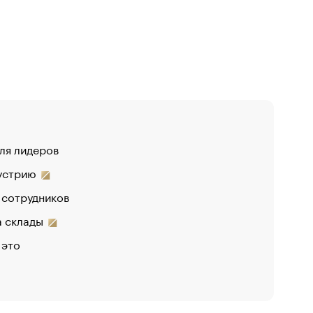
для лидеров
дустрию
 сотрудников
на склады
 это