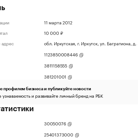
ль
ации
11 марта 2012
итал
10 000 ₽
 адрес
обл. Иркутская, г. Иркутск, ул. Багратиона, д.
1123850008446
3811158555
381201001
е профилем бизнеса и публикуйте новости
 узнаваемость и развивайте личный бренд на РБК
татистики
30050076
25401373000