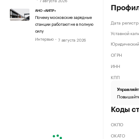
Профи
АНО «АИПР»
Почему московские зарядные
Дата регистр
станции работают не в полную
силу
Уставной кап
Интервью
7 августа 2026
Юридический
ОГРН
ИНН
КПП
Управляйт
Повышайте
Коды с
ОКПО
ОКАТО