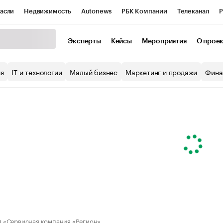
асли
Недвижимость
Autonews
РБК Компании
Телеканал
Р
К Курсы
РБК Life
Тренды
Визионеры
Национальные проекты
Эксперты
Кейсы
Мероприятия
О прое
уб
Исследования
Кредитные рейтинги
Франшизы
Газета
ия
IT и технологии
Малый бизнес
Маркетинг и продажи
Фина
Проверка контрагентов
Политика
Экономика
Бизнес
ы
«Сервисная компания «Регион»