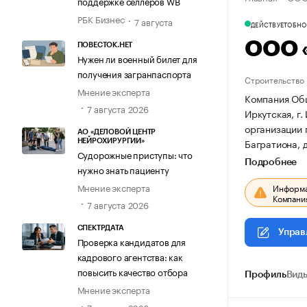
поддержке селлеров WB
РБК Бизнес
7 августа
ДЕЙСТВУЕТ
ОБНОВ
ООО 
ПОВЕСТОК.НЕТ
Нужен ли военный билет для
получения загранпаспорта
Строительство
Мнение эксперта
Компания Общ
7 августа 2026
Иркутская, г.
организации
АО «ДЕЛОВОЙ ЦЕНТР
Багратиона, д
НЕЙРОХИРУРГИИ»
Судорожные приступы: что
Подробнее
нужно знать пациенту
Мнение эксперта
Информац
Компания
7 августа 2026
СПЕКТРДАТА
Управ
Проверка кандидатов для
кадрового агентства: как
повысить качество отбора
Профиль
Виды
Мнение эксперта
7 августа 2026