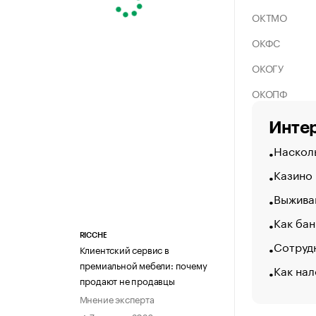
ОКТМО
ОКФС
ОКОГУ
ОКОПФ
Интер
Насколь
Казино
Выжива
Как бан
RICCHE
Сотрудн
Клиентский сервис в
премиальной мебели: почему
Как нал
продают не продавцы
Мнение эксперта