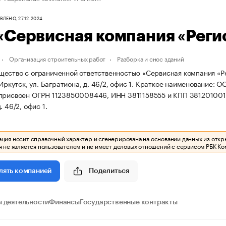
ЛЕНО, 27.12.2024
«Сервисная компания «Реги
Организация строительных работ
Разборка и снос зданий
ество с ограниченной ответственностью «Сервисная компания «Рег
 Иркутск, ул. Багратиона, д. 46/2, офис 1.
Краткое наименование: О
 присвоен ОГРН 1123850008446, ИНН 3811158555 и КПП 381201001
. 46/2, офис 1.
ия носит справочный характер и сгенерирована на основании данных из откр
 не является пользователем и не имеет деловых отношений с сервисом РБК Ко
Поделиться
лять компанией
 деятельности
Финансы
Государственные контракты