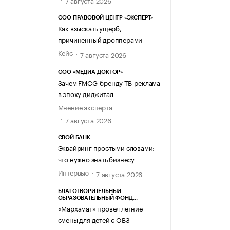
7 августа 2026
ООО ПРАВОВОЙ ЦЕНТР «ЭКСПЕРТ»
Как взыскать ущерб,
причиненный дропперами
Кейс
7 августа 2026
ООО «МЕДИА-ДОКТОР»
Зачем FMCG-бренду ТВ-реклама
в эпоху диджитал
Мнение эксперта
7 августа 2026
СВОЙ БАНК
Эквайринг простыми словами:
что нужно знать бизнесу
Интервью
7 августа 2026
БЛАГОТВОРИТЕЛЬНЫЙ
ОБРАЗОВАТЕЛЬНЫЙ ФОНД
«МАРХАМАТ»
«Мархамат» провел летние
смены для детей с ОВЗ