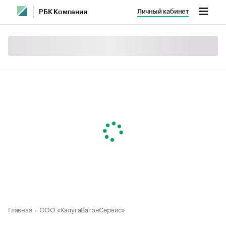
Личный кабинет
РБК Компании
Главная
ООО «КалугаВагонСервис»