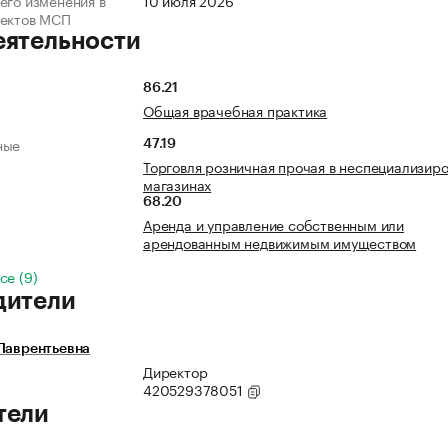
его изменения в
10 июля 2026
ъектов МСП
еятельности
86.21
Общая врачебная практика
ные
47.19
Торговля розничная прочая в неспециализир
магазинах
68.20
Аренда и управление собственным или
арендованным недвижимым имуществом
се (9)
дители
Лаврентьевна
Директор
420529378051
тели