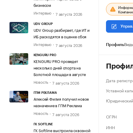
бизнесом
Информац
Компания
Интервью
7 августа 2026
UDV GROUP
Управ
UDV Group разбирает, где ИТ и
ИБ расходятся в оценке сбоя
Интервью
7 августа 2026
Профиль
Виды
KENGURU PRO
KENGURU PRO проведет
Профи
несколько дней спорта на
Болотной площади в августе
Дата регистр
Новость
7 августа 2026
Уставной кап
ГПМ РЕКЛАМА
Алексей Филия получил новое
Юридический
назначение в ГПМ Реклама
Новость
7 августа 2026
ОГРН
ГК SOFTLINE
ИНН
ГК Softline выстроила сквозной