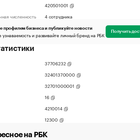
420501001
чная численность
4 сотрудника
е профилем бизнеса и публикуйте новости
Получить дос
 узнаваемость и развивайте личный бренд на РБК
татистики
37706232
32401370000
32701000001
16
4210014
12300
есное на РБК