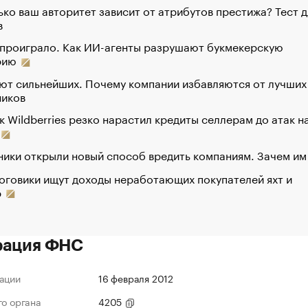
ко ваш авторитет зависит от атрибутов престижа? Тест д
в
 проиграло. Как ИИ-агенты разрушают букмекерскую
рию
ют сильнейших. Почему компании избавляются от лучших
ников
к Wildberries резко нарастил кредиты селлерам до атак н
ики открыли новый способ вредить компаниям. Зачем им
оговики ищут доходы неработающих покупателей яхт и
р
рация ФНС
ации
16 февраля 2012
го органа
4205