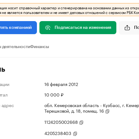
ия носит справочный характер и сгенерирована на основании данных из откр
 не является пользователем и не имеет деловых отношений с сервисом РБК Ко
Подписаться на изменения
П
лять компанией
 деятельности
Финансы
ль
ации
16 февраля 2012
итал
10 000 ₽
 адрес
обл. Кемеровская область - Кузбасс, г. Кемер
Терешковой, д. 18, помещ. 16
1124205002668
4205238403