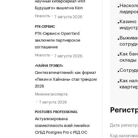
научный киберсериал «ИИ
Насколь
Будущего» вышел на Kion
лидеро
Новость
7 августа 2026
Казино
индуст
РТК-СЕРВИС
РТК-Сервис и OpenYard
Выжива
заключили партнерское
сотруд
соглашение
Как бан
Новость
7 августа 2026
склады
«ЧАЙНА ТРЭВЕЛ»
Сотрудн
Синтез впечатлений: как формат
«Пекин и Хайнань» стал трендом
Как нал
кварти
2026
Мнение эксперта
7 августа 2026
Регист
POSTGRES PROFESSIONAL
Актуализирована
Дата регистр
совместимость всей линейки
СУБД Postgres Pro с РЕД ОС
Код налогово