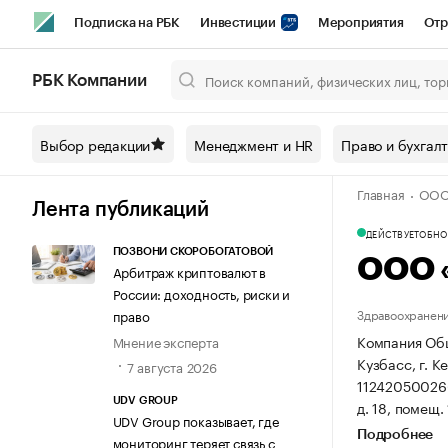
Подписка на РБК
Инвестиции
Мероприятия
Отр
Спорт
Школа управления РБК
РБК Образование
РБ
РБК Компании
Город
Стиль
Крипто
РБК Бизнес-среда
Дискусси
Выбор редакции
Менеджмент и HR
Право и бухгал
Спецпроекты СПб
Конференции СПб
Спецпроекты
Главная
ООО
Технологии и медиа
Финансы
Рынок наличной валют
Лента публикаций
ДЕЙСТВУЕТ
ОБНОВ
ПОЗВОНИ СКОРОБОГАТОВОЙ
ООО 
Арбитраж криптовалют в
России: доходность, риски и
Здравоохранени
право
Компания Общ
Мнение эксперта
Кузбасс, г. К
7 августа 2026
11242050026
UDV GROUP
д. 18, помещ. 
UDV Group показывает, где
Подробнее
мониторинг теряет связь с