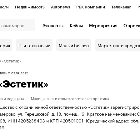
асли
Недвижимость
Autonews
РБК Компании
Телеканал
Р
К Курсы
РБК Life
Тренды
Визионеры
Национальные проекты
Эксперты
Кейсы
Мероприятия
О прое
онный клуб
Исследования
Кредитные рейтинги
Франшизы
Г
терия
IT и технологии
Малый бизнес
Маркетинг и прода
Проверка контрагентов
Политика
Экономика
Бизнес
 «Эстетик»
ы
ЛЕНО, 02.09.2022
«Эстетик»
е и медицина
Медицинская и стоматологическая практика
ество с ограниченной ответственностью «Эстетик» зарегистрирован
емерово, ул. Терешковой, д. 18, помещ. 16.
Краткое наименование: 
68, ИНН 4205238403 и КПП 420501001.
Юридический адрес: обл. 
16.