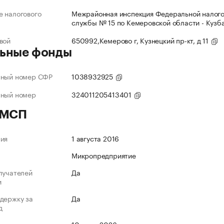
 налогового
Межрайонная инспекция Федеральной налог
службы № 15 по Кемеровской области - Кузб
вой
650992,Кемерово г, Кузнецкий пр-кт, д 11
ьные фонды
нный номер СФР
1038932925
нный номер
324011205413401
 МСП
ния
1 августа 2016
Микропредприятие
лучателей
Да
и
держку за
Да
д