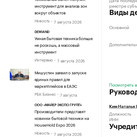
Дата последн
реестре суб
инструмент для анализа зон
Виды д
вокруг объектов
Новость
7 августа 2026
Основной
DEMIAND
Умная бытовая техника больше
Дополнитель
не роскошь, а массовый
инструмент
Интервью
7 августа 2026
Мишустин заявил о запуске
единых правил для
Посмотреть в
маркетплейсов в ЕАЭС
Руково
РБК Бизнес
7 августа
ООО «МАЙЕР ЭКСПО ГРУПП»
Ким Наталья 
Производители представят
Должность
новинки бытовой техники на
ИНН
HouseHold Expo 2026
Учреди
Новость
7 августа 2026