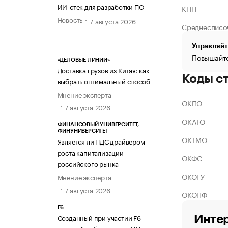
ИИ-стек для разработки ПО
КПП
Новость
7 августа 2026
Среднесписо
Управляйт
Повышайте
«ДЕЛОВЫЕ ЛИНИИ»
Доставка грузов из Китая: как
Коды с
выбрать оптимальный способ
Мнение эксперта
ОКПО
7 августа 2026
ОКАТО
ФИНАНСОВЫЙ УНИВЕРСИТЕТ,
ФИНУНИВЕРСИТЕТ
ОКТМО
Является ли ПДС драйвером
роста капитализации
ОКФС
российского рынка
ОКОГУ
Мнение эксперта
7 августа 2026
ОКОПФ
F6
Созданный при участии F6
Интер