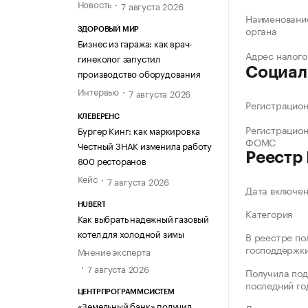
Новость
7 августа 2026
Наименование
органа
ЗДОРОВЫЙ МИР
Бизнес из гаража: как врач-
Адрес налого
гинеколог запустил
Социал
производство оборудования
Интервью
7 августа 2026
Регистрацио
КЛЕВЕРЕНС
Регистрацио
Бургер Кинг: как маркировка
ФОМС
Честный ЗНАК изменила работу
Реестр
800 ресторанов
Кейс
7 августа 2026
Дата включе
HUBERT
Категория
Как выбрать надежный газовый
котел для холодной зимы
В реестре по
господдержк
Мнение эксперта
7 августа 2026
Получила под
последний го
ЦЕНТРПРОГРАММСИСТЕМ
«Земельный банк» получил