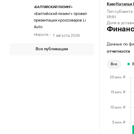
Ким Наталья 
«БАЛТИЙСКИЙ ЛИЗИНГ»
Тип субъекта
«Балтийский лизинг» провел
ИНН
презентации кроссоверов Li
Доля в устав
Auto
Финан
Новость
7 августа 2026
Данные по фи
Все публикации
отчетности
Все