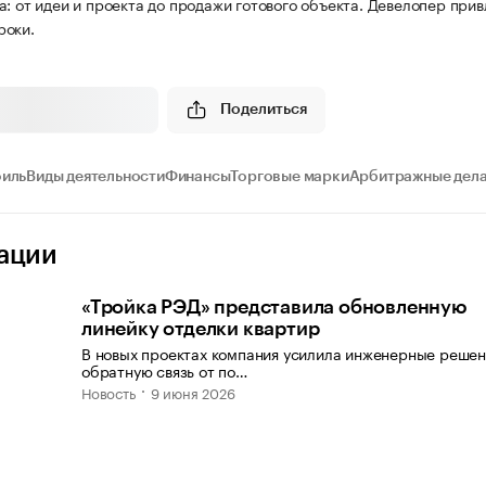
а: от идеи и проекта до продажи готового объекта. Девелопер при
роки.
Поделиться
иль
Виды деятельности
Финансы
Торговые марки
Арбитражные дел
ации
«Тройка РЭД» представила обновленную
линейку отделки квартир
В новых проектах компания усилила инженерные решен
обратную связь от по…
Новость
9 июня 2026