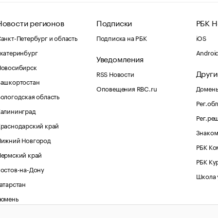
Новости регионов
Подписки
РБК Н
анкт-Петербург и область
Подписка на РБК
iOS
катеринбург
Androi
Уведомления
Новосибирск
Други
RSS Новости
Башкортостан
Оповещения RBC.ru
Домены
ологодская область
Рег.об
Калининград
Рег.ре
раснодарский край
Знаком
Нижний Новгород
РБК Ко
Пермский край
РБК Ку
остов-на-Дону
Школа 
атарстан
Тюмень
Черноземье