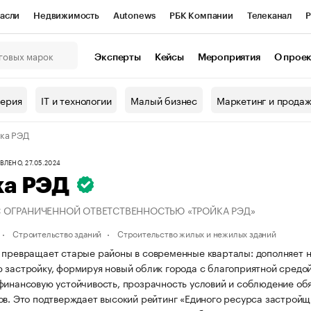
асли
Недвижимость
Autonews
РБК Компании
Телеканал
Р
К Курсы
РБК Life
Тренды
Визионеры
Национальные проекты
Эксперты
Кейсы
Мероприятия
О прое
онный клуб
Исследования
Кредитные рейтинги
Франшизы
Г
терия
IT и технологии
Малый бизнес
Маркетинг и прода
Проверка контрагентов
Политика
Экономика
Бизнес
ка РЭД
ы
ЛЕНО, 27.05.2024
ка РЭД
 ОГРАНИЧЕННОЙ ОТВЕТСТВЕННОСТЬЮ «ТРОЙКА РЭД»
Строительство зданий
Строительство жилых и нежилых зданий
 превращает старые районы в современные кварталы: дополняет н
 застройку, формируя новый облик города с благоприятной средой
финансовую устойчивость, прозрачность условий и соблюдение об
ов. Это подтверждает высокий рейтинг «Единого ресурса застройщи