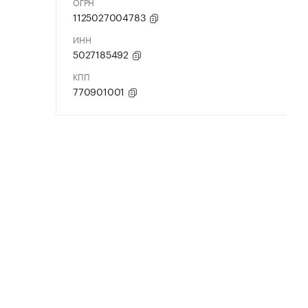
ОГРН
1125027004783
ИНН
5027185492
КПП
770901001