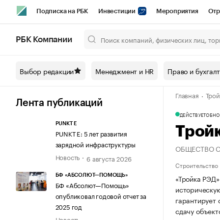
Подписка на РБК
Инвестиции
Мероприятия
Отр
Спорт
Школа управления РБК
РБК Образование
РБ
РБК Компании
Город
Стиль
Крипто
РБК Бизнес-среда
Дискусси
Выбор редакции
Менеджмент и HR
Право и бухгал
Спецпроекты СПб
Конференции СПб
Спецпроекты
Главная
Трой
Технологии и медиа
Финансы
Рынок наличной валют
Лента публикаций
ДЕЙСТВУЕТ
ОБНОВ
PUNKT E
Трой
PUNKT E: 5 лет развития
зарядной инфраструктуры
ОБЩЕСТВО С
Новость
6 августа 2026
Строительство
БФ «АБСОЛЮТ—ПОМОЩЬ»
«Тройка РЭД»
БФ «Абсолют—Помощь»
историческую
опубликовал годовой отчет за
гарантирует 
2025 год
сдачу объект
Новость