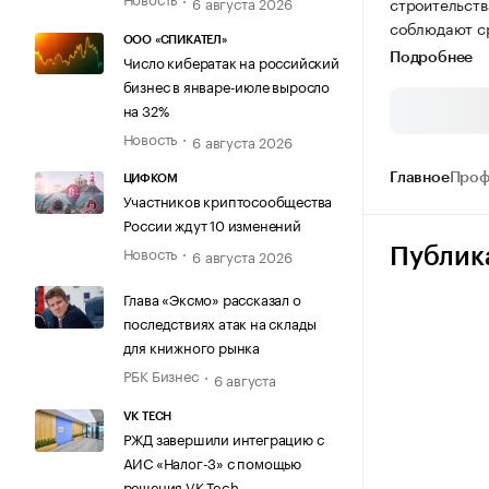
6 августа 2026
строительств
соблюдают с
ООО «СПИКАТЕЛ»
Число кибератак на российский
Подробнее
бизнес в январе-июле выросло
на 32%
Новость
6 августа 2026
Главное
Проф
ЦИФКОМ
Участников криптосообщества
России ждут 10 изменений
Новость
Публик
6 августа 2026
Глава «Эксмо» рассказал о
последствиях атак на склады
для книжного рынка
РБК Бизнес
6 августа
VK TECH
РЖД завершили интеграцию с
АИС «Налог-3» с помощью
решения VK Tech