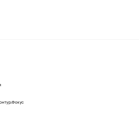
я
Контур.Фокус