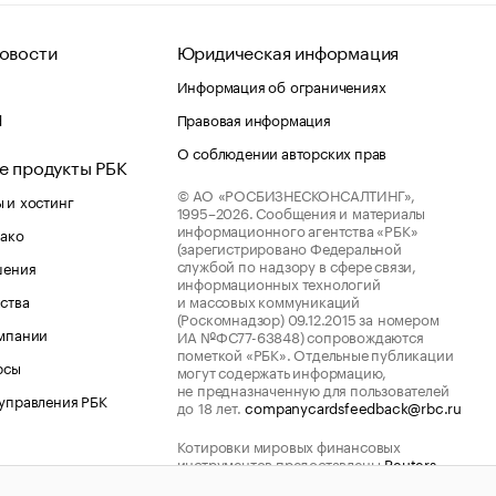
овости
Юридическая информация
Информация об ограничениях
d
Правовая информация
О соблюдении авторских прав
е продукты РБК
© АО «РОСБИЗНЕСКОНСАЛТИНГ»,
 и хостинг
1995–2026.
Сообщения и материалы
информационного агентства «РБК»
лако
(зарегистрировано Федеральной
службой по надзору в сфере связи,
шения
информационных технологий
ства
и массовых коммуникаций
(Роскомнадзор) 09.12.2015 за номером
мпании
ИА №ФС77-63848) сопровождаются
пометкой «РБК». Отдельные публикации
рсы
могут содержать информацию,
не предназначенную для пользователей
управления РБК
до 18 лет.
companycardsfeedback@rbc.ru
Котировки мировых финансовых
инструментов предоставлены
Reuters