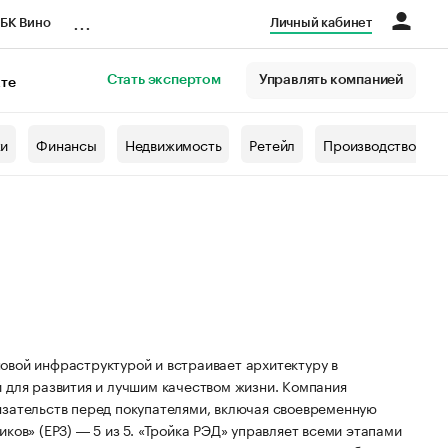
...
БК Вино
Личный кабинет
Стать экспертом
Управлять компанией
кте
азета
жи
Финансы
Недвижимость
Ретейл
Производство
овой инфраструктурой и встраивает архитектуру в
 для развития и лучшим качеством жизни. Компания
язательств перед покупателями, включая своевременную
ков» (ЕРЗ) ― 5 из 5. «Тройка РЭД» управляет всеми этапами