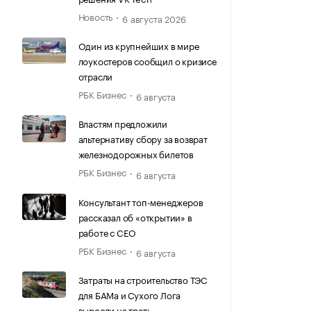
Новость
6 августа 2026
Один из крупнейших в мире
лоукостеров сообщил о кризисе
отрасли
РБК Бизнес
6 августа
Властям предложили
альтернативу сбору за возврат
железнодорожных билетов
РБК Бизнес
6 августа
Консультант топ-менеджеров
рассказал об «открытии» в
работе с CEO
РБК Бизнес
6 августа
Затраты на строительство ТЭС
для БАМа и Сухого Лога
выросли на треть