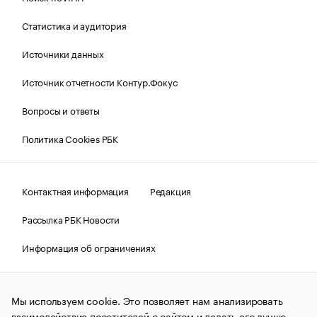
Статистика и аудитория
Источники данных
Источник отчетности Контур.Фокус
Вопросы и ответы
Политика Cookies РБК
Контактная информация
Редакция
Рассылка РБК Новости
Информация об ограничениях
Правовая информация
О соблюдении авторских прав
Мы используем cookie. Это позволяет нам анализировать
© АО «РОСБИЗНЕСКОНСАЛТИНГ»,
1995–2026.
Сообщения
и материалы информационного агентства «РБК»
взаимодействие посетителей с сайтом и делать его лучше.