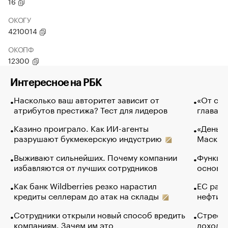
16
ОКОГУ
4210014
ОКОПФ
12300
Интересное на РБК
Насколько ваш авторитет зависит от
«От спо
атрибутов престижа? Тест для лидеров
глава к
Казино проиграло. Как ИИ-агенты
«Деньги
разрушают букмекерскую индустрию
Маск в 
Выживают сильнейших. Почему компании
Функции
избавляются от лучших сотрудников
основ э
Как банк Wildberries резко нарастил
ЕС раз
кредиты селлерам до атак на склады
нефти —
Сотрудники открыли новый способ вредить
Стресс 
компаниям. Зачем им это
доходов