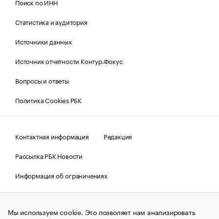
Поиск по ИНН
Статистика и аудитория
Источники данных
Источник отчетности Контур.Фокус
Вопросы и ответы
Политика Cookies РБК
Контактная информация
Редакция
Рассылка РБК Новости
Информация об ограничениях
Правовая информация
О соблюдении авторских прав
Мы используем cookie. Это позволяет нам анализировать
© АО «РОСБИЗНЕСКОНСАЛТИНГ»,
1995–2026.
Сообщения