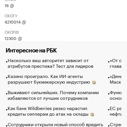
16
ОКОГУ
4210014
ОКОПФ
12300
Интересное на РБК
Насколько ваш авторитет зависит от
«От спо
атрибутов престижа? Тест для лидеров
глава к
Казино проиграло. Как ИИ-агенты
«Деньги
разрушают букмекерскую индустрию
Маск в 
Выживают сильнейших. Почему компании
Функции
избавляются от лучших сотрудников
основ э
Как банк Wildberries резко нарастил
ЕС раз
кредиты селлерам до атак на склады
нефти —
Сотрудники открыли новый способ вредить
Стресс 