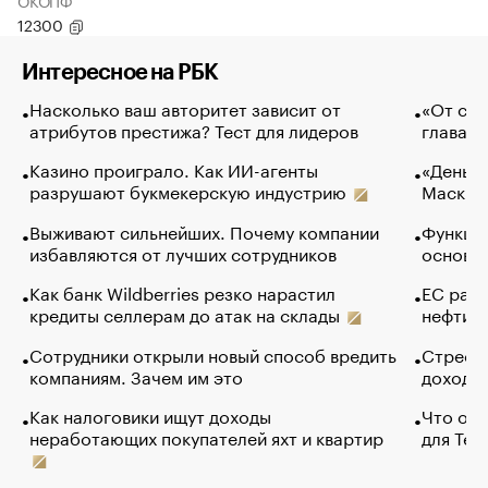
ОКОПФ
12300
Интересное на РБК
Насколько ваш авторитет зависит от
«От спо
атрибутов престижа? Тест для лидеров
глава к
Казино проиграло. Как ИИ-агенты
«Деньги
разрушают букмекерскую индустрию
Маск в 
Выживают сильнейших. Почему компании
Функции
избавляются от лучших сотрудников
основ э
Как банк Wildberries резко нарастил
ЕС раз
кредиты селлерам до атак на склады
нефти —
Сотрудники открыли новый способ вредить
Стресс 
компаниям. Зачем им это
доходов
Как налоговики ищут доходы
Что обв
неработающих покупателей яхт и квартир
для Tel