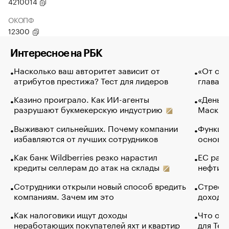
4210014
ОКОПФ
12300
Интересное на РБК
Насколько ваш авторитет зависит от
«От спо
атрибутов престижа? Тест для лидеров
глава к
Казино проиграло. Как ИИ-агенты
«Деньги
разрушают букмекерскую индустрию
Маск в 
Выживают сильнейших. Почему компании
Функции
избавляются от лучших сотрудников
основ э
Как банк Wildberries резко нарастил
ЕС раз
кредиты селлерам до атак на склады
нефти —
Сотрудники открыли новый способ вредить
Стресс 
компаниям. Зачем им это
доходов
Как налоговики ищут доходы
Что обв
неработающих покупателей яхт и квартир
для Tel