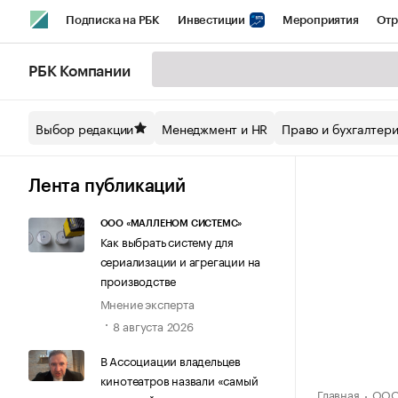
Подписка на РБК
Инвестиции
Мероприятия
Отр
Спорт
Школа управления РБК
РБК Образование
РБ
РБК Компании
Стиль
Крипто
РБК Бизнес-среда
Дискуссионный кл
Выбор редакции
Менеджмент и HR
Право и бухгалтер
Спецпроекты СПб
Конференции СПб
Спецпроекты
Технологии и медиа
Финансы
Рынок наличной валют
Лента публикаций
ООО «МАЛЛЕНОМ СИСТЕМС»
Как выбрать систему для
сериализации и агрегации на
производстве
Мнение эксперта
8 августа 2026
В Ассоциации владельцев
кинотеатров назвали «самый
Главная
ООО 