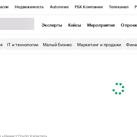
асли
Недвижимость
Autonews
РБК Компании
Телеканал
Р
К Курсы
РБК Life
Тренды
Визионеры
Национальные проекты
Эксперты
Кейсы
Мероприятия
О прое
уб
Исследования
Кредитные рейтинги
Франшизы
Газета
ия
IT и технологии
Малый бизнес
Маркетинг и продажи
Фина
Проверка контрагентов
Политика
Экономика
Бизнес
ы
«Инвест Групп Капитал»