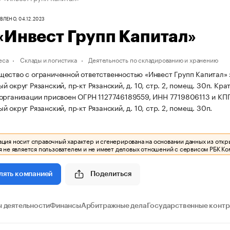
ЛЕНО, 04.12.2023
Инвест Групп Капитал»
еса
Склады и логистика
Деятельность по складированию и хранению
ество с ограниченной ответственностью «Инвест Групп Капитал» зар
 округ Рязанский, пр-кт Рязанский, д. 10, стр. 2, помещ. 30п.
Крат
организации присвоен ОГРН 1127746189559, ИНН 7719806113 и КП
 округ Рязанский, пр-кт Рязанский, д. 10, стр. 2, помещ. 30п.
ия носит справочный характер и сгенерирована на основании данных из откр
 не является пользователем и не имеет деловых отношений с сервисом РБК Ко
Поделиться
лять компанией
 деятельности
Финансы
Арбитражные дела
Государственные конт