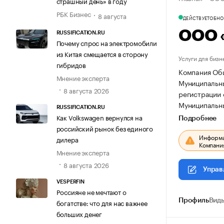
страшный день» в году
РБК Бизнес
8 августа
ДЕЙСТВУЕТ
ОБНОВ
ООО «
RUSSIFICATION.RU
Почему спрос на электромобили
из Китая смещается в сторону
Услуги для бизн
гибридов
Компания Общ
Мнение эксперта
Муниципальный
8 августа 2026
регистрации 
Муниципальный
RUSSIFICATION.RU
Как Volkswagen вернулся на
Подробнее
российский рынок без единого
Информац
дилера
Компания
Мнение эксперта
8 августа 2026
Управ
VESPERFIN
Россияне не мечтают о
Профиль
Виды
богатстве: что для нас важнее
больших денег