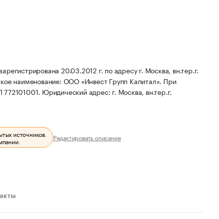
егистрирована 20.03.2012 г. по адресу г. Москва, вн.тер.г.
кое наименование: ООО «Инвест Групп Капитал».
При
П 772101001.
Юридический адрес: г. Москва, вн.тер.г.
ытых источников.
Редактировать описание
мпании.
ракты