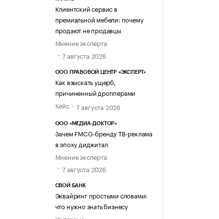
Клиентский сервис в
премиальной мебели: почему
продают не продавцы
Мнение эксперта
7 августа 2026
ООО ПРАВОВОЙ ЦЕНТР «ЭКСПЕРТ»
Как взыскать ущерб,
причиненный дропперами
Кейс
7 августа 2026
ООО «МЕДИА-ДОКТОР»
Зачем FMCG-бренду ТВ-реклама
в эпоху диджитал
Мнение эксперта
7 августа 2026
СВОЙ БАНК
Эквайринг простыми словами:
что нужно знать бизнесу
Интервью