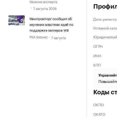
Мнение эксперта
Профи
7 августа 2026
Минпромторг сообщил об
Дата регистр
изучении властями идей по
Уставной кап
поддержке селлеров WB
Юридический
РБК Бизнес
7 августа
ОГРН
ИНН
КПП
Управляйт
Повышайте
Коды с
ОКПО
ОКАТО