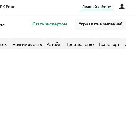
БК Вино
Личный кабинет
Город
Стать экспертом
Управлять компанией
кте
нсы
Недвижимость
Ретейл
Производство
Транспорт
Образ