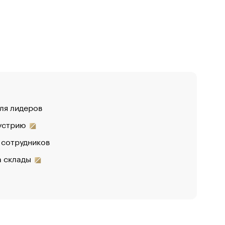
для лидеров
дустрию
 сотрудников
на склады