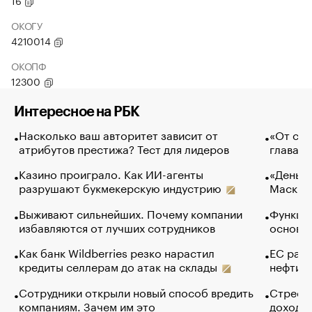
16
ОКОГУ
4210014
ОКОПФ
12300
Интересное на РБК
Насколько ваш авторитет зависит от
«От спо
атрибутов престижа? Тест для лидеров
глава к
Казино проиграло. Как ИИ-агенты
«Деньги
разрушают букмекерскую индустрию
Маск в 
Выживают сильнейших. Почему компании
Функции
избавляются от лучших сотрудников
основ э
Как банк Wildberries резко нарастил
ЕС раз
кредиты селлерам до атак на склады
нефти —
Сотрудники открыли новый способ вредить
Стресс 
компаниям. Зачем им это
доходов