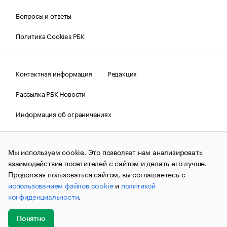
Вопросы и ответы
Политика Cookies РБК
Контактная информация
Редакция
Рассылка РБК Новости
Информация об ограничениях
Правовая информация
О соблюдении авторских прав
Мы используем cookie. Это позволяет нам анализировать
© АО «РОСБИЗНЕСКОНСАЛТИНГ»,
1995–2026.
Сообщения
и материалы информационного агентства «РБК»
взаимодействие посетителей с сайтом и делать его лучше.
(зарегистрировано Федеральной службой по надзору в сфере
Продолжая пользоваться сайтом, вы соглашаетесь с
связи, информационных технологий и массовых
использованием файлов cookie
и
политикой
коммуникаций (Роскомнадзор) 09.12.2015 за номером ИА
№ФС77-63848) сопровождаются пометкой «РБК». Отдельные
конфиденциальности
.
публикации могут содержать информацию,
не предназначенную для пользователей
до 18 лет.
companycardsfeedback@rbc.ru
Понятно