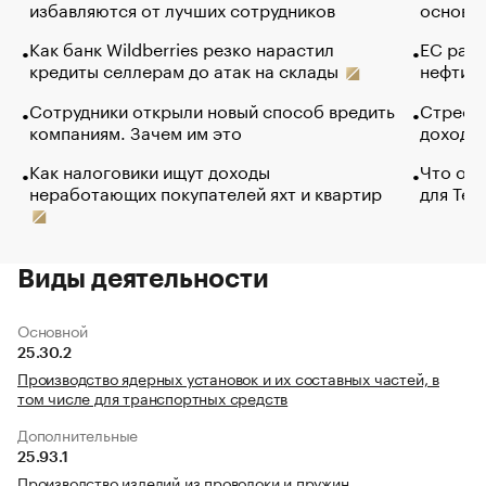
избавляются от лучших сотрудников
основ э
Как банк Wildberries резко нарастил
ЕС раз
кредиты селлерам до атак на склады
нефти —
Сотрудники открыли новый способ вредить
Стресс 
компаниям. Зачем им это
доходов
Как налоговики ищут доходы
Что обв
неработающих покупателей яхт и квартир
для Tel
Виды деятельности
Основной
25.30.2
Производство ядерных установок и их составных частей, в
том числе для транспортных средств
Дополнительные
25.93.1
Производство изделий из проволоки и пружин