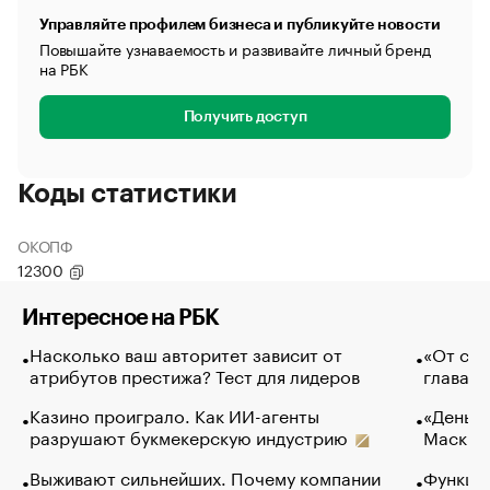
Управляйте профилем бизнеса и публикуйте новости
Повышайте узнаваемость и развивайте личный бренд
на РБК
Получить доступ
Коды статистики
ОКОПФ
12300
Интересное на РБК
Насколько ваш авторитет зависит от
«От спо
атрибутов престижа? Тест для лидеров
глава к
Казино проиграло. Как ИИ-агенты
«Деньги
разрушают букмекерскую индустрию
Маск в 
Выживают сильнейших. Почему компании
Функции