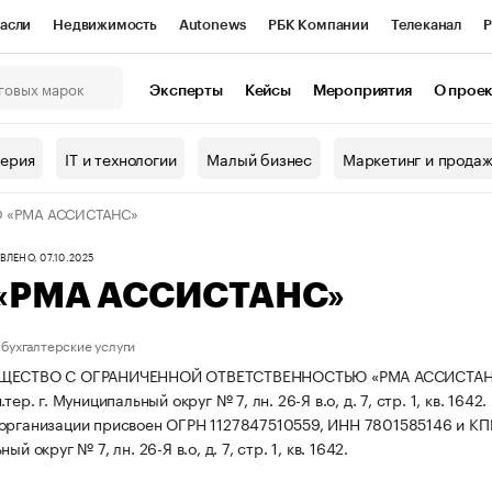
асли
Недвижимость
Autonews
РБК Компании
Телеканал
Р
К Курсы
РБК Life
Тренды
Визионеры
Национальные проекты
Эксперты
Кейсы
Мероприятия
О прое
онный клуб
Исследования
Кредитные рейтинги
Франшизы
Г
терия
IT и технологии
Малый бизнес
Маркетинг и прода
Проверка контрагентов
Политика
Экономика
Бизнес
 «РМА АССИСТАНС»
ы
ЛЕНО, 07.10.2025
«РМА АССИСТАНС»
бухгалтерские услуги
ЩЕСТВО С ОГРАНИЧЕННОЙ ОТВЕТСТВЕННОСТЬЮ «РМА АССИСТАНС» зар
тер. г. Муниципальный округ № 7, лн. 26-Я в.о, д. 7, стр. 1, кв. 1642.
организации присвоен ОГРН 1127847510559, ИНН 7801585146 и К
ый округ № 7, лн. 26-Я в.о, д. 7, стр. 1, кв. 1642.