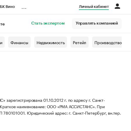
...
БК Вино
Личный кабинет
Стать экспертом
Управлять компанией
кте
азета
жи
Финансы
Недвижимость
Ретейл
Производство
егистрирована 01.10.2012 г. по адресу г. Санкт-
Краткое наименование: ООО «РМА АССИСТАНС».
При
ПП 780101001.
Юридический адрес: г. Санкт-Петербург, вн.тер.