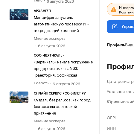
6 августа 2026
Информац
Компания
АРХАНГЕЛ
Минцифры запустило
автоматическую проверку ИТ-
Управ
аккредитаций компаний
Мнение эксперта
6 августа 2026
Профиль
Виды
ООО «ВЕРТИКАЛЬ»
«Вертикаль» начала погружение
Профи
предпроектных свай ЖК
Траектория. Софийская
Дата регистр
Новость
6 августа 2026
Уставной кап
ОНЛАЙН СЕРВИС РОС-БИЛЕТ РУ
Суздаль без рельсов: как город
Юридический
без вокзала стал точкой
притяжения
ОГРН
Мнение эксперта
ИНН
6 августа 2026