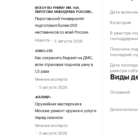
ФГАОУ ВО РНИМУ ИМ. Н.И.
Дата включе
ПИРОГОВА МИНЗДРАВА РОССИИ
(ПИРОГОВСКИЙ УНИВЕРСИТЕТ)
Пироговский Университет
Категория
подготовил более 200
наставников со всей России
В реестре по
господдержк
Новость
5 августа 2026
Получила под
«OWC» LTD
последний го
Как сохранить бюджет на ДМС,
если страховая подняла цену в
Дата последн
реестре суб
1,5 раза
Виды д
Мнение эксперта
5 августа 2026
Основной
«КАЛИБР»
Оружейная мастерская в
Дополнитель
Москве: ремонт оружия и услуги
перед сезоном
Мнение эксперта
5 августа 2026