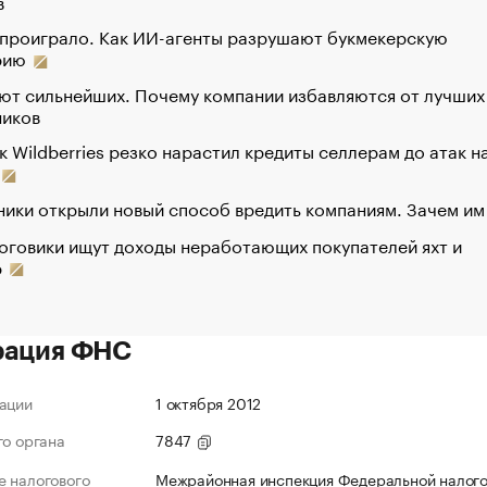
в
 проиграло. Как ИИ-агенты разрушают букмекерскую
рию
ют сильнейших. Почему компании избавляются от лучших
ников
к Wildberries резко нарастил кредиты селлерам до атак н
ики открыли новый способ вредить компаниям. Зачем им
оговики ищут доходы неработающих покупателей яхт и
р
рация ФНС
ации
1 октября 2012
го органа
7847
 налогового
Межрайонная инспекция Федеральной налог