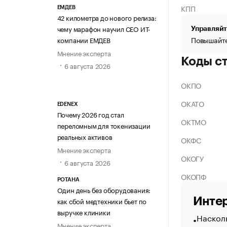
КПП
ЕМДЕВ
42 километра до нового релиза:
чему марафон научил СЕО ИТ-
Управляйт
Повышайте
компании ЕМДЕВ
Мнение эксперта
Коды с
6 августа 2026
ОКПО
ОКАТО
EDENEX
Почему 2026 год стал
ОКТМО
переломным для токенизации
реальных активов
ОКФС
Мнение эксперта
ОКОГУ
6 августа 2026
ОКОПФ
РОТАНА
Один день без оборудования:
Интер
как сбой медтехники бьет по
выручке клиники
Насколь
Мнение эксперта