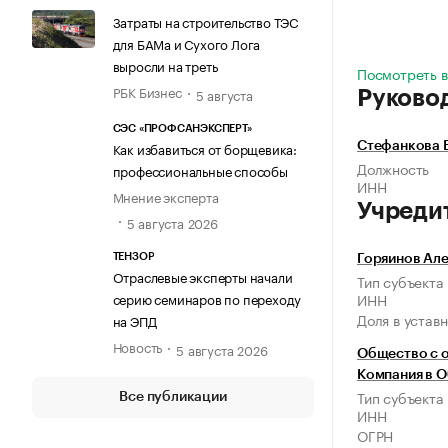
Затраты на строительство ТЭС
для БАМа и Сухого Лога
выросли на треть
Посмотреть вс
РБК Бизнес
5 августа
Руково
СЭС «ПРОФСАНЭКСПЕРТ»
Как избавиться от борщевика:
Стефанкова Е
Должность
профессиональные способы
ИНН
Мнение эксперта
Учреди
5 августа 2026
ТЕНЗОР
Горяинов Ал
Отраслевые эксперты начали
Тип субъекта
серию семинаров по переходу
ИНН
Доля в устав
на ЭПД
Новость
5 августа 2026
Общество с 
Компания в О
Тип субъекта
Все публикации
ИНН
ОГРН