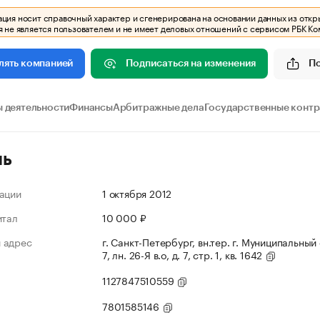
ия носит справочный характер и сгенерирована на основании данных из откр
 не является пользователем и не имеет деловых отношений с сервисом РБК Ко
Подписаться на изменения
П
лять компанией
 деятельности
Финансы
Арбитражные дела
Государственные конт
ль
ации
1 октября 2012
итал
10 000 ₽
 адрес
г. Санкт-Петербург, вн.тер. г. Муниципальный
7, лн. 26-Я в.о, д. 7, стр. 1, кв. 1642
1127847510559
7801585146