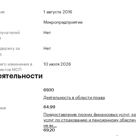
ния
1 августа 2016
Микропредприятие
лучателей
Нет
и
держку за
Нет
д
его изменения в
10 июля 2026
ъектов МСП
еятельности
69.10
Деятельность в области права
ные
64.99
Предоставление прочих финансовых услуг, к
услуг по страхованию и пенсионному обеспе
не вк…
69.20