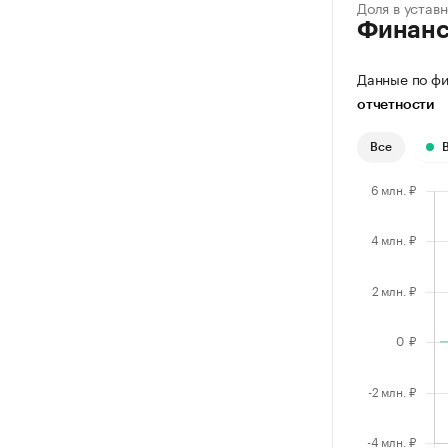
Доля в устав
Финан
Данные по фи
отчетности
Все