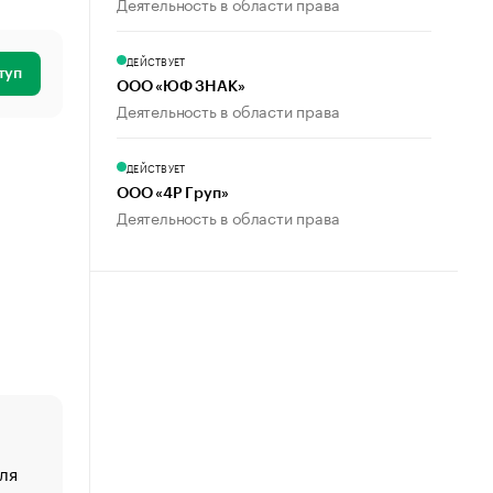
Деятельность в области права
ДЕЙСТВУЕТ
туп
ООО «ЮФ ЗНАК»
Деятельность в области права
ДЕЙСТВУЕТ
ООО «4Р Груп»
Деятельность в области права
ля
«От спорта тело стареет иначе». Как живет глава ко