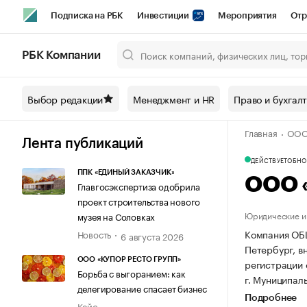
Подписка на РБК
Инвестиции
Мероприятия
Отр
Спорт
Школа управления РБК
РБК Образование
РБ
РБК Компании
Город
Стиль
Крипто
РБК Бизнес-среда
Дискусси
Выбор редакции
Менеджмент и HR
Право и бухгал
Спецпроекты СПб
Конференции СПб
Спецпроекты
Главная
ООО
Технологии и медиа
Финансы
Рынок наличной валют
Лента публикаций
ДЕЙСТВУЕТ
ОБНОВ
ППК «ЕДИНЫЙ ЗАКАЗЧИК»
ООО 
Главгосэкспертиза одобрила
проект строительства нового
Юридические и 
музея на Соловках
Компания ОБ
Новость
6 августа 2026
Петербург, вн.
ООО «КУПОР РЕСТО ГРУПП»
регистрации 
Борьба с выгоранием: как
г. Муниципальн
делегирование спасает бизнес
Подробнее
Кейс