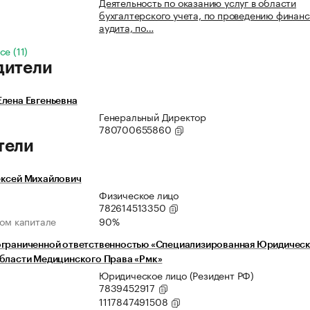
Деятельность по оказанию услуг в области
бухгалтерского учета, по проведению финанс
аудита, по…
е (11)
дители
лена Евгеньевна
Генеральный Директор
780700655860
тели
ексей Михайлович
Физическое лицо
782614513350
ном капитале
90%
ограниченной ответственностью «Специализированная Юридичес
бласти Медицинского Права «Рмк»
Юридическое лицо (Резидент РФ)
7839452917
1117847491508