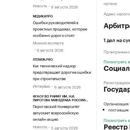
органа
Новость
6 августа 2026
Адрес налого
МЕДИКАПРО
Ошибки руководителей в
Арбитр
проектных продажах, которые
особенно дорого стоят
1 дел на с
Мнение эксперта
6 августа 2026
Проигранных
STENKIN.PRO
Посмотреть 
Как технический надзор
Социал
предотвращает дорогие ошибки
при строительстве
Регистрацио
Интервью
6 августа 2026
Госуда
ФГАОУ ВО РНИМУ ИМ. Н.И.
ПИРОГОВА МИНЗДРАВА РОССИИ
Организация
(ПИРОГОВСКИЙ УНИВЕРСИТЕТ)
Пироговский Университет
поставщик 
запускает всероссийскую
онлайн-акцию
Посмотреть 
Новость
Реестр
5 августа 2026