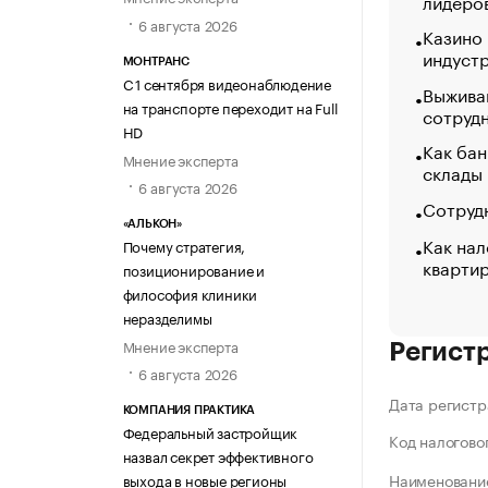
лидеро
6 августа 2026
Казино
индуст
МОНТРАНС
С 1 сентября видеонаблюдение
Выжива
на транспорте переходит на Full
сотруд
HD
Как бан
Мнение эксперта
склады
6 августа 2026
Сотрудн
«АЛЬКОН»
Как нал
Почему стратегия,
кварти
позиционирование и
философия клиники
неразделимы
Мнение эксперта
Регист
6 августа 2026
Дата регистр
КОМПАНИЯ ПРАКТИКА
Федеральный застройщик
Код налогово
назвал секрет эффективного
Наименование
выхода в новые регионы