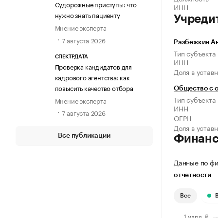
Судорожные приступы: что
ИНН
нужно знать пациенту
Учреди
Мнение эксперта
7 августа 2026
Разбежкин А
Тип субъекта
СПЕКТРДАТА
ИНН
Проверка кандидатов для
Доля в устав
кадрового агентства: как
повысить качество отбора
Общество с 
Тип субъекта
Мнение эксперта
ИНН
7 августа 2026
ОГРН
Доля в устав
Все публикации
Финан
Данные по фи
отчетности
Все