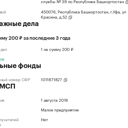
службы № 39 по Республике Башкортостан
вой
450076, Республика Башкортостан, г.Уфа, ул
Красина, д.52
ажные дела
умму 200 ₽ за последние 3 года
 дел
1 на сумму 200 ₽
все
ьные фонды
нный номер СФР
1011871827
 МСП
ния
1 августа 2016
Малое предприятие
лучателей
Нет
и