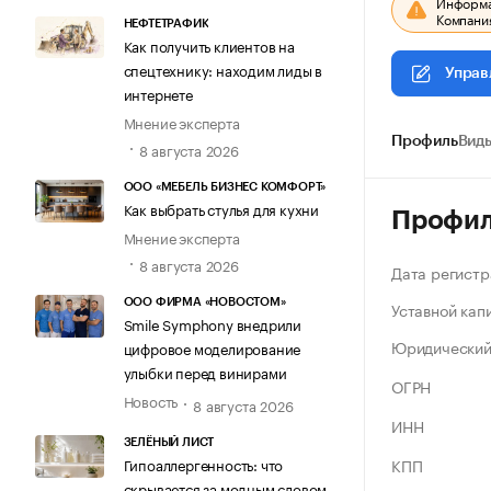
Информац
Компания
НЕФТЕТРАФИК
Как получить клиентов на
спецтехнику: находим лиды в
Управ
интернете
Мнение эксперта
Профиль
Виды
8 августа 2026
ООО «МЕБЕЛЬ БИЗНЕС КОМФОРТ»
Как выбрать стулья для кухни
Профи
Мнение эксперта
8 августа 2026
Дата регистр
ООО ФИРМА «НОВОСТОМ»
Уставной кап
Smile Symphony внедрили
Юридический
цифровое моделирование
улыбки перед винирами
ОГРН
Новость
8 августа 2026
ИНН
ЗЕЛЁНЫЙ ЛИСТ
Гипоаллергенность: что
КПП
скрывается за модным словом