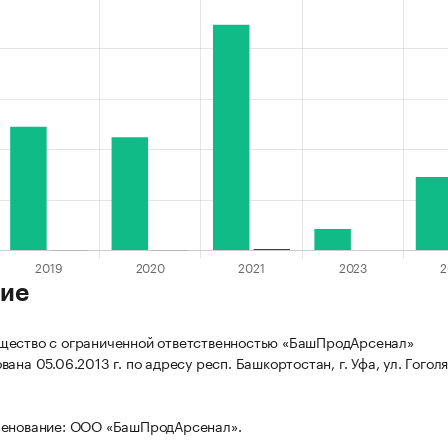
ие
щество с ограниченной ответственностью «БашПродАрсенал»
ана 05.06.2013 г. по адресу респ. Башкортостан, г. Уфа, ул. Гоголя,
менование: ООО «БашПродАрсенал».