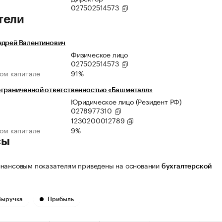
027502514573
тели
ндрей Валентинович
Физическое лицо
027502514573
ном капитале
91%
ограниченной ответственностью «Башметалл»
Юридическое лицо (Резидент РФ)
0278977310
1230200012789
ном капитале
9%
сы
нансовым показателям приведены на основании
бухгалтерской
Выручка
Прибыль