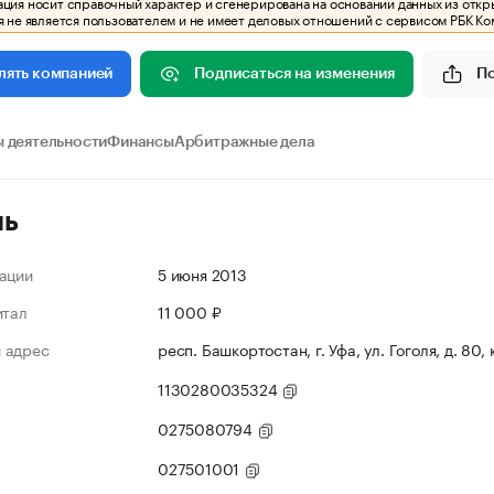
ия носит справочный характер и сгенерирована на основании данных из откр
 не является пользователем и не имеет деловых отношений с сервисом РБК Ко
Подписаться на изменения
П
лять компанией
 деятельности
Финансы
Арбитражные дела
ль
ации
5 июня 2013
итал
11 000 ₽
 адрес
респ. Башкортостан, г. Уфа, ул. Гоголя, д. 80, 
1130280035324
0275080794
027501001