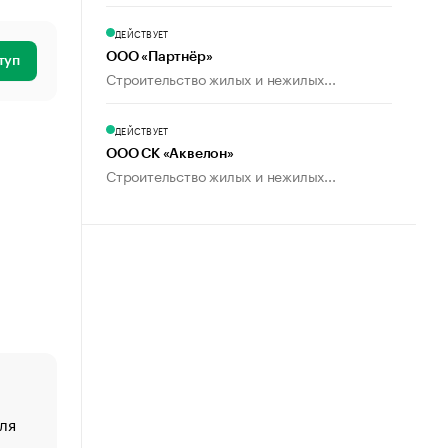
ДЕЙСТВУЕТ
ООО «Партнёр»
туп
Строительство жилых и нежилых...
ДЕЙСТВУЕТ
ООО СК «Аквелон»
Строительство жилых и нежилых...
ля
«От спорта тело стареет иначе». Как живет глава ко
создавшей GTA