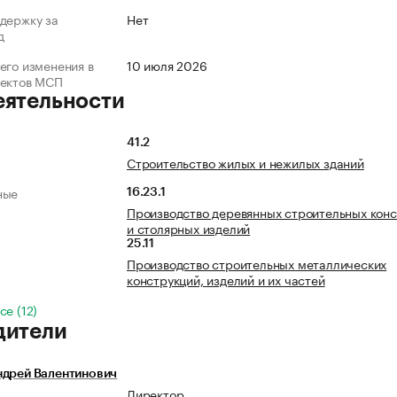
держку за
Нет
д
его изменения в
10 июля 2026
ъектов МСП
еятельности
41.2
Строительство жилых и нежилых зданий
ные
16.23.1
Производство деревянных строительных кон
и столярных изделий
25.11
Производство строительных металлических
конструкций, изделий и их частей
се (12)
дители
ндрей Валентинович
Директор