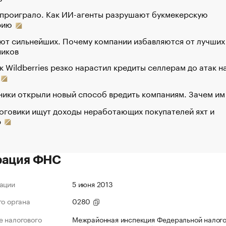
 проиграло. Как ИИ-агенты разрушают букмекерскую
рию
ют сильнейших. Почему компании избавляются от лучших
ников
к Wildberries резко нарастил кредиты селлерам до атак н
ики открыли новый способ вредить компаниям. Зачем им
оговики ищут доходы неработающих покупателей яхт и
р
рация ФНС
ации
5 июня 2013
го органа
0280
 налогового
Межрайонная инспекция Федеральной налог