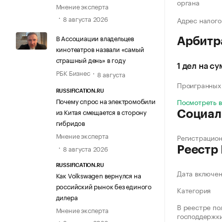
органа
Мнение эксперта
8 августа 2026
Адрес налого
В Ассоциации владельцев
Арбитр
кинотеатров назвали «самый
страшный день» в году
1 дел на с
РБК Бизнес
8 августа
Проигранных
RUSSIFICATION.RU
Почему спрос на электромобили
Посмотреть 
из Китая смещается в сторону
Социал
гибридов
Мнение эксперта
Регистрацио
8 августа 2026
Реестр
RUSSIFICATION.RU
Дата включе
Как Volkswagen вернулся на
российский рынок без единого
Категория
дилера
В реестре по
Мнение эксперта
господдержк