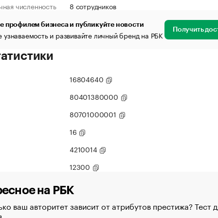
чная численность
8 сотрудников
е профилем бизнеса и публикуйте новости
Получить дос
 узнаваемость и развивайте личный бренд на РБК
татистики
16804640
80401380000
80701000001
16
4210014
12300
есное на РБК
ко ваш авторитет зависит от атрибутов престижа? Тест д
в