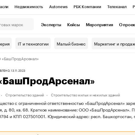
асли
Недвижимость
Autonews
РБК Компании
Телеканал
Р
К Курсы
РБК Life
Тренды
Визионеры
Национальные проекты
Эксперты
Кейсы
Мероприятия
О прое
онный клуб
Исследования
Кредитные рейтинги
Франшизы
Г
терия
IT и технологии
Малый бизнес
Маркетинг и прода
Проверка контрагентов
Политика
Экономика
Бизнес
 «БашПродАрсенал»
ы
ЛЕНО, 13.11.2023
«БашПродАрсенал»
Строительство зданий
Строительство жилых и нежилых зданий
ество с ограниченной ответственностью «БашПродАрсенал» зареги
я, д. 80, кв. 68.
Краткое наименование: ООО «БашПродАрсенал».
П
794 и КПП 027501001.
Юридический адрес: респ. Башкортостан, г. У