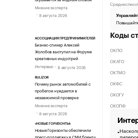
Среднесписо
Мнение эксперта
8 августа 2026
Управляйт
Повышайте
Коды с
АССОЦИАЦИЯ ПРЕДПРИНИМАТЕЛЕЙ
Бизнес-спикер Алексей
ОКПО
Жолобов выступил на Форуме
креативных индустрий
ОКАТО
Интервью
8 августа 2026
ОКТМО
RULIZOR
ОКФС
Почему рынок автомобилей с
пробегом нуждается в
ОКОГУ
независимой проверке
ОКОПФ
Мнение эксперта
8 августа 2026
Интер
«НОВЫЕ ГОРИЗОНТЫ»
Насколь
Новые Горизонты обеспечили
лидеро
пресс-поддержку в СМИ бренду