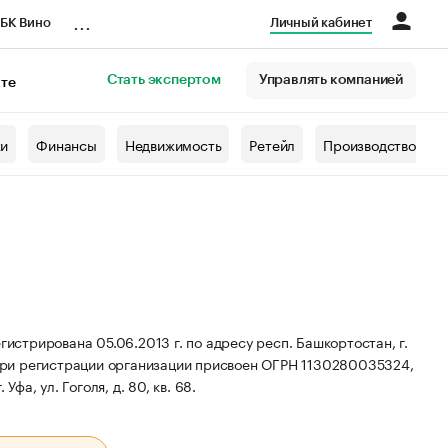
...
БК Вино
Личный кабинет
Стать экспертом
Управлять компанией
кте
азета
жи
Финансы
Недвижимость
Ретейл
Производство
стрирована 05.06.2013 г. по адресу респ. Башкортостан, г.
ри регистрации организации присвоен ОГРН 1130280035324,
фа, ул. Гоголя, д. 80, кв. 68.