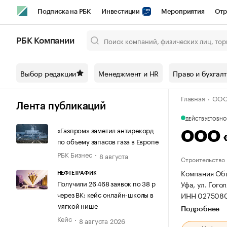
Подписка на РБК
Инвестиции
Мероприятия
Отр
Спорт
Школа управления РБК
РБК Образование
РБ
РБК Компании
Город
Стиль
Крипто
РБК Бизнес-среда
Дискусси
Выбор редакции
Менеджмент и HR
Право и бухгал
Спецпроекты СПб
Конференции СПб
Спецпроекты
Главная
ООО
Технологии и медиа
Финансы
Рынок наличной валют
Лента публикаций
ДЕЙСТВУЕТ
ОБНОВ
«Газпром» заметил антирекорд
ООО 
по объему запасов газа в Европе
РБК Бизнес
8 августа
Строительство
Компания Общ
НЕФТЕТРАФИК
Получили 26 468 заявок по 38 р
Уфа, ул. Гогол
через ВК: кейс онлайн-школы в
ИНН 0275080
мягкой нише
Подробнее
Кейс
8 августа 2026