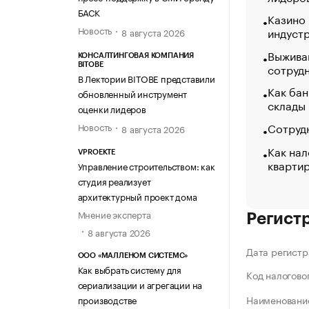
БАСК
Казино
Новость
индуст
8 августа 2026
Выжива
КОНСАЛТИНГОВАЯ КОМПАНИЯ
сотруд
BITOBE
В Лектории BITOBE представили
Как бан
обновленный инструмент
склады
оценки лидеров
Сотрудн
Новость
8 августа 2026
Как нал
VPROEKTE
кварти
Управление строительством: как
студия реализует
архитектурный проект дома
Мнение эксперта
Регист
8 августа 2026
Дата регистр
ООО «МАЛЛЕНОМ СИСТЕМС»
Как выбрать систему для
Код налогово
сериализации и агрегации на
Наименование
производстве