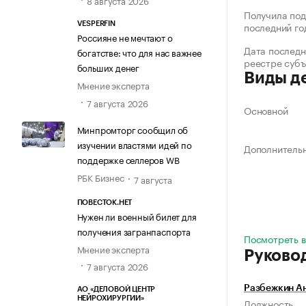
8 августа 2026
Получила под
последний го
VESPERFIN
Россияне не мечтают о
Дата последн
богатстве: что для нас важнее
реестре суб
больших денег
Виды д
Мнение эксперта
7 августа 2026
Основной
Минпромторг сообщил об
изучении властями идей по
Дополнитель
поддержке селлеров WB
РБК Бизнес
7 августа
ПОВЕСТОК.НЕТ
Нужен ли военный билет для
получения загранпаспорта
Посмотреть в
Мнение эксперта
Руково
7 августа 2026
Разбежкин А
АО «ДЕЛОВОЙ ЦЕНТР
НЕЙРОХИРУРГИИ»
Должность