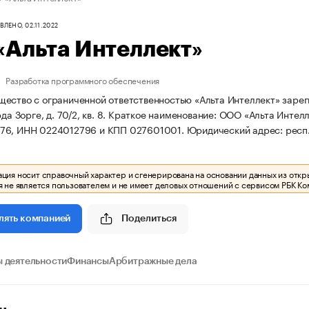
ЛЕНО, 02.11.2022
«Альта Интеллект»
Разработка программного обеспечения
ество с ограниченной ответственностью «Альта Интеллект» зарегис
да Зорге, д. 70/2, кв. 8.
Краткое наименование: ООО «Альта Интелл
76, ИНН 0224012796 и КПП 027601001.
Юридический адрес: респ. Б
ия носит справочный характер и сгенерирована на основании данных из откр
 не является пользователем и не имеет деловых отношений с сервисом РБК Ко
Поделиться
лять компанией
 деятельности
Финансы
Арбитражные дела