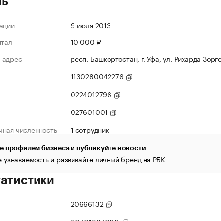
ль
ации
9 июля 2013
итал
10 000 ₽
 адрес
респ. Башкортостан, г. Уфа, ул. Рихарда Зорге,
1130280042276
0224012796
027601001
чная численность
1 сотрудник
е профилем бизнеса и публикуйте новости
 узнаваемость и развивайте личный бренд на РБК
татистики
20666132