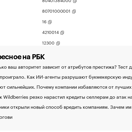
80401384000
80701000001
16
4210014
12300
есное на РБК
ко ваш авторитет зависит от атрибутов престижа? Тест 
 проиграло. Как ИИ-агенты разрушают букмекерскую ин
ют сильнейших. Почему компании избавляются от лучших
к Wildberries резко нарастил кредиты селлерам до атак 
ики открыли новый способ вредить компаниям. Зачем им
огови