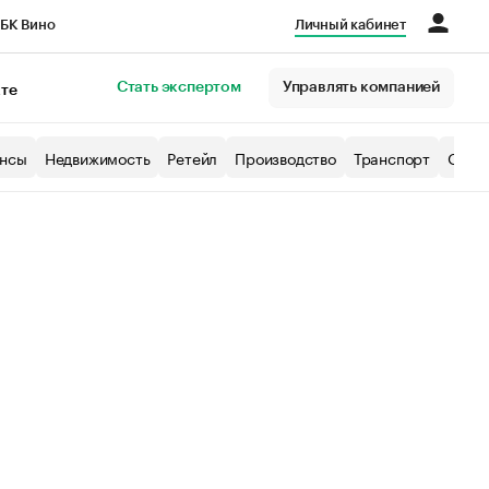
БК Вино
Личный кабинет
Город
Стать экспертом
Управлять компанией
кте
нсы
Недвижимость
Ретейл
Производство
Транспорт
Образ