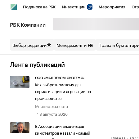
Подписка на РБК
Инвестиции
Мероприятия
Отр
Спорт
Школа управления РБК
РБК Образование
РБ
РБК Компании
Стиль
Крипто
РБК Бизнес-среда
Дискуссионный кл
Выбор редакции
Менеджмент и HR
Право и бухгалтер
Спецпроекты СПб
Конференции СПб
Спецпроекты
Технологии и медиа
Финансы
Рынок наличной валют
Лента публикаций
ООО «МАЛЛЕНОМ СИСТЕМС»
Как выбрать систему для
сериализации и агрегации на
производстве
Мнение эксперта
8 августа 2026
В Ассоциации владельцев
кинотеатров назвали «самый
Главная
ООО 