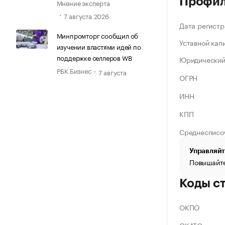
Профи
Мнение эксперта
7 августа 2026
Дата регистр
Минпромторг сообщил об
Уставной кап
изучении властями идей по
поддержке селлеров WB
Юридический
РБК Бизнес
7 августа
ОГРН
ИНН
КПП
Среднесписо
Управляйт
Повышайте
Коды с
ОКПО