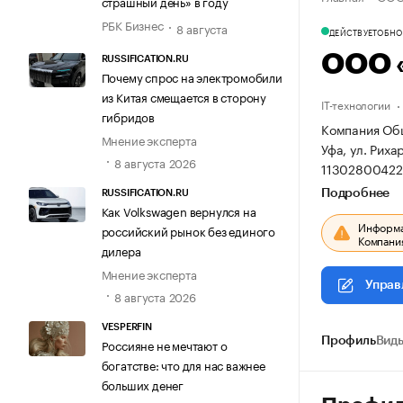
страшный день» в году
РБК Бизнес
8 августа
ДЕЙСТВУЕТ
ОБНОВ
ООО 
RUSSIFICATION.RU
Почему спрос на электромобили
из Китая смещается в сторону
IT-технологии
гибридов
Компания Общ
Мнение эксперта
Уфа, ул. Рихар
8 августа 2026
11302800422
Подробнее
RUSSIFICATION.RU
Как Volkswagen вернулся на
Информац
российский рынок без единого
Компания
дилера
Мнение эксперта
Управ
8 августа 2026
VESPERFIN
Профиль
Виды
Россияне не мечтают о
богатстве: что для нас важнее
больших денег