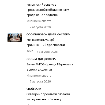
Клиентский сервис в
премиальной мебели: почему
продают не продавцы
Мнение эксперта
7 августа 2026
ООО ПРАВОВОЙ ЦЕНТР «ЭКСПЕРТ»
Как взыскать ущерб,
причиненный дропперами
Кейс
7 августа 2026
ООО «МЕДИА-ДОКТОР»
Зачем FMCG-бренду ТВ-реклама
в эпоху диджитал
Мнение эксперта
7 августа 2026
СВОЙ БАНК
Эквайринг простыми словами:
что нужно знать бизнесу
Интервью