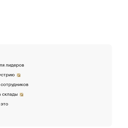
для лидеров
дустрию
 сотрудников
на склады
 это