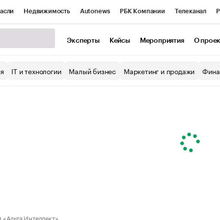
асли
Недвижимость
Autonews
РБК Компании
Телеканал
Р
К Курсы
РБК Life
Тренды
Визионеры
Национальные проекты
Эксперты
Кейсы
Мероприятия
О прое
уб
Исследования
Кредитные рейтинги
Франшизы
Газета
ия
IT и технологии
Малый бизнес
Маркетинг и продажи
Фина
Проверка контрагентов
Политика
Экономика
Бизнес
ы
«Альта Интеллект»