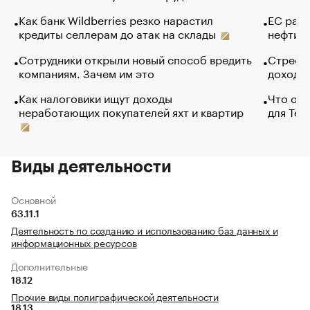
Как банк Wildberries резко нарастил
ЕС раз
кредиты селлерам до атак на склады
нефти —
Сотрудники открыли новый способ вредить
Стресс 
компаниям. Зачем им это
доходов
Как налоговики ищут доходы
Что обв
неработающих покупателей яхт и квартир
для Tel
Виды деятельности
Основной
63.11.1
Деятельность по созданию и использованию баз данных и
информационных ресурсов
Дополнительные
18.12
Прочие виды полиграфической деятельности
18.13