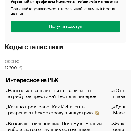
Управляйте профилем бизнеса и публикуйте новости
Повышайте узнаваемость и развивайте личный бренд
на РБК
Получить доступ
Коды статистики
ОКОПФ
12300
Интересное на РБК
Насколько ваш авторитет зависит от
«От спо
атрибутов престижа? Тест для лидеров
глава к
Казино проиграло. Как ИИ-агенты
«Деньги
разрушают букмекерскую индустрию
Маск в 
Выживают сильнейших. Почему компании
Функции
избавляются от лучших сотрудников
основ э