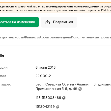
ия носит справочный характер и сгенерирована на основании данных из откр
 не является пользователем и не имеет деловых отношений с сервисом РБК Ко
саться на изменения
Поделиться
 деятельности
Финансы
Арбитражные дела
Исполнительные произ
ль
ации
6 июня 2013
итал
22 000 ₽
 адрес
респ. Северная Осетия - Алания, г. Владикавка
Промышленная 5-Я, д. 4б
1131513003489
1513042199