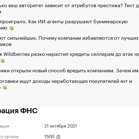
ко ваш авторитет зависит от атрибутов престижа? Тест д
в
 проиграло. Как ИИ-агенты разрушают букмекерскую
рию
ют сильнейших. Почему компании избавляются от лучших
ников
к Wildberries резко нарастил кредиты селлерам до атак н
ики открыли новый способ вредить компаниям. Зачем им
оговики ищут доходы неработающих покупателей яхт и
р
рация ФНС
ации
21 октября 2021
го органа
1500