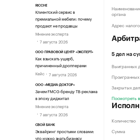
RICCHE
Наименование
Клиентский сервис в
органа
премиальной мебели: почему
Адрес налого
продают не продавцы
Мнение эксперта
Арбитр
7 августа 2026
ООО ПРАВОВОЙ ЦЕНТР «ЭКСПЕРТ»
5 дел на с
Как взыскать ущерб,
причиненный дропперами
Выигранных 
Кейс
7 августа 2026
Проигранных
ООО «МЕДИА-ДОКТОР»
Закрытых де
Зачем FMCG-бренду ТВ-реклама
Посмотреть 
в эпоху диджитал
Исполн
Мнение эксперта
7 августа 2026
Количество
СВОЙ БАНК
Сумма
Эквайринг простыми словами:
что нужно знать бизнесу