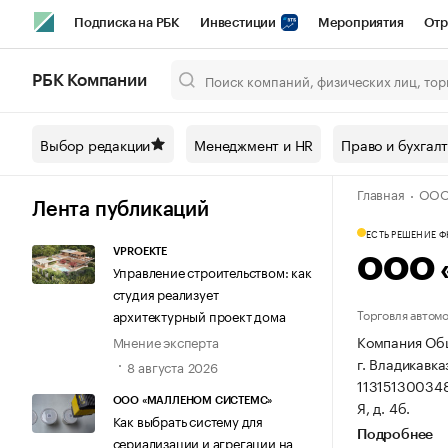
Подписка на РБК
Инвестиции
Мероприятия
Отр
Спорт
Школа управления РБК
РБК Образование
РБ
РБК Компании
Город
Стиль
Крипто
РБК Бизнес-среда
Дискусси
Выбор редакции
Менеджмент и HR
Право и бухгал
Спецпроекты СПб
Конференции СПб
Спецпроекты
Главная
ООО
Технологии и медиа
Финансы
Рынок наличной валют
Лента публикаций
ЕСТЬ РЕШЕНИЕ 
VPROEKTE
ООО 
Управление строительством: как
студия реализует
Торговля автом
архитектурный проект дома
Компания Общ
Мнение эксперта
г. Владикавка
8 августа 2026
113151300348
ООО «МАЛЛЕНОМ СИСТЕМС»
Я, д. 4б.
Как выбрать систему для
Подробнее
сериализации и агрегации на