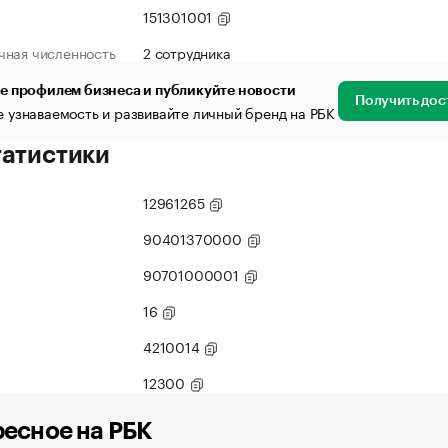
151301001
чная численность
2 сотрудника
е профилем бизнеса и публикуйте новости
Получить дос
 узнаваемость и развивайте личный бренд на РБК
татистики
12961265
90401370000
90701000001
16
4210014
12300
есное на РБК