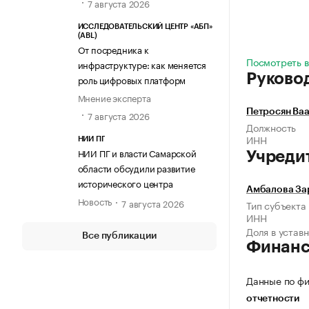
7 августа 2026
ИССЛЕДОВАТЕЛЬСКИЙ ЦЕНТР «АБП»
(ABL)
От посредника к
Посмотреть в
инфраструктуре: как меняется
Руково
роль цифровых платформ
Мнение эксперта
Петросян Ва
7 августа 2026
Должность
ИНН
НИИ ПГ
НИИ ПГ и власти Самарской
Учреди
области обсудили развитие
исторического центра
Амбалова За
Новость
7 августа 2026
Тип субъекта
ИНН
Доля в устав
Все публикации
Финан
Данные по фи
отчетности