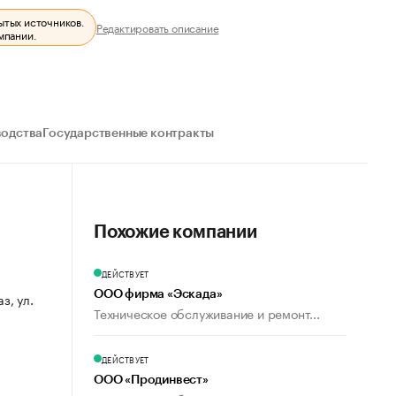
ытых источников.
Редактировать описание
мпании.
водства
Государственные контракты
Похожие компании
ДЕЙСТВУЕТ
ООО фирма «Эскада»
з, ул.
Техническое обслуживание и ремонт...
ДЕЙСТВУЕТ
ООО «Продинвест»