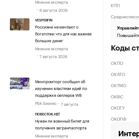
Мнение эксперта
КПП
8 августа 2026
Среднесписо
VESPERFIN
Россияне не мечтают о
Управляйт
богатстве: что для нас важнее
Повышайте
больших денег
Коды с
Мнение эксперта
7 августа 2026
ОКПО
ОКАТО
Минпромторг сообщил об
ОКТМО
изучении властями идей по
поддержке селлеров WB
ОКФС
РБК Бизнес
7 августа
ОКОГУ
ПОВЕСТОК.НЕТ
ОКОПФ
Нужен ли военный билет для
получения загранпаспорта
Интер
Мнение эксперта