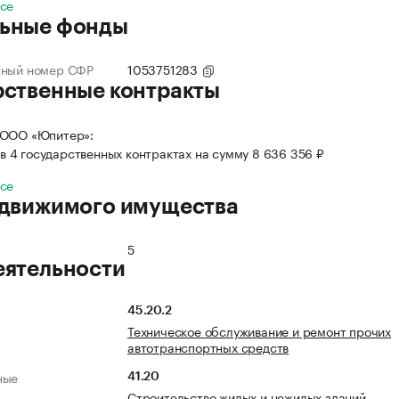
все
ьные фонды
нный номер СФР
1053751283
рственные контракты
 ООО «Юпитер»:
в 4 государственных контрактах на сумму 8 636 356 ₽
все
 движимого имущества
5
еятельности
45.20.2
Техническое обслуживание и ремонт прочих
автотранспортных средств
ные
41.20
Строительство жилых и нежилых зданий