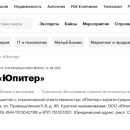
асли
Недвижимость
Autonews
РБК Компании
Телеканал
Р
К Курсы
РБК Life
Тренды
Визионеры
Национальные проекты
Эксперты
Кейсы
Мероприятия
О прое
онный клуб
Исследования
Кредитные рейтинги
Франшизы
Г
терия
IT и технологии
Малый бизнес
Маркетинг и прода
Проверка контрагентов
Политика
Экономика
Бизнес
 «Юпитер»
ы
ФНС О ЛИКВИДАЦИИ
ОБНОВЛЕНО, 13.06.2025
«Юпитер»
обилями и автосервис
Техническое обслуживание и ремонт автотранспортн
ество с ограниченной ответственностью «Юпитер» зарегистрирован
з, ул. Промышленная 5-Я, д. 4б.
Краткое наименование: ООО «Юпи
9, ИНН 1513042199 и КПП 151301001.
Юридический адрес: респ. Се