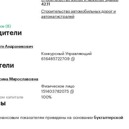
42.11
Строительство автомобильных дорог и
автомагистралей
се (8)
дители
агн Андраникович
Конкурсный Управляющий
616485722709
тели
рина Мирославовна
Физическое лицо
151403782075
ном капитале
100%
сы
нансовым показателям приведены на основании
бухгалтерской