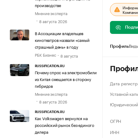
производстве
Информац
Компания
Мнение эксперта
8 августа 2026
Подпи
В Ассоциации владельцев
кинотеатров назвали «самый
страшный день» в году
Профиль
Виды
РБК Бизнес
8 августа
RUSSIFICATION.RU
Профи
Почему спрос на электромобили
из Китая смещается в сторону
Дата регистр
гибридов
Уставной кап
Мнение эксперта
8 августа 2026
Юридический
RUSSIFICATION.RU
Как Volkswagen вернулся на
ОГРН
российский рынок без единого
ИНН
дилера