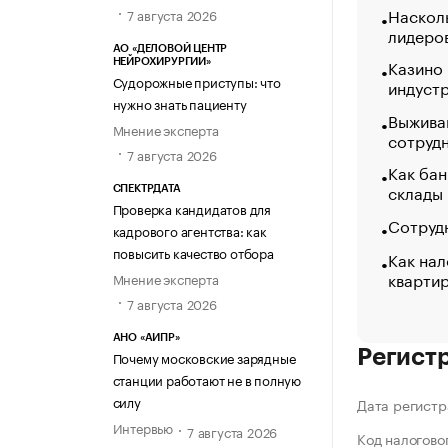
Насколь
7 августа 2026
лидеро
АО «ДЕЛОВОЙ ЦЕНТР
Казино
НЕЙРОХИРУРГИИ»
Судорожные приступы: что
индуст
нужно знать пациенту
Выжива
Мнение эксперта
сотруд
7 августа 2026
Как бан
склады
СПЕКТРДАТА
Проверка кандидатов для
Сотрудн
кадрового агентства: как
повысить качество отбора
Как нал
кварти
Мнение эксперта
7 августа 2026
АНО «АИПР»
Регист
Почему московские зарядные
станции работают не в полную
силу
Дата регистр
Интервью
7 августа 2026
Код налогово