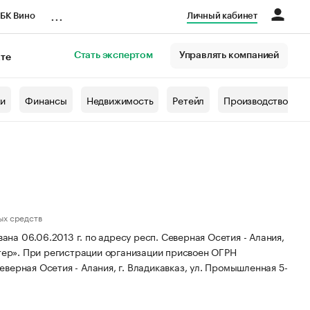
...
БК Вино
Личный кабинет
Стать экспертом
Управлять компанией
кте
азета
жи
Финансы
Недвижимость
Ретейл
Производство
ых средств
а 06.06.2013 г. по адресу респ. Северная Осетия - Алания,
тер».
При регистрации организации присвоен ОГРН
верная Осетия - Алания, г. Владикавказ, ул. Промышленная 5-