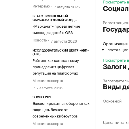
Посмотреть 
Интервью
7 августа 2026
Социал
БЛАГОТВОРИТЕЛЬНЫЙ
ОБРАЗОВАТЕЛЬНЫЙ ФОНД
Регистрацио
«МАРХАМАТ»
«Мархамат» провел летние
Госуда
смены для детей с ОВЗ
Новость
7 августа 2026
Организация
поставщик 
ИССЛЕДОВАТЕЛЬСКИЙ ЦЕНТР «АБП»
(ABL)
Посмотреть 
Рейтинг как капитал: кому
принадлежит цифровая
Залоги
репутация на платформах
Мнение эксперта
Залогодатель
Виды д
7 августа 2026
SERVICEPIPE
Основной
Эшелонированная оборона: как
защищать бизнес от
современных киберугроз
Дополнитель
Мнение эксперта