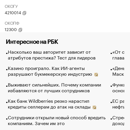
ОКОГУ
4210014
ОКОПФ
12300
Интересное на РБК
Насколько ваш авторитет зависит от
«От спо
атрибутов престижа? Тест для лидеров
глава к
Казино проиграло. Как ИИ-агенты
«Деньги
разрушают букмекерскую индустрию
Маск в 
Выживают сильнейших. Почему компании
Функции
избавляются от лучших сотрудников
основ э
Как банк Wildberries резко нарастил
ЕС раз
кредиты селлерам до атак на склады
нефти —
Сотрудники открыли новый способ вредить
Стресс 
компаниям. Зачем им это
доходов