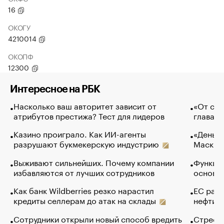
16
ОКОГУ
4210014
ОКОПФ
12300
Интересное на РБК
Насколько ваш авторитет зависит от
«От спо
атрибутов престижа? Тест для лидеров
глава к
Казино проиграло. Как ИИ-агенты
«Деньги
разрушают букмекерскую индустрию
Маск в 
Выживают сильнейших. Почему компании
Функции
избавляются от лучших сотрудников
основ э
Как банк Wildberries резко нарастил
ЕС раз
кредиты селлерам до атак на склады
нефти —
Сотрудники открыли новый способ вредить
Стресс 