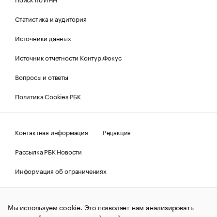
Статистика и аудитория
Источники данных
Источник отчетности Контур.Фокус
Вопросы и ответы
Политика Cookies РБК
Контактная информация
Редакция
Рассылка РБК Новости
Информация об ограничениях
Правовая информация
О соблюдении авторских прав
Мы используем cookie. Это позволяет нам анализировать
© АО «РОСБИЗНЕСКОНСАЛТИНГ»,
1995–2026.
Сообщения
и материалы информационного агентства «РБК»