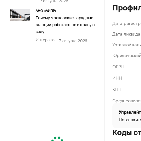
Профи
АНО «АИПР»
Почему московские зарядные
Дата регистр
станции работают не в полную
силу
Дата ликвида
Интервью
7 августа 2026
Уставной кап
Юридический
ОГРН
ИНН
КПП
Среднесписо
Управляйт
Повышайте
Коды с