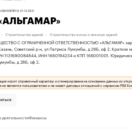
А
ОБНОВЛЕНО, 01.10.2021
«АЛЬГАМАР»
Строительство зданий
Строительство жилых и нежилых зданий
ЩЕСТВО С ОГРАНИЧЕННОЙ ОТВЕТСТВЕННОСТЬЮ «АЛЬГАМАР» зарегист
Казань, Советский р-н, ул Патриса Лумумбы, д 28Б, оф 2.
Краткое н
РН 1131690084844, ИНН 1660194234 и КПП 166001001.
Юридически
умумбы, д 28Б, оф 2.
ия носит справочный характер и сгенерирована на основании данных из откр
 не является пользователем и не имеет деловых отношений с сервисом РБК Ко
иться
 деятельности
Финансы