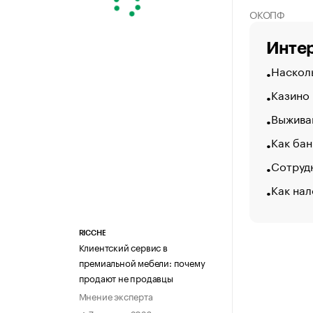
ОКОПФ
Интер
Насколь
Казино
Выжива
Как бан
Сотрудн
Как нал
RICCHE
Клиентский сервис в
премиальной мебели: почему
продают не продавцы
Мнение эксперта