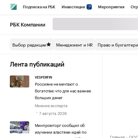
Подписка на РБК
Инвестиции
Мероприятия
Отр
Спорт
Школа управления РБК
РБК Образование
РБ
РБК Компании
Стиль
Крипто
РБК Бизнес-среда
Дискуссионный кл
Выбор редакции
Менеджмент и HR
Право и бухгалтер
Спецпроекты СПб
Конференции СПб
Спецпроекты
Технологии и медиа
Финансы
Рынок наличной валют
Лента публикаций
VESPERFIN
Россияне не мечтают о
богатстве: что для нас важнее
больших денег
Мнение эксперта
7 августа 2026
Минпромторг сообщил об
изучении властями идей по
Главная
ООО