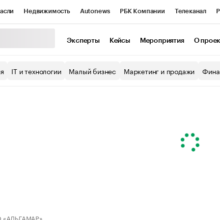
асли
Недвижимость
Autonews
РБК Компании
Телеканал
Р
К Курсы
РБК Life
Тренды
Визионеры
Национальные проекты
Эксперты
Кейсы
Мероприятия
О прое
уб
Исследования
Кредитные рейтинги
Франшизы
Газета
ия
IT и технологии
Малый бизнес
Маркетинг и продажи
Фина
Проверка контрагентов
Политика
Экономика
Бизнес
ы
 «АЛЬГАМАР»