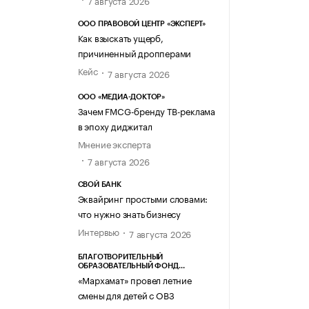
7 августа 2026
ООО ПРАВОВОЙ ЦЕНТР «ЭКСПЕРТ»
Как взыскать ущерб,
причиненный дропперами
Кейс
7 августа 2026
ООО «МЕДИА-ДОКТОР»
Зачем FMCG-бренду ТВ-реклама
в эпоху диджитал
Мнение эксперта
7 августа 2026
СВОЙ БАНК
Эквайринг простыми словами:
что нужно знать бизнесу
Интервью
7 августа 2026
БЛАГОТВОРИТЕЛЬНЫЙ
ОБРАЗОВАТЕЛЬНЫЙ ФОНД
«МАРХАМАТ»
«Мархамат» провел летние
смены для детей с ОВЗ