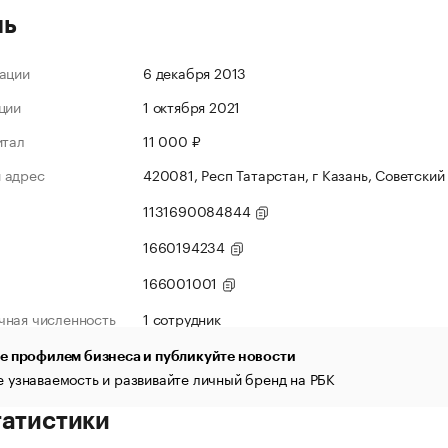
ль
ации
6 декабря 2013
ции
1 октября 2021
итал
11 000 ₽
 адрес
420081, Респ Татарстан, г Казань, Советский
1131690084844
1660194234
166001001
чная численность
1 сотрудник
е профилем бизнеса и публикуйте новости
 узнаваемость и развивайте личный бренд на РБК
татистики