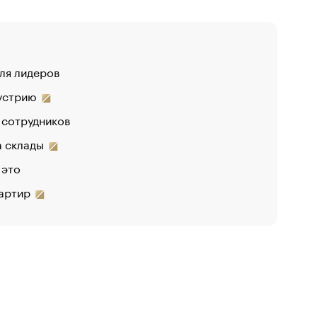
для лидеров
«От спор
дустрию
 сотрудников
на склады
 это
вартир