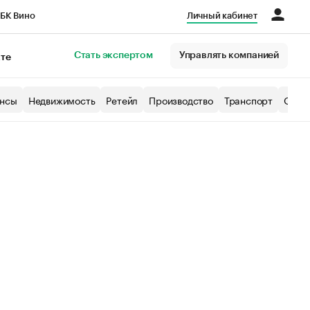
БК Вино
Личный кабинет
Город
Стать экспертом
Управлять компанией
кте
нсы
Недвижимость
Ретейл
Производство
Транспорт
Образ