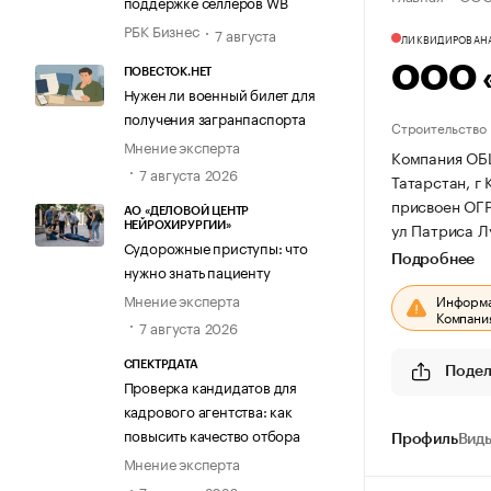
поддержке селлеров WB
РБК Бизнес
7 августа
ЛИКВИДИРОВАН
ООО 
ПОВЕСТОК.НЕТ
Нужен ли военный билет для
получения загранпаспорта
Строительство
Мнение эксперта
Компания ОБ
7 августа 2026
Татарстан, г 
присвоен ОГ
АО «ДЕЛОВОЙ ЦЕНТР
ул Патриса Л
НЕЙРОХИРУРГИИ»
Судорожные приступы: что
Подробнее
нужно знать пациенту
Мнение эксперта
Информац
Компания
7 августа 2026
СПЕКТРДАТА
Подел
Проверка кандидатов для
кадрового агентства: как
повысить качество отбора
Профиль
Виды
Мнение эксперта
7 августа 2026