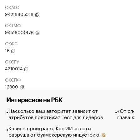
ОКАТО
94216805016
ОКТМО
94516000176
ОКФС
16
ОКОГУ
4210014
ОКОПФ
12300
Интересное на РБК
Насколько ваш авторитет зависит от
«От спор
атрибутов престижа? Тест для лидеров
глава ко
Казино проиграло. Как ИИ-агенты
разрушают букмекерскую индустрию